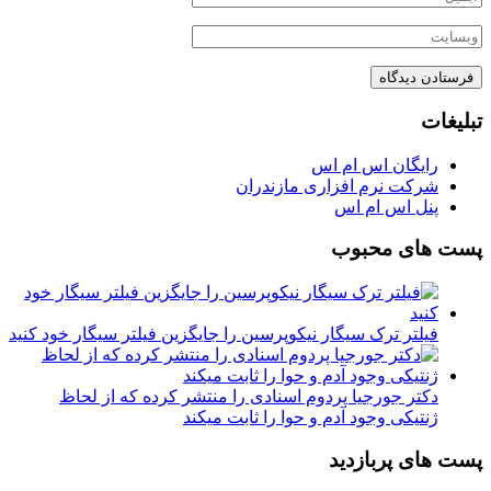
تبلیغات
رایگان اس ام اس
شرکت نرم افزاری مازندران
پنل اس ام اس
پست های محبوب
فیلتر ترک سیگار نیکوپرسین را جایگزین فیلتر سیگار خود کنید
دکتر جورجیا پردوم اسنادی را منتشر کرده که از لحاظ
ژنتیکی وجود آدم و حوا را ثابت میکند
پست های پربازدید