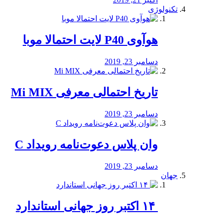
تکنولوژی
هوآوی P40 لایت احتمالا موبا
دسامبر 23, 2019
تاریخ احتمالی معرفی Mi MIX
دسامبر 23, 2019
وان پلاس دعوت‌نامه رویداد C
دسامبر 23, 2019
جهان
‏ ۱۴ اکتبر روز جهانی استاندارد