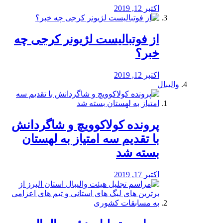
اکتبر 12, 2019
از فوتبالیست لژیونر کرجی چه
خبر؟
اکتبر 12, 2019
والیبال
پرونده کولاکوویچ و شاگردانش
با تقدیم سه امتیاز به لهستان
بسته شد
اکتبر 17, 2019