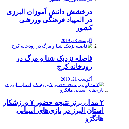
درخشش دانش آموزان البرزی
در المپیاد فرهنگی ورزشی
کشور
آگوست 23, 2019
️فاصله نزدیک شنا و مرگ در
رودخانه کرج
آگوست 21, 2019
۲ مدال برنز نتیجه حضور ۷ ورزشکار
استان البرز در بازی‌های آسیایی
هانگژو