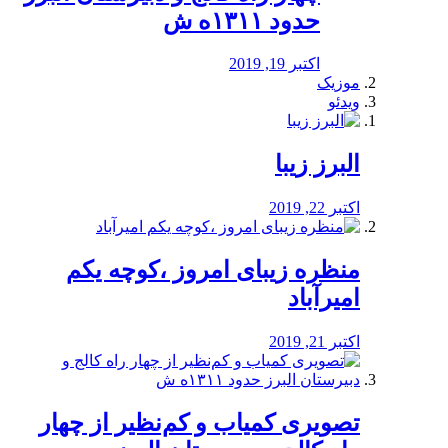
حدود ۱۳۱۱ه ش
اکتبر 19, 2019
موزیک
ویدئو
البرز زیبا
اکتبر 22, 2019
منظره‌‌ زیبای امروز ،کوچه یکم
امیرآباد
اکتبر 21, 2019
️تصویری کمیاب و کم‌نظیر از چهار