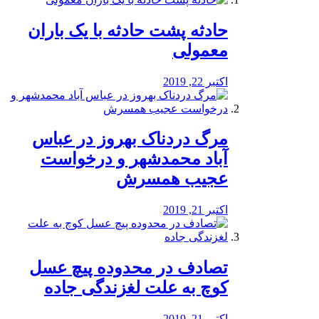
️حادثه پشت حادثه با یک باران
معمولی
اکتبر 22, 2019
مرگ دردناک بهروز در عباس
آباد محمدشهر و درخواست
عجیب همسرش
اکتبر 21, 2019
تصادف در محدوده پیچ عسل
کوچ به علت لغزندگی جاده
اکتبر 21, 2019