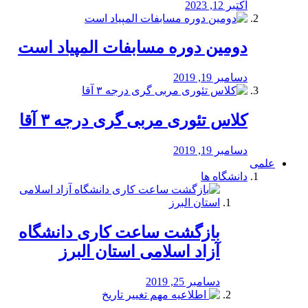
اکتبر 12, 2023
دومین دوره مسابفات المپیاد است
دسامبر 19, 2019
کلاس تئوری مربی گری درجه ۳ آقا
دسامبر 19, 2019
علمی
دانشگاه ها
بازگشت ساعت کاری دانشگاه
آزاد اسلامی استان البرز
دسامبر 25, 2019