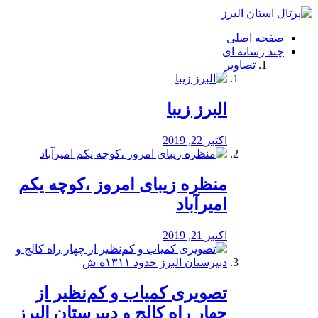
فصد
خون
صفحه اصلی
شرق
چند رسانه ای
تهران
تصاویر
خشکشویی
تصفیه
آب
البرز زیبا
طراحی
سایت
و
اکتبر 22, 2019
سئو
vip
منظره‌‌ زیبای امروز ،کوچه یکم
امیرآباد
اکتبر 21, 2019
️تصویری کمیاب و کم‌نظیر از
چهار راه كالج و دبيرستان البرز