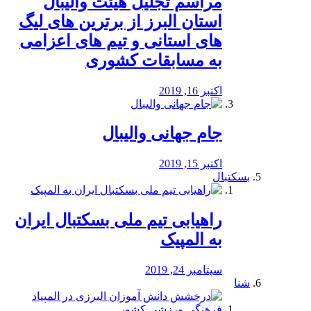
مراسم تجلیل هیئت والیبال
استان البرز از برترین های لیگ
های استانی و تیم های اعزامی
به مسابقات کشوری
اکتبر 16, 2019
جام جهانی والیبال
اکتبر 15, 2019
بسکتبال
راهیابی تیم ملی بسکتبال ایران
به المپیک
سپتامبر 24, 2019
شنا