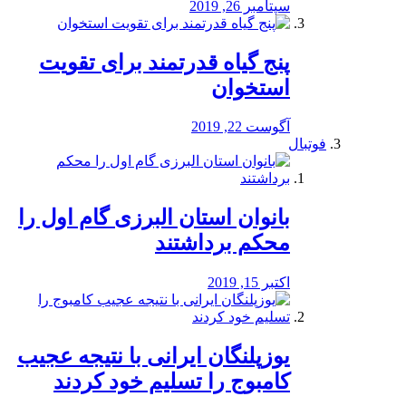
سپتامبر 26, 2019
پنج گیاه قدرتمند برای تقویت
استخوان
آگوست 22, 2019
فوتبال
بانوان استان البرزی گام اول را
محكم برداشتند
اکتبر 15, 2019
یوزپلنگان ایرانی با نتیجه عجیب
کامبوج را تسلیم خود کردند