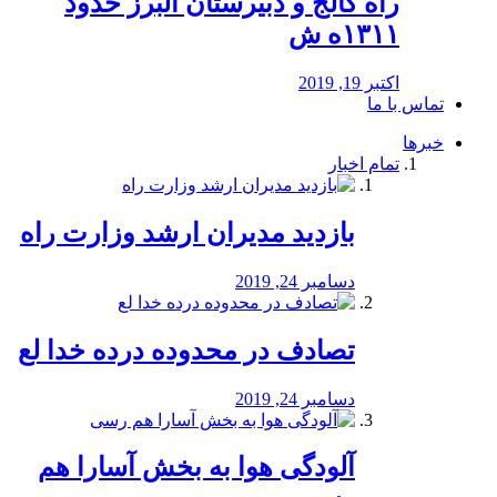
راه كالج و دبيرستان البرز حدود
۱۳۱۱ه ش
اکتبر 19, 2019
تماس با ما
خبرها
تمام اخبار
بازدید مدیران ارشد وزارت راه
دسامبر 24, 2019
تصادف در محدوده درده خدا لع
دسامبر 24, 2019
آلودگی هوا به بخش آسارا هم