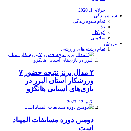
جولای 1, 2020
شیوه زندگی
تمام شیوه زندگی
غذا
کودکان
سلامتی
ورزش
تمام رشته های ورزشی
۲ مدال برنز نتیجه حضور ۷
ورزشکار استان البرز در
بازی‌های آسیایی هانگژو
اکتبر 12, 2023
دومین دوره مسابفات المپیاد
است