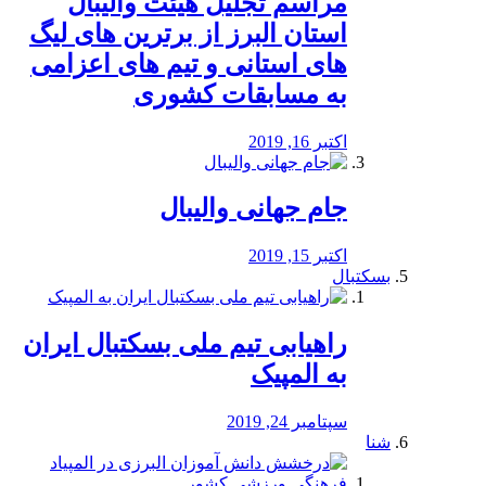
مراسم تجلیل هیئت والیبال
استان البرز از برترین های لیگ
های استانی و تیم های اعزامی
به مسابقات کشوری
اکتبر 16, 2019
جام جهانی والیبال
اکتبر 15, 2019
بسکتبال
راهیابی تیم ملی بسکتبال ایران
به المپیک
سپتامبر 24, 2019
شنا