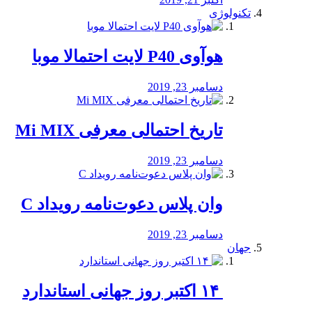
تکنولوژی
هوآوی P40 لایت احتمالا موبا
دسامبر 23, 2019
تاریخ احتمالی معرفی Mi MIX
دسامبر 23, 2019
وان پلاس دعوت‌نامه رویداد C
دسامبر 23, 2019
جهان
‏ ۱۴ اکتبر روز جهانی استاندارد