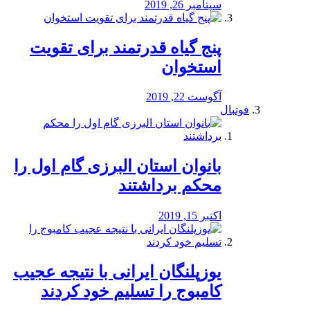
سپتامبر 26, 2019
پنج گیاه قدرتمند برای تقویت
استخوان
آگوست 22, 2019
فوتبال
بانوان استان البرزی گام اول را
محكم برداشتند
اکتبر 15, 2019
یوزپلنگان ایرانی با نتیجه عجیب
کامبوج را تسلیم خود کردند