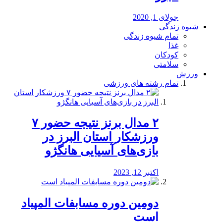
جولای 1, 2020
شیوه زندگی
تمام شیوه زندگی
غذا
کودکان
سلامتی
ورزش
تمام رشته های ورزشی
۲ مدال برنز نتیجه حضور ۷
ورزشکار استان البرز در
بازی‌های آسیایی هانگژو
اکتبر 12, 2023
دومین دوره مسابفات المپیاد
است