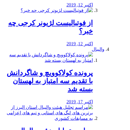
اکتبر 12, 2019
از فوتبالیست لژیونر کرجی چه
خبر؟
اکتبر 12, 2019
والیبال
پرونده کولاکوویچ و شاگردانش
با تقدیم سه امتیاز به لهستان
بسته شد
اکتبر 17, 2019