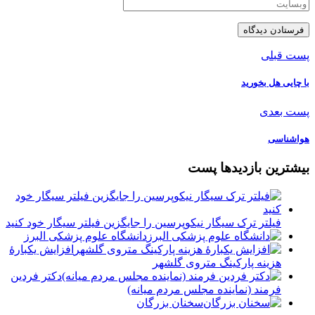
پست قبلی
با چایی هل بخورید
پست بعدی
هواشناسی
بیشترین بازدیدها پست
فیلتر ترک سیگار نیکوپرسین را جایگزین فیلتر سیگار خود کنید
دانشگاه علوم پزشکی البرز
افزایش یکبارۀ
هزینه پارکینگ متروی گلشهر
دكتر فردين
فرمند (نماينده مجلس مردم میانه)
سخنان بزرگان