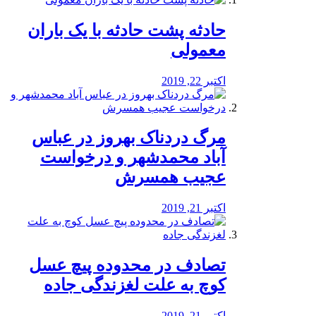
️حادثه پشت حادثه با یک باران
معمولی
اکتبر 22, 2019
مرگ دردناک بهروز در عباس
آباد محمدشهر و درخواست
عجیب همسرش
اکتبر 21, 2019
تصادف در محدوده پیچ عسل
کوچ به علت لغزندگی جاده
اکتبر 21, 2019