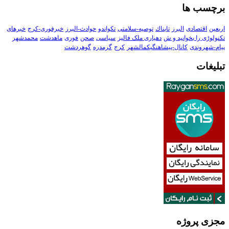
برچسب ها
اربعین
اقتصادی
البرز
تابناك
توصیه-سلامتی
تکواندو
حوادث-البرز
خبرفوری-کرج
خبرهای
تکنولوڑی را بخوانید و ش
دهیاری ملک فالیز
سیاسی
صحن
فوری
ماهدشت
محمدشهر
پیام-شهروندی
کانال-پیشاهنگیکمالشهر
کرج
گرمدره
گوهردشت
تبلیغات
مجزی پروژه