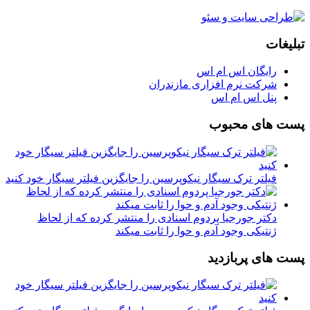
تبلیغات
رایگان اس ام اس
شرکت نرم افزاری مازندران
پنل اس ام اس
پست های محبوب
فیلتر ترک سیگار نیکوپرسین را جایگزین فیلتر سیگار خود کنید
دکتر جورجیا پردوم اسنادی را منتشر کرده که از لحاظ
ژنتیکی وجود آدم و حوا را ثابت میکند
پست های پربازدید