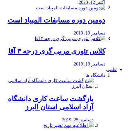
اکتبر 12, 2023
دومین دوره مسابفات المپیاد است
دسامبر 19, 2019
کلاس تئوری مربی گری درجه ۳ آقا
دسامبر 19, 2019
علمی
دانشگاه ها
بازگشت ساعت کاری دانشگاه
آزاد اسلامی استان البرز
دسامبر 25, 2019