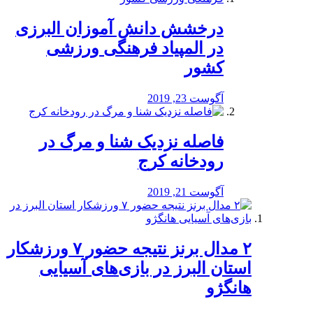
درخشش دانش آموزان البرزی
در المپیاد فرهنگی ورزشی
کشور
آگوست 23, 2019
️فاصله نزدیک شنا و مرگ در
رودخانه کرج
آگوست 21, 2019
۲ مدال برنز نتیجه حضور ۷ ورزشکار
استان البرز در بازی‌های آسیایی
هانگژو