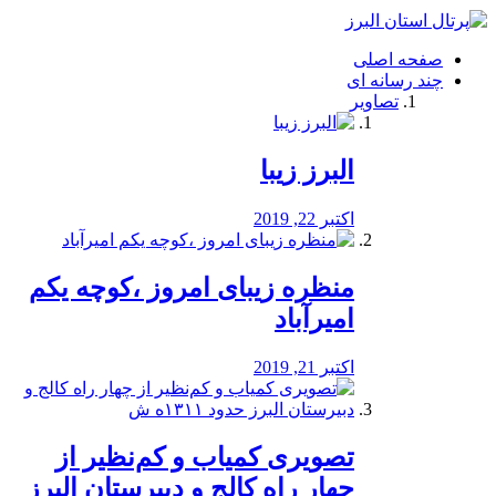
فصد
خون
صفحه اصلی
شرق
چند رسانه ای
تهران
تصاویر
خشکشویی
تصفیه
آب
البرز زیبا
طراحی
سایت
و
اکتبر 22, 2019
سئو
vip
منظره‌‌ زیبای امروز ،کوچه یکم
امیرآباد
اکتبر 21, 2019
️تصویری کمیاب و کم‌نظیر از
چهار راه كالج و دبيرستان البرز