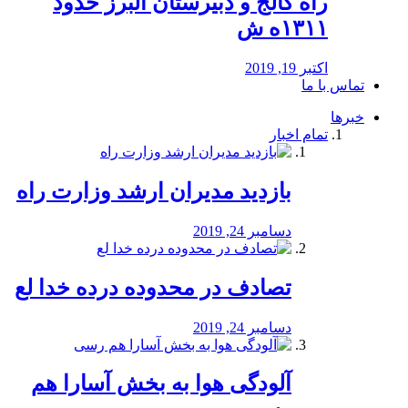
راه كالج و دبيرستان البرز حدود
۱۳۱۱ه ش
اکتبر 19, 2019
تماس با ما
خبرها
تمام اخبار
بازدید مدیران ارشد وزارت راه
دسامبر 24, 2019
تصادف در محدوده درده خدا لع
دسامبر 24, 2019
آلودگی هوا به بخش آسارا هم