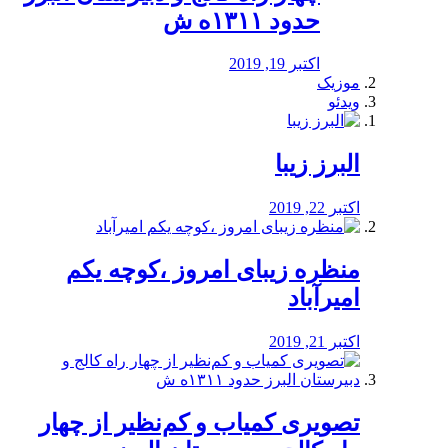
حدود ۱۳۱۱ه ش
اکتبر 19, 2019
موزیک
ویدئو
البرز زیبا
اکتبر 22, 2019
منظره‌‌ زیبای امروز ،کوچه یکم
امیرآباد
اکتبر 21, 2019
️تصویری کمیاب و کم‌نظیر از چهار