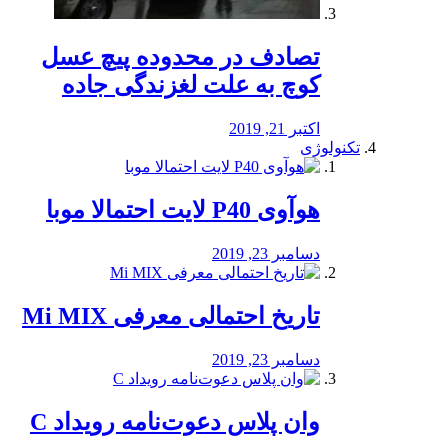
تصادف در محدوده پیچ عسل
کوچ به علت لغزندگی جاده
اکتبر 21, 2019
تکنولوژی
هوآوی P40 لایت احتمالا موبا
دسامبر 23, 2019
تاریخ احتمالی معرفی Mi MIX
دسامبر 23, 2019
وان پلاس دعوت‌نامه رویداد C