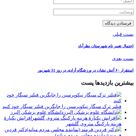
پست قبلی
احتمال تغییر نام شهرستان نظرآباد
پست بعدی
استقرار ۶۰ آتش نشان در ورزشگاه آزادی در روز 31 شهریور
بیشترین بازدیدها پست
فیلتر ترک سیگار نیکوپرسین را جایگزین فیلتر سیگار خود کنید
دانشگاه علوم پزشکی البرز
افزایش یکبارۀ
هزینه پارکینگ متروی گلشهر
دكتر فردين
فرمند (نماينده مجلس مردم میانه)