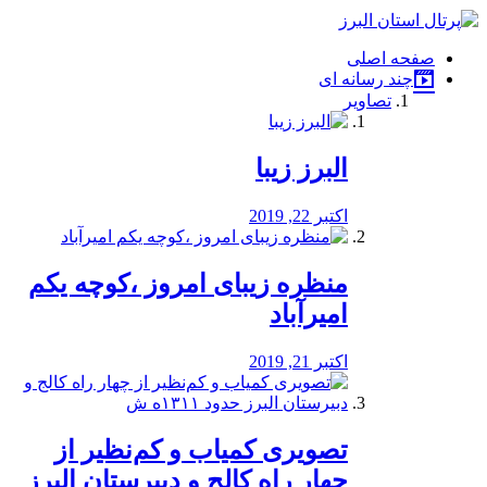
فصد
خون
صفحه اصلی
شرق
چند رسانه ای
تهران
تصاویر
خشکشویی
تصفیه
آب
البرز زیبا
طراحی
سایت
و
اکتبر 22, 2019
سئو
vip
منظره‌‌ زیبای امروز ،کوچه یکم
امیرآباد
اکتبر 21, 2019
️تصویری کمیاب و کم‌نظیر از
چهار راه كالج و دبيرستان البرز