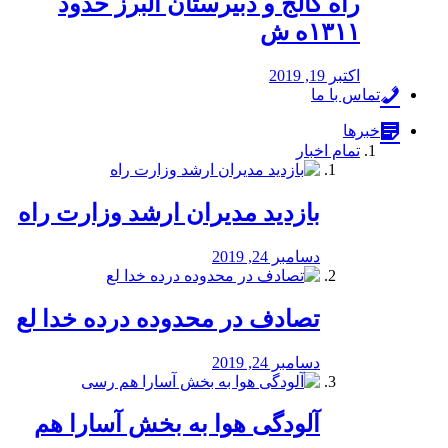
راه كالج و دبيرستان البرز حدود
۱۳۱۱ه ش
اکتبر 19, 2019
تماس با ما
خبرها
تمام اخبار
بازدید مدیران ارشد وزارت راه
دسامبر 24, 2019
تصادف در محدوده درده خدا لع
دسامبر 24, 2019
آلودگی هوا به بخش آسارا هم