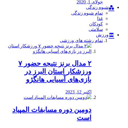
جولای 1, 2020
شیوه زندگی
تمام شیوه زندگی
غذا
کودکان
سلامتی
ورزش
تمام رشته های ورزشی
۲ مدال برنز نتیجه حضور ۷
ورزشکار استان البرز در
بازی‌های آسیایی هانگژو
اکتبر 12, 2023
دومین دوره مسابفات المپیاد
است