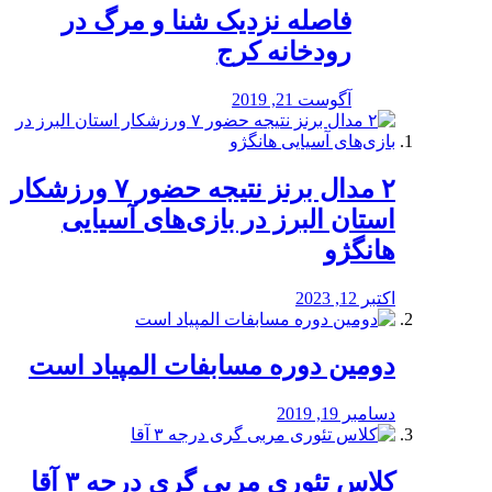
️فاصله نزدیک شنا و مرگ در
رودخانه کرج
آگوست 21, 2019
۲ مدال برنز نتیجه حضور ۷ ورزشکار
استان البرز در بازی‌های آسیایی
هانگژو
اکتبر 12, 2023
دومین دوره مسابفات المپیاد است
دسامبر 19, 2019
کلاس تئوری مربی گری درجه ۳ آقا