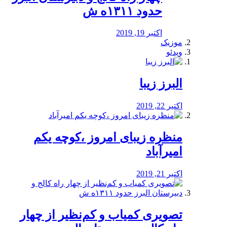
حدود ۱۳۱۱ه ش
اکتبر 19, 2019
موزیک
ویدئو
البرز زیبا
اکتبر 22, 2019
منظره‌‌ زیبای امروز ،کوچه یکم
امیرآباد
اکتبر 21, 2019
️تصویری کمیاب و کم‌نظیر از چهار