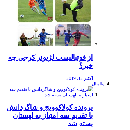
از فوتبالیست لژیونر کرجی چه
خبر؟
اکتبر 12, 2019
والیبال
پرونده کولاکوویچ و شاگردانش
با تقدیم سه امتیاز به لهستان
بسته شد