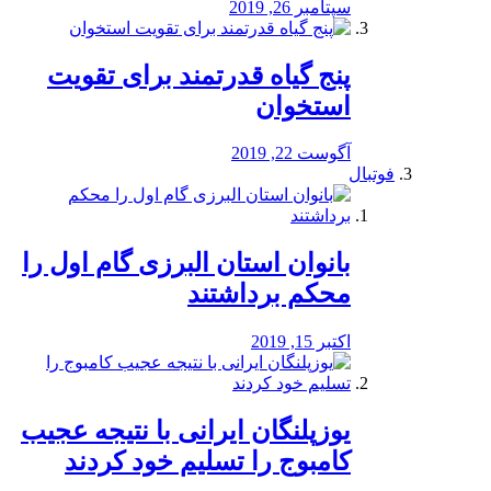
سپتامبر 26, 2019
پنج گیاه قدرتمند برای تقویت
استخوان
آگوست 22, 2019
فوتبال
بانوان استان البرزی گام اول را
محكم برداشتند
اکتبر 15, 2019
یوزپلنگان ایرانی با نتیجه عجیب
کامبوج را تسلیم خود کردند