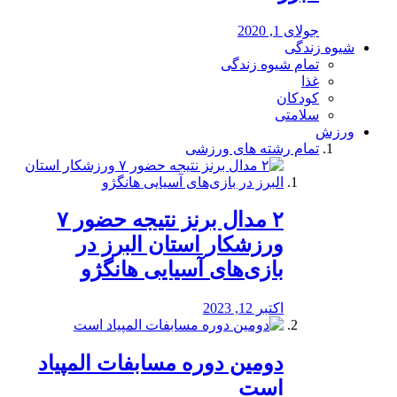
جولای 1, 2020
شیوه زندگی
تمام شیوه زندگی
غذا
کودکان
سلامتی
ورزش
تمام رشته های ورزشی
۲ مدال برنز نتیجه حضور ۷
ورزشکار استان البرز در
بازی‌های آسیایی هانگژو
اکتبر 12, 2023
دومین دوره مسابفات المپیاد
است