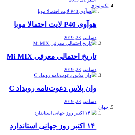
تکنولوژی
هوآوی P40 لایت احتمالا موبا
دسامبر 23, 2019
تاریخ احتمالی معرفی Mi MIX
دسامبر 23, 2019
وان پلاس دعوت‌نامه رویداد C
دسامبر 23, 2019
جهان
‏ ۱۴ اکتبر روز جهانی استاندارد