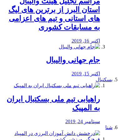
مراسم تجلیل هیئت والیبال
استان البرز از برترین های لیگ
های استانی و تیم های اعزامی
به مسابقات کشوری
اکتبر 16, 2019
جام جهانی والیبال
اکتبر 15, 2019
بسکتبال
راهیابی تیم ملی بسکتبال ایران
به المپیک
سپتامبر 24, 2019
شنا