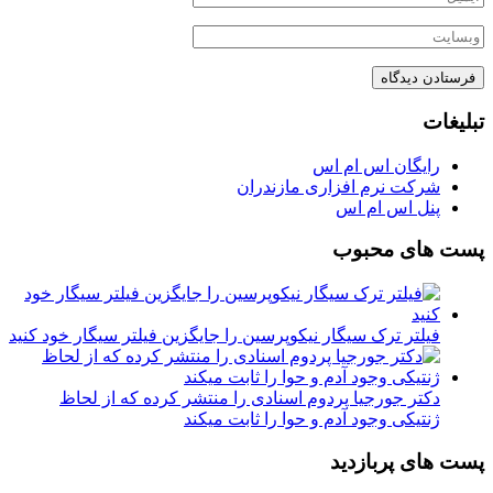
تبلیغات
رایگان اس ام اس
شرکت نرم افزاری مازندران
پنل اس ام اس
پست های محبوب
فیلتر ترک سیگار نیکوپرسین را جایگزین فیلتر سیگار خود کنید
دکتر جورجیا پردوم اسنادی را منتشر کرده که از لحاظ
ژنتیکی وجود آدم و حوا را ثابت میکند
پست های پربازدید