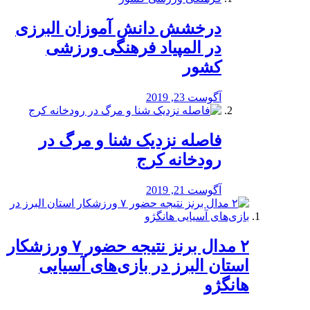
درخشش دانش آموزان البرزی
در المپیاد فرهنگی ورزشی
کشور
آگوست 23, 2019
️فاصله نزدیک شنا و مرگ در
رودخانه کرج
آگوست 21, 2019
۲ مدال برنز نتیجه حضور ۷ ورزشکار
استان البرز در بازی‌های آسیایی
هانگژو