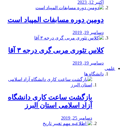
اکتبر 12, 2023
دومین دوره مسابفات المپیاد است
دسامبر 19, 2019
کلاس تئوری مربی گری درجه ۳ آقا
دسامبر 19, 2019
علمی
دانشگاه ها
بازگشت ساعت کاری دانشگاه
آزاد اسلامی استان البرز
دسامبر 25, 2019