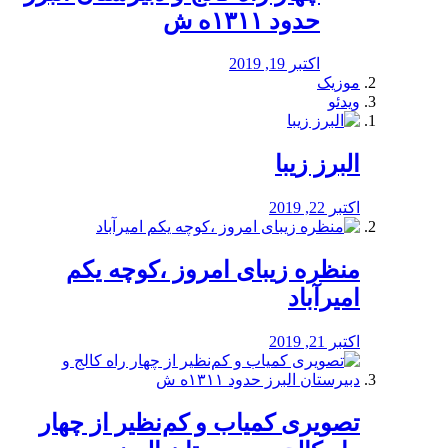
حدود ۱۳۱۱ه ش
اکتبر 19, 2019
موزیک
ویدئو
البرز زیبا
اکتبر 22, 2019
منظره‌‌ زیبای امروز ،کوچه یکم
امیرآباد
اکتبر 21, 2019
️تصویری کمیاب و کم‌نظیر از چهار