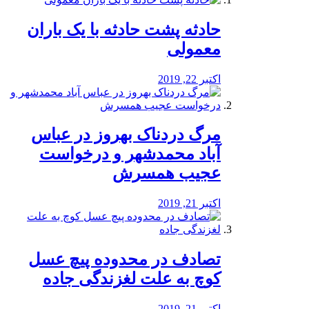
️حادثه پشت حادثه با یک باران
معمولی
اکتبر 22, 2019
مرگ دردناک بهروز در عباس
آباد محمدشهر و درخواست
عجیب همسرش
اکتبر 21, 2019
تصادف در محدوده پیچ عسل
کوچ به علت لغزندگی جاده
اکتبر 21, 2019