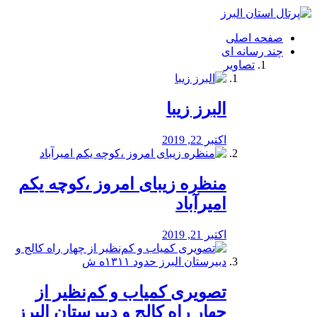
فصد
خون
صفحه اصلی
شرق
چند رسانه ای
تهران
تصاویر
خشکشویی
تصفیه
آب
البرز زیبا
طراحی
سایت
و
اکتبر 22, 2019
سئو
vip
منظره‌‌ زیبای امروز ،کوچه یکم
امیرآباد
اکتبر 21, 2019
️تصویری کمیاب و کم‌نظیر از
چهار راه كالج و دبيرستان البرز