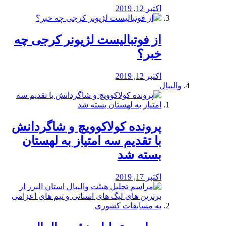
اکتبر 12, 2019
از فوتبالیست لژیونر کرجی چه
خبر؟
اکتبر 12, 2019
والیبال
پرونده کولاکوویچ و شاگردانش
با تقدیم سه امتیاز به لهستان
بسته شد
اکتبر 17, 2019