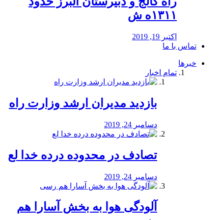
راه كالج و دبيرستان البرز حدود
۱۳۱۱ه ش
اکتبر 19, 2019
تماس با ما
خبرها
تمام اخبار
بازدید مدیران ارشد وزارت راه
دسامبر 24, 2019
تصادف در محدوده درده خدا لع
دسامبر 24, 2019
آلودگی هوا به بخش آسارا هم