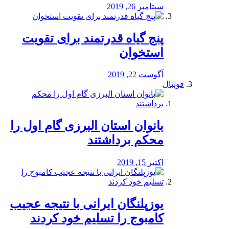
سپتامبر 26, 2019
پنج گیاه قدرتمند برای تقویت
استخوان
آگوست 22, 2019
فوتبال
بانوان استان البرزی گام اول را
محكم برداشتند
اکتبر 15, 2019
یوزپلنگان ایرانی با نتیجه عجیب
کامبوج را تسلیم خود کردند