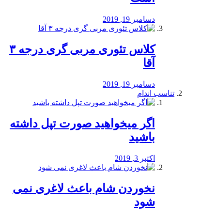
دسامبر 19, 2019
کلاس تئوری مربی گری درجه ۳
آقا
دسامبر 19, 2019
تناسب اندام
اگر میخواهید صورت تپل داشته
باشید
اکتبر 3, 2019
نخوردن شام باعث لاغری نمی
‌شود