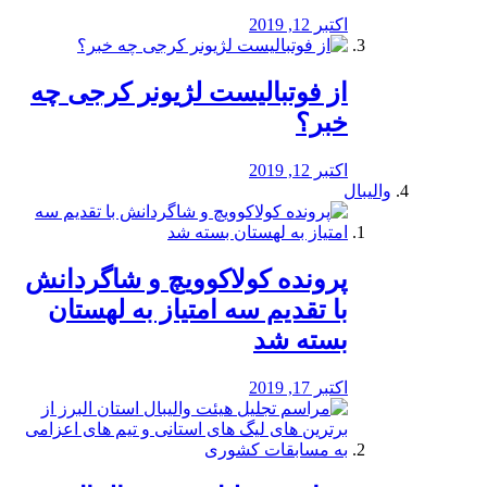
اکتبر 12, 2019
از فوتبالیست لژیونر کرجی چه
خبر؟
اکتبر 12, 2019
والیبال
پرونده کولاکوویچ و شاگردانش
با تقدیم سه امتیاز به لهستان
بسته شد
اکتبر 17, 2019