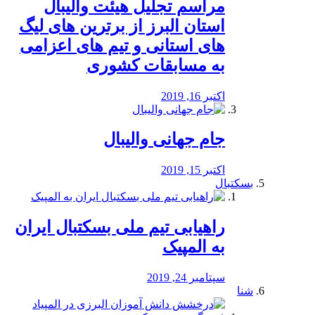
مراسم تجلیل هیئت والیبال
استان البرز از برترین های لیگ
های استانی و تیم های اعزامی
به مسابقات کشوری
اکتبر 16, 2019
جام جهانی والیبال
اکتبر 15, 2019
بسکتبال
راهیابی تیم ملی بسکتبال ایران
به المپیک
سپتامبر 24, 2019
شنا