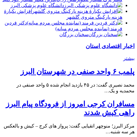
دانشگاه علوم پزشکی البرز
افزایش یکبارۀ
هزینه پارکینگ متروی گلشهر
دكتر فردين
فرمند (نماينده مجلس مردم میانه)
سخنان بزرگان
اخبار اقتصادی استان
بیشتر
پلمب ۶ واحد صنفی در شهرستان البرز
محمد نصیری گفت: در ۴۵ بازدید انجام شده ۵ واحد صنفی در
محمدیه و یک…
مسافران کرجی امروز از فرودگاه پیام البرز
راهی کیش شدند
مرکز البرز؛ منوچهر اتقیایی گفت: پرواز های کرج – کیش و بالعکس
هر سه شنبه…