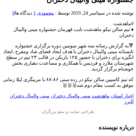
نوشته شده در
سپتامبر 24, 2019
توسط :
محمودی
1
دیدگاه ها
0
#ماهدشت
♦️ تیم سالن نیکو ماهدشت نایب قهرمان جشنواره مینی والیبال
دختران
🔻به گزارش رسانه سه شهر سومین دوره برگزاری جشنواره
تابستانه مینی والیبال دختران با هدف ایجاد فضای شاد ومفرح ،ایجاد
انگیزه برای دختران با حضور ۱۲۵ بازیکن در قالب ۲۳ تیم در سطح
شهرستان ملارد و فردیس با همکاری و مساعدت دهیاری بخش
خوشنام برگزار گردید.
که تیم کاسپین سالن نیکو در رده سنی ۸۶-۸۷ با مربیگری لیلا زمانی
موفق به کسب مقام دوم شد🥈🥈🥈
اخبار استان
ماهدشت
مینی والیبال دختران
مینی والیبال دختران
البرز
درباره نویسنده