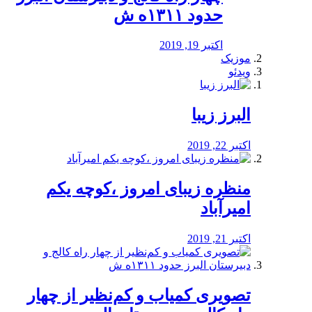
حدود ۱۳۱۱ه ش
اکتبر 19, 2019
موزیک
ویدئو
البرز زیبا
اکتبر 22, 2019
منظره‌‌ زیبای امروز ،کوچه یکم
امیرآباد
اکتبر 21, 2019
️تصویری کمیاب و کم‌نظیر از چهار