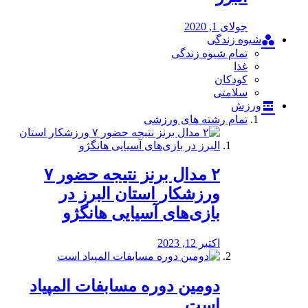
جولای 1, 2020
شیوه زندگی
تمام شیوه زندگی
غذا
کودکان
سلامتی
ورزش
تمام رشته های ورزشی
۲ مدال برنز نتیجه حضور ۷
ورزشکار استان البرز در
بازی‌های آسیایی هانگژو
اکتبر 12, 2023
دومین دوره مسابفات المپیاد
است