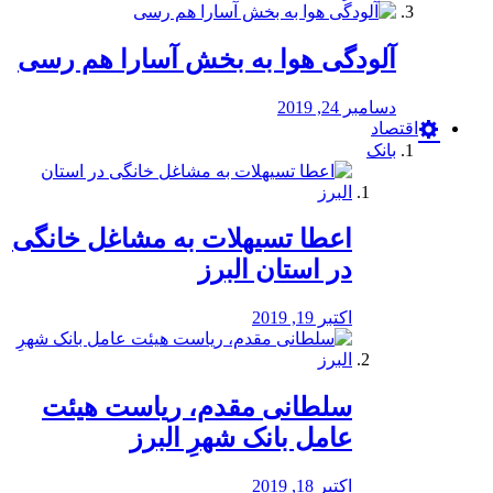
آلودگی هوا به بخش آسارا هم رسی
دسامبر 24, 2019
اقتصاد
بانک
️اعطا تسیهلات به مشاغل خانگی
در استان البرز
اکتبر 19, 2019
سلطانی مقدم، ریاست هیئت
عامل بانک شهرِ البرز
اکتبر 18, 2019