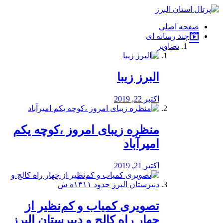
فصد
خون
صفحه اصلی
شرق
چند رسانه ای
تهران
تصاویر
خشکشویی
تصفیه
آب
البرز زیبا
طراحی
سایت
و
اکتبر 22, 2019
سئو
vip
منظره‌‌ زیبای امروز ،کوچه یکم
امیرآباد
اکتبر 21, 2019
️تصویری کمیاب و کم‌نظیر از
چهار راه كالج و دبيرستان البرز