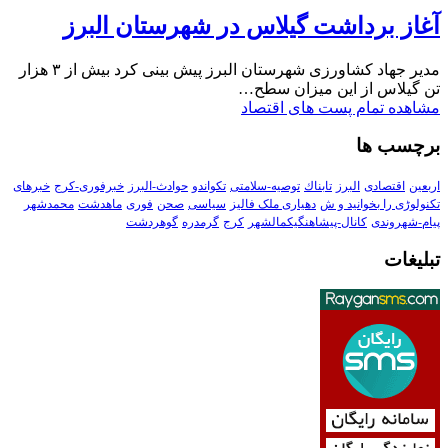
آغاز برداشت گیلاس در شهرستان البرز
مدیر جهاد کشاورزی شهرستان البرز پیش بینی کرد بیش از ۳ هزار
تن گیلاس از این میزان سطح…
مشاهده تمام پست های اقتصاد
برچسب ها
اربعین
اقتصادی
البرز
تابناك
توصیه-سلامتی
تکواندو
حوادث-البرز
خبرفوری-کرج
خبرهای
تکنولوڑی را بخوانید و ش
دهیاری ملک فالیز
سیاسی
صحن
فوری
ماهدشت
محمدشهر
پیام-شهروندی
کانال-پیشاهنگیکمالشهر
کرج
گرمدره
گوهردشت
تبلیغات