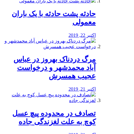
️حادثه پشت حادثه با یک باران
معمولی
اکتبر 22, 2019
مرگ دردناک بهروز در عباس
آباد محمدشهر و درخواست
عجیب همسرش
اکتبر 21, 2019
تصادف در محدوده پیچ عسل
کوچ به علت لغزندگی جاده