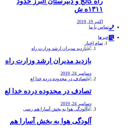
راه كالج و دبيرستان البرز حدود
۱۳۱۱ه ش
اکتبر 19, 2019
تماس با ما
خبرها
تمام اخبار
بازدید مدیران ارشد وزارت راه
دسامبر 24, 2019
تصادف در محدوده درده خدا لع
دسامبر 24, 2019
آلودگی هوا به بخش آسارا هم