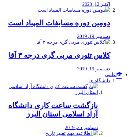
اکتبر 12, 2023
دومین دوره مسابفات المپیاد است
دسامبر 19, 2019
کلاس تئوری مربی گری درجه ۳ آقا
دسامبر 19, 2019
علمی
دانشگاه ها
بازگشت ساعت کاری دانشگاه
آزاد اسلامی استان البرز
دسامبر 25, 2019