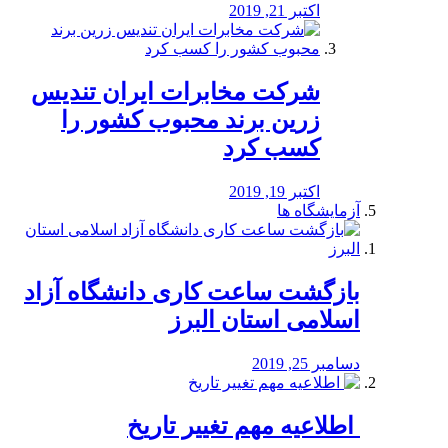
اکتبر 21, 2019
شرکت مخابرات ایران تندیس
زرین برند محبوب کشور را
کسب کرد
اکتبر 19, 2019
آزمایشگاه ها
بازگشت ساعت کاری دانشگاه آزاد
اسلامی استان البرز
دسامبر 25, 2019
️ اطلاعیه مهم تغییر تاریخ