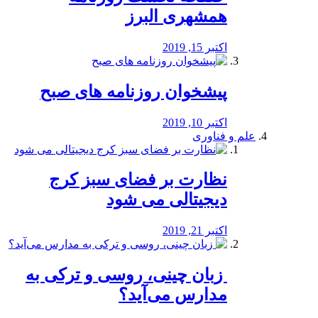
همشهری البرز
اکتبر 15, 2019
پیشخوان روزنامه های صبح
اکتبر 10, 2019
علم و فناوری
نظارت بر فضای سبز کرج
دیجیتالی می شود
اکتبر 21, 2019
️ زبان چینی، روسی و ترکی به
مدارس می‌آید؟