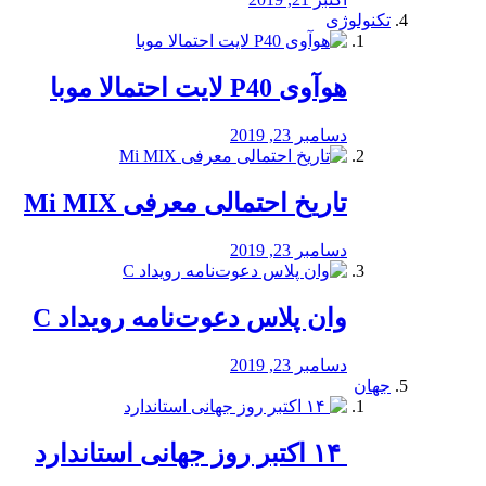
تکنولوژی
هوآوی P40 لایت احتمالا موبا
دسامبر 23, 2019
تاریخ احتمالی معرفی Mi MIX
دسامبر 23, 2019
وان پلاس دعوت‌نامه رویداد C
دسامبر 23, 2019
جهان
‏ ۱۴ اکتبر روز جهانی استاندارد