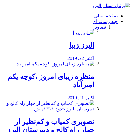
فصد
خون
صفحه اصلی
شرق
چند رسانه ای
تهران
تصاویر
خشکشویی
تصفیه
آب
البرز زیبا
طراحی
سایت
و
اکتبر 22, 2019
سئو
vip
منظره‌‌ زیبای امروز ،کوچه یکم
امیرآباد
اکتبر 21, 2019
️تصویری کمیاب و کم‌نظیر از
چهار راه كالج و دبيرستان البرز