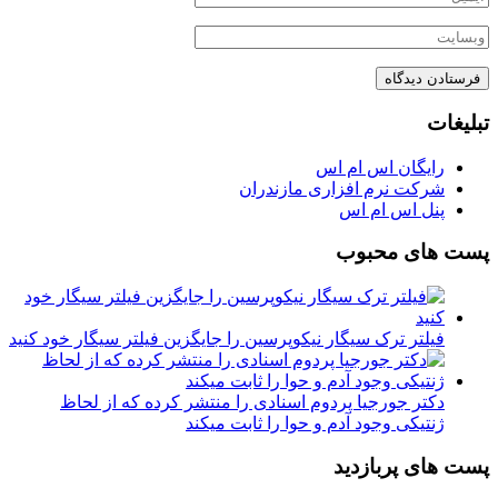
تبلیغات
رایگان اس ام اس
شرکت نرم افزاری مازندران
پنل اس ام اس
پست های محبوب
فیلتر ترک سیگار نیکوپرسین را جایگزین فیلتر سیگار خود کنید
دکتر جورجیا پردوم اسنادی را منتشر کرده که از لحاظ
ژنتیکی وجود آدم و حوا را ثابت میکند
پست های پربازدید