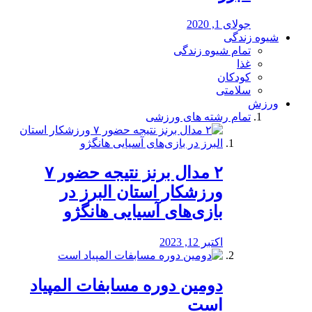
جولای 1, 2020
شیوه زندگی
تمام شیوه زندگی
غذا
کودکان
سلامتی
ورزش
تمام رشته های ورزشی
۲ مدال برنز نتیجه حضور ۷
ورزشکار استان البرز در
بازی‌های آسیایی هانگژو
اکتبر 12, 2023
دومین دوره مسابفات المپیاد
است