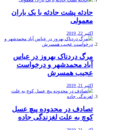
️حادثه پشت حادثه با یک باران
معمولی
اکتبر 22, 2019
مرگ دردناک بهروز در عباس
آباد محمدشهر و درخواست
عجیب همسرش
اکتبر 21, 2019
تصادف در محدوده پیچ عسل
کوچ به علت لغزندگی جاده
اکتبر 21, 2019