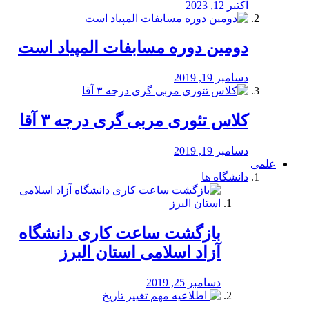
اکتبر 12, 2023
دومین دوره مسابفات المپیاد است
دسامبر 19, 2019
کلاس تئوری مربی گری درجه ۳ آقا
دسامبر 19, 2019
علمی
دانشگاه ها
بازگشت ساعت کاری دانشگاه
آزاد اسلامی استان البرز
دسامبر 25, 2019