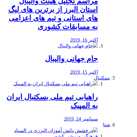
مراسم تجلیل هیئت والیبال
استان البرز از برترین های لیگ
های استانی و تیم های اعزامی
به مسابقات کشوری
اکتبر 16, 2019
جام جهانی والیبال
اکتبر 15, 2019
بسکتبال
راهیابی تیم ملی بسکتبال ایران
به المپیک
سپتامبر 24, 2019
شنا