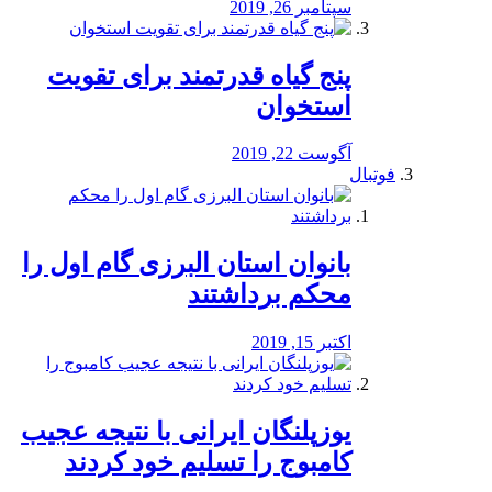
سپتامبر 26, 2019
پنج گیاه قدرتمند برای تقویت
استخوان
آگوست 22, 2019
فوتبال
بانوان استان البرزی گام اول را
محكم برداشتند
اکتبر 15, 2019
یوزپلنگان ایرانی با نتیجه عجیب
کامبوج را تسلیم خود کردند