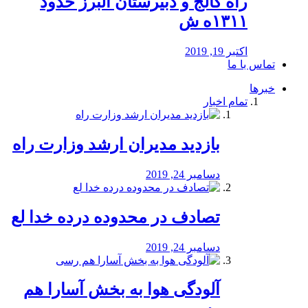
راه كالج و دبيرستان البرز حدود
۱۳۱۱ه ش
اکتبر 19, 2019
تماس با ما
خبرها
تمام اخبار
بازدید مدیران ارشد وزارت راه
دسامبر 24, 2019
تصادف در محدوده درده خدا لع
دسامبر 24, 2019
آلودگی هوا به بخش آسارا هم