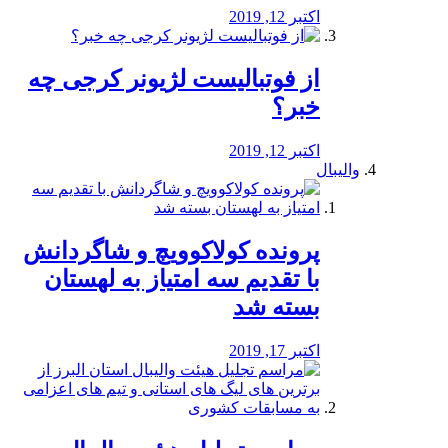
اکتبر 12, 2019
از فوتبالیست لژیونر کرجی چه
خبر؟
اکتبر 12, 2019
والیبال
پرونده کولاکوویچ و شاگردانش
با تقدیم سه امتیاز به لهستان
بسته شد
اکتبر 17, 2019