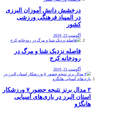
درخشش دانش آموزان البرزی
در المپیاد فرهنگی ورزشی
کشور
آگوست 23, 2019
️فاصله نزدیک شنا و مرگ در
رودخانه کرج
آگوست 21, 2019
۲ مدال برنز نتیجه حضور ۷ ورزشکار
استان البرز در بازی‌های آسیایی
هانگژو