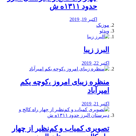
حدود ۱۳۱۱ه ش
اکتبر 19, 2019
موزیک
ویدئو
البرز زیبا
اکتبر 22, 2019
منظره‌‌ زیبای امروز ،کوچه یکم
امیرآباد
اکتبر 21, 2019
️تصویری کمیاب و کم‌نظیر از چهار