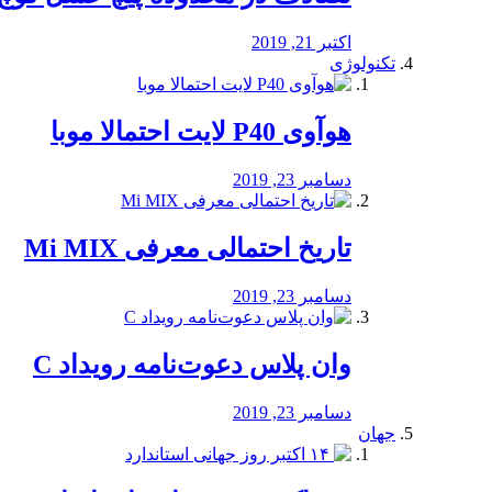
اکتبر 21, 2019
تکنولوژی
هوآوی P40 لایت احتمالا موبا
دسامبر 23, 2019
تاریخ احتمالی معرفی Mi MIX
دسامبر 23, 2019
وان پلاس دعوت‌نامه رویداد C
دسامبر 23, 2019
جهان