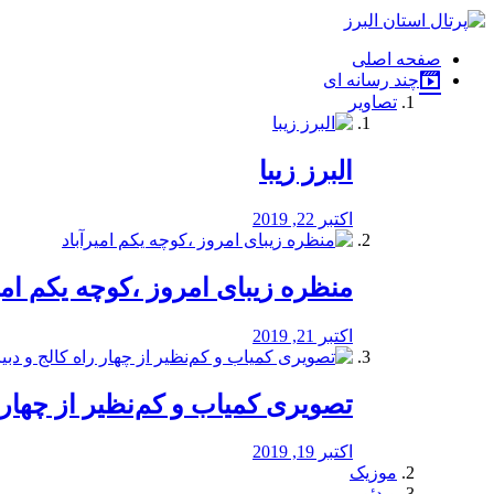
فصد
خون
صفحه اصلی
شرق
چند رسانه ای
تهران
تصاویر
خشکشویی
تصفیه
آب
البرز زیبا
طراحی
سایت
و
اکتبر 22, 2019
سئو
vip
منظره‌‌ زیبای امروز ،کوچه یکم امی
اکتبر 21, 2019
️تصویری کمیاب و کم‌نظیر از چهار راه 
اکتبر 19, 2019
موزیک
ویدئو