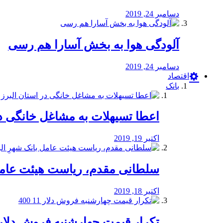
دسامبر 24, 2019
آلودگی هوا به بخش آسارا هم رسی
دسامبر 24, 2019
اقتصاد
بانک
️اعطا تسیهلات به مشاغل خانگی در
اکتبر 19, 2019
سلطانی مقدم، ریاست هیئت عامل 
اکتبر 18, 2019
تکرار قیمت چهارشنبه فروش دلار 11 00