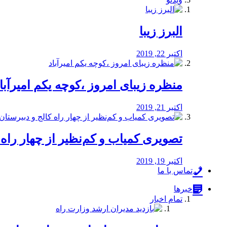
البرز زیبا
اکتبر 22, 2019
منظره‌‌ زیبای امروز ،کوچه یکم امیرآبا
اکتبر 21, 2019
️تصویری کمیاب و کم‌نظیر از چهار راه كالج
اکتبر 19, 2019
تماس با ما
خبرها
تمام اخبار