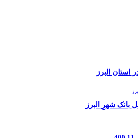
 استان البرز
بانک شهرِ البرز
4