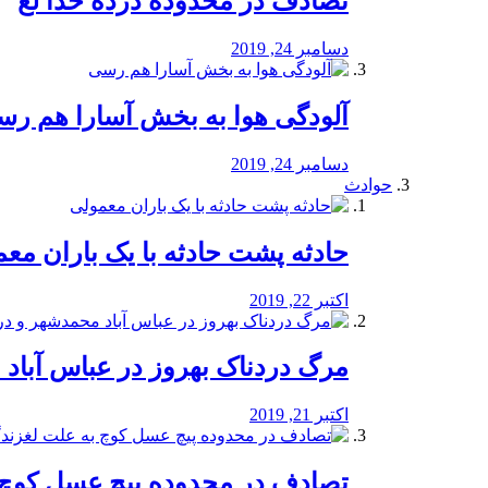
تصادف در محدوده درده خدا لع
دسامبر 24, 2019
آلودگی هوا به بخش آسارا هم ر
دسامبر 24, 2019
حوادث
️حادثه پشت حادثه با یک باران مع
اکتبر 22, 2019
مرگ دردناک بهروز در عباس آب
اکتبر 21, 2019
تصادف در محدوده پیچ عسل کوچ 