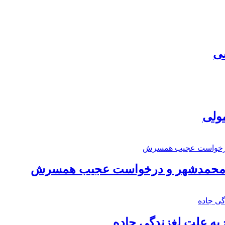
سی
مولی
اد محمدشهر و درخواست عجیب همسرش
به علت لغزندگی جاده