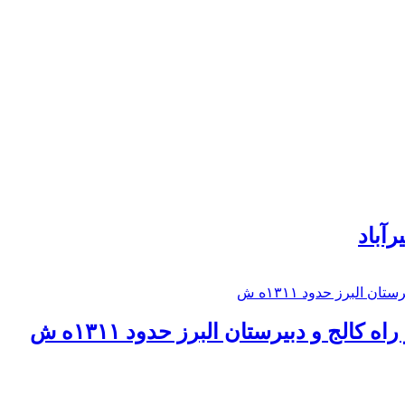
رآباد
كالج و دبيرستان البرز حدود ۱۳۱۱ه ش