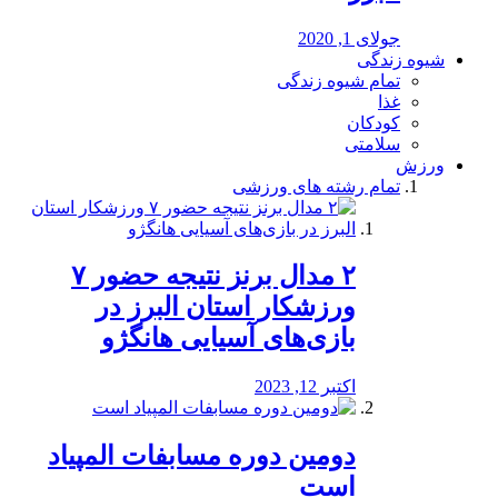
جولای 1, 2020
شیوه زندگی
تمام شیوه زندگی
غذا
کودکان
سلامتی
ورزش
تمام رشته های ورزشی
۲ مدال برنز نتیجه حضور ۷
ورزشکار استان البرز در
بازی‌های آسیایی هانگژو
اکتبر 12, 2023
دومین دوره مسابفات المپیاد
است