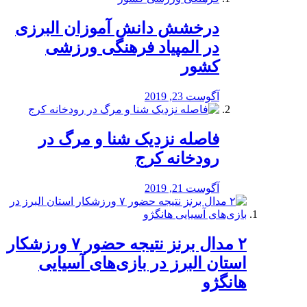
درخشش دانش آموزان البرزی
در المپیاد فرهنگی ورزشی
کشور
آگوست 23, 2019
️فاصله نزدیک شنا و مرگ در
رودخانه کرج
آگوست 21, 2019
۲ مدال برنز نتیجه حضور ۷ ورزشکار
استان البرز در بازی‌های آسیایی
هانگژو