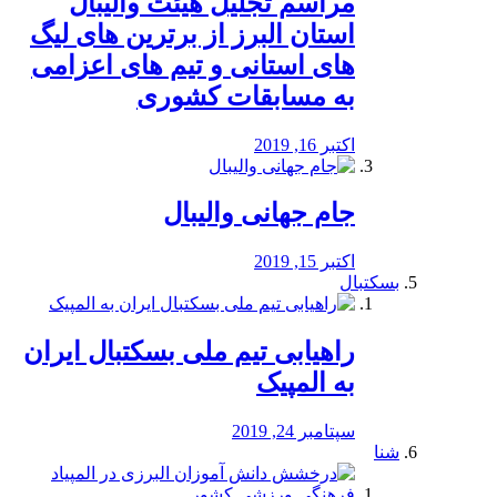
مراسم تجلیل هیئت والیبال
استان البرز از برترین های لیگ
های استانی و تیم های اعزامی
به مسابقات کشوری
اکتبر 16, 2019
جام جهانی والیبال
اکتبر 15, 2019
بسکتبال
راهیابی تیم ملی بسکتبال ایران
به المپیک
سپتامبر 24, 2019
شنا