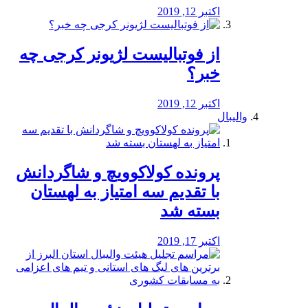
اکتبر 12, 2019
از فوتبالیست لژیونر کرجی چه
خبر؟
اکتبر 12, 2019
والیبال
پرونده کولاکوویچ و شاگردانش
با تقدیم سه امتیاز به لهستان
بسته شد
اکتبر 17, 2019