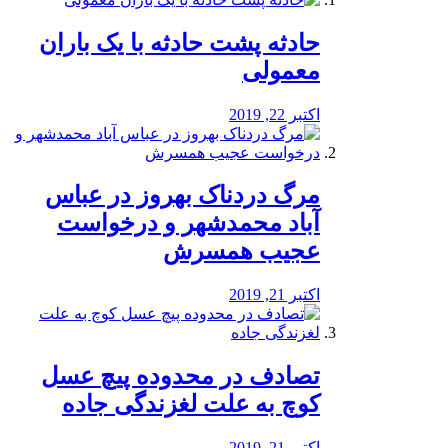
️حادثه پشت حادثه با یک باران
معمولی
اکتبر 22, 2019
مرگ دردناک بهروز در عباس
آباد محمدشهر و درخواست
عجیب همسرش
اکتبر 21, 2019
تصادف در محدوده پیچ عسل
کوچ به علت لغزندگی جاده
اکتبر 21, 2019