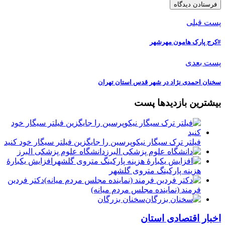
پست قبلی
#کرج پارک هامون مهرشهر
پست بعدی
سخنان احمدی نژاد در شهر قدس استان تهران
بیشترین بازدیدها پست
فیلتر ترک سیگار نیکوپرسین را جایگزین فیلتر سیگار خود کنید
دانشگاه علوم پزشکی البرز
افزایش یکبارۀ
هزینه پارکینگ متروی گلشهر
دكتر فردين
فرمند (نماينده مجلس مردم میانه)
سخنان بزرگان
اخبار اقتصادی استان