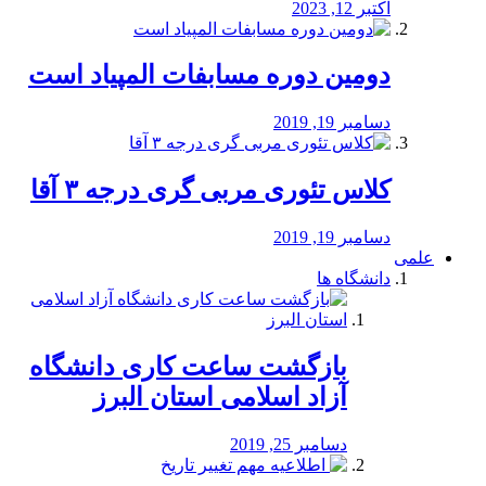
اکتبر 12, 2023
دومین دوره مسابفات المپیاد است
دسامبر 19, 2019
کلاس تئوری مربی گری درجه ۳ آقا
دسامبر 19, 2019
علمی
دانشگاه ها
بازگشت ساعت کاری دانشگاه
آزاد اسلامی استان البرز
دسامبر 25, 2019