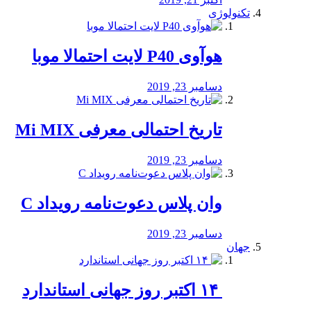
تکنولوژی
هوآوی P40 لایت احتمالا موبا
دسامبر 23, 2019
تاریخ احتمالی معرفی Mi MIX
دسامبر 23, 2019
وان پلاس دعوت‌نامه رویداد C
دسامبر 23, 2019
جهان
‏ ۱۴ اکتبر روز جهانی استاندارد