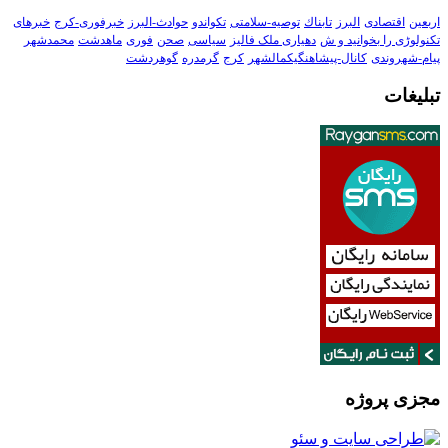
اربعین
اقتصادی
البرز
تابناك
توصیه-سلامتی
تکواندو
حوادث-البرز
خبرفوری-کرج
خبرهای
تکنولوڑی را بخوانید و ش
دهیاری ملک فالیز
سیاسی
صحن
فوری
ماهدشت
محمدشهر
پیام-شهروندی
کانال-پیشاهنگیکمالشهر
کرج
گرمدره
گوهردشت
تبلیغات
مجزی پروژه