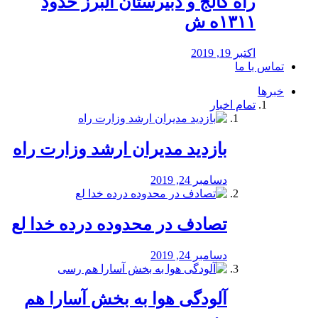
راه كالج و دبيرستان البرز حدود
۱۳۱۱ه ش
اکتبر 19, 2019
تماس با ما
خبرها
تمام اخبار
بازدید مدیران ارشد وزارت راه
دسامبر 24, 2019
تصادف در محدوده درده خدا لع
دسامبر 24, 2019
آلودگی هوا به بخش آسارا هم