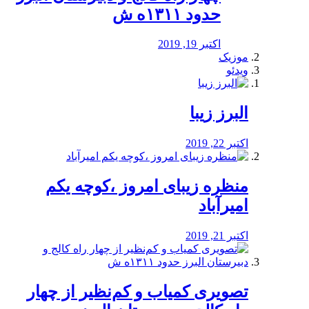
حدود ۱۳۱۱ه ش
اکتبر 19, 2019
موزیک
ویدئو
البرز زیبا
اکتبر 22, 2019
منظره‌‌ زیبای امروز ،کوچه یکم
امیرآباد
اکتبر 21, 2019
️تصویری کمیاب و کم‌نظیر از چهار