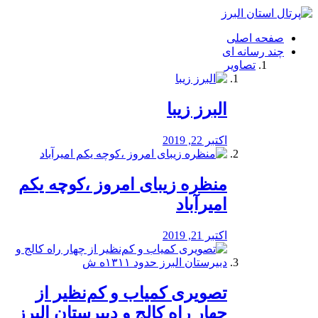
فصد
خون
صفحه اصلی
شرق
چند رسانه ای
تهران
تصاویر
خشکشویی
تصفیه
آب
البرز زیبا
طراحی
سایت
و
اکتبر 22, 2019
سئو
vip
منظره‌‌ زیبای امروز ،کوچه یکم
امیرآباد
اکتبر 21, 2019
️تصویری کمیاب و کم‌نظیر از
چهار راه كالج و دبيرستان البرز