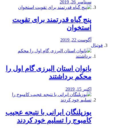
سپتامبر 26, 2019
پنج گیاه قدرتمند برای تقویت
استخوان
آگوست 22, 2019
فوتبال
بانوان استان البرزی گام اول را
محكم برداشتند
اکتبر 15, 2019
یوزپلنگان ایرانی با نتیجه عجیب
کامبوج را تسلیم خود کردند