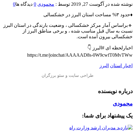
نوشته شده در
آگوست 27, 2019
توسط :
محمودی
0
دیدگاه ها
0
♦️حدود ۳% مساحت استان البرز در خشکسالی
🔹براساس آمار مرکز خشکسالی ، وضعیت بارندگی در استان البرز
نسبت به سال قبل مناسب شده ، و برخی مناطق البرز از
خشکسالی بیرون آمده است.
اخبارلحظه ای #البرز 👇
https://t.me/joinchat/AAAAAD8s-0W9cwfT0MvTWw
اخبار استان
البرز
درباره نویسنده
محمودی
یک پیشنهاد برای شما: