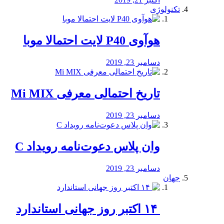
تکنولوژی
هوآوی P40 لایت احتمالا موبا
دسامبر 23, 2019
تاریخ احتمالی معرفی Mi MIX
دسامبر 23, 2019
وان پلاس دعوت‌نامه رویداد C
دسامبر 23, 2019
جهان
‏ ۱۴ اکتبر روز جهانی استاندارد