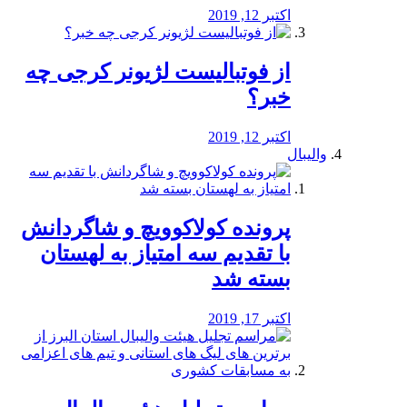
اکتبر 12, 2019
از فوتبالیست لژیونر کرجی چه
خبر؟
اکتبر 12, 2019
والیبال
پرونده کولاکوویچ و شاگردانش
با تقدیم سه امتیاز به لهستان
بسته شد
اکتبر 17, 2019