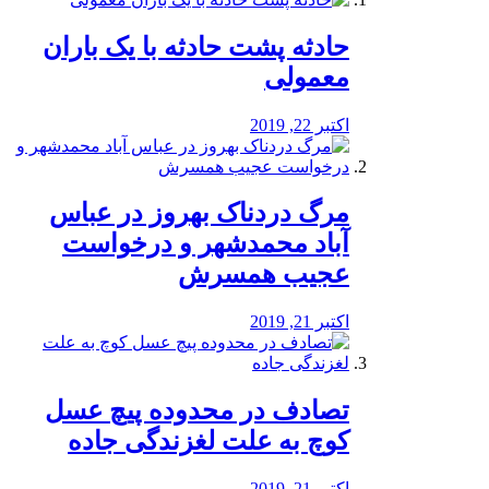
️حادثه پشت حادثه با یک باران
معمولی
اکتبر 22, 2019
مرگ دردناک بهروز در عباس
آباد محمدشهر و درخواست
عجیب همسرش
اکتبر 21, 2019
تصادف در محدوده پیچ عسل
کوچ به علت لغزندگی جاده
اکتبر 21, 2019