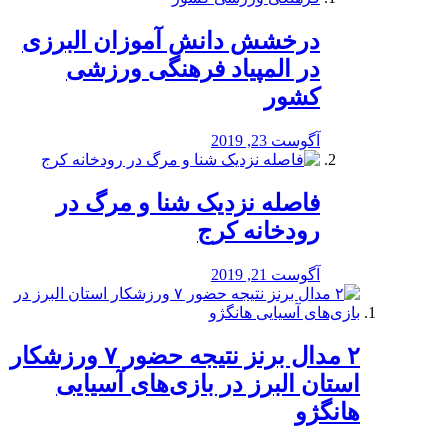
درخشش دانش آموزان البرزی
در المپیاد فرهنگی ورزشی
کشور
آگوست 23, 2019
️فاصله نزدیک شنا و مرگ در
رودخانه کرج
آگوست 21, 2019
۲ مدال برنز نتیجه حضور ۷ ورزشکار
استان البرز در بازی‌های آسیایی
هانگژو