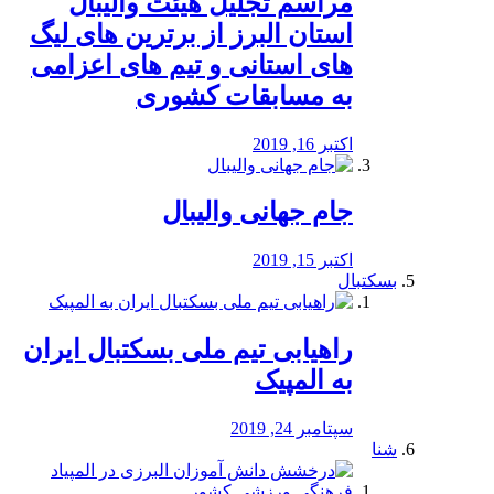
مراسم تجلیل هیئت والیبال
استان البرز از برترین های لیگ
های استانی و تیم های اعزامی
به مسابقات کشوری
اکتبر 16, 2019
جام جهانی والیبال
اکتبر 15, 2019
بسکتبال
راهیابی تیم ملی بسکتبال ایران
به المپیک
سپتامبر 24, 2019
شنا