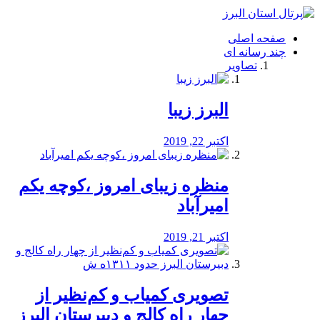
فصد
خون
صفحه اصلی
شرق
چند رسانه ای
تهران
تصاویر
خشکشویی
تصفیه
آب
البرز زیبا
طراحی
سایت
و
اکتبر 22, 2019
سئو
vip
منظره‌‌ زیبای امروز ،کوچه یکم
امیرآباد
اکتبر 21, 2019
️تصویری کمیاب و کم‌نظیر از
چهار راه كالج و دبيرستان البرز