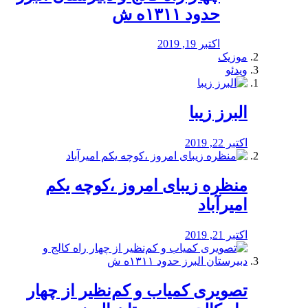
حدود ۱۳۱۱ه ش
اکتبر 19, 2019
موزیک
ویدئو
البرز زیبا
اکتبر 22, 2019
منظره‌‌ زیبای امروز ،کوچه یکم
امیرآباد
اکتبر 21, 2019
️تصویری کمیاب و کم‌نظیر از چهار