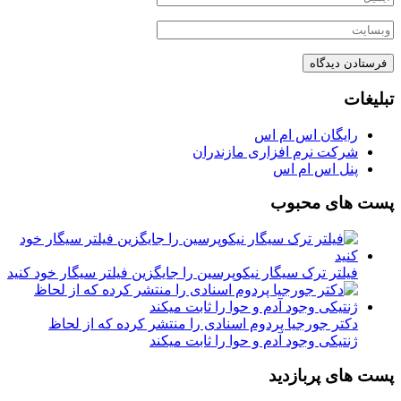
تبلیغات
رایگان اس ام اس
شرکت نرم افزاری مازندران
پنل اس ام اس
پست های محبوب
فیلتر ترک سیگار نیکوپرسین را جایگزین فیلتر سیگار خود کنید
دکتر جورجیا پردوم اسنادی را منتشر کرده که از لحاظ
ژنتیکی وجود آدم و حوا را ثابت میکند
پست های پربازدید