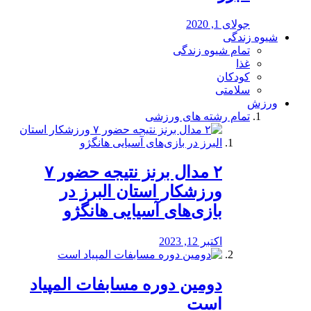
جولای 1, 2020
شیوه زندگی
تمام شیوه زندگی
غذا
کودکان
سلامتی
ورزش
تمام رشته های ورزشی
۲ مدال برنز نتیجه حضور ۷
ورزشکار استان البرز در
بازی‌های آسیایی هانگژو
اکتبر 12, 2023
دومین دوره مسابفات المپیاد
است