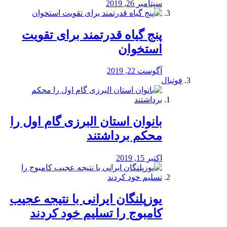
سپتامبر 26, 2019
پنج گیاه قدرتمند برای تقویت
استخوان
آگوست 22, 2019
فوتبال
بانوان استان البرزی گام اول را
محكم برداشتند
اکتبر 15, 2019
یوزپلنگان ایرانی با نتیجه عجیب
کامبوج را تسلیم خود کردند