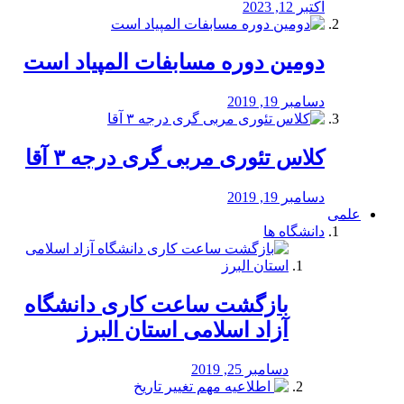
اکتبر 12, 2023
دومین دوره مسابفات المپیاد است
دسامبر 19, 2019
کلاس تئوری مربی گری درجه ۳ آقا
دسامبر 19, 2019
علمی
دانشگاه ها
بازگشت ساعت کاری دانشگاه
آزاد اسلامی استان البرز
دسامبر 25, 2019