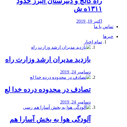
راه كالج و دبيرستان البرز حدود
۱۳۱۱ه ش
اکتبر 19, 2019
تماس با ما
خبرها
تمام اخبار
بازدید مدیران ارشد وزارت راه
دسامبر 24, 2019
تصادف در محدوده درده خدا لع
دسامبر 24, 2019
آلودگی هوا به بخش آسارا هم