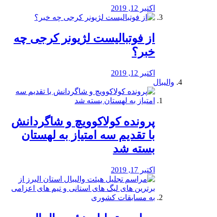
اکتبر 12, 2019
از فوتبالیست لژیونر کرجی چه
خبر؟
اکتبر 12, 2019
والیبال
پرونده کولاکوویچ و شاگردانش
با تقدیم سه امتیاز به لهستان
بسته شد
اکتبر 17, 2019