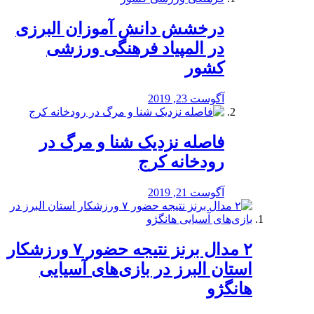
درخشش دانش آموزان البرزی
در المپیاد فرهنگی ورزشی
کشور
آگوست 23, 2019
️فاصله نزدیک شنا و مرگ در
رودخانه کرج
آگوست 21, 2019
۲ مدال برنز نتیجه حضور ۷ ورزشکار
استان البرز در بازی‌های آسیایی
هانگژو