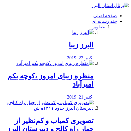
فصد
خون
صفحه اصلی
شرق
چند رسانه ای
تهران
تصاویر
خشکشویی
تصفیه
آب
البرز زیبا
طراحی
سایت
و
اکتبر 22, 2019
سئو
vip
منظره‌‌ زیبای امروز ،کوچه یکم
امیرآباد
اکتبر 21, 2019
️تصویری کمیاب و کم‌نظیر از
چهار راه كالج و دبيرستان البرز