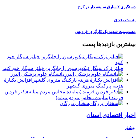
دستگیری ۲ سارق سابقه دار در کرج
پست بعدی
مصدومیت شدید یک کارگر در فردیس
بیشترین بازدیدها پست
فیلتر ترک سیگار نیکوپرسین را جایگزین فیلتر سیگار خود کنید
دانشگاه علوم پزشکی البرز
افزایش یکبارۀ
هزینه پارکینگ متروی گلشهر
دكتر فردين
فرمند (نماينده مجلس مردم میانه)
سخنان بزرگان
اخبار اقتصادی استان
بیشتر