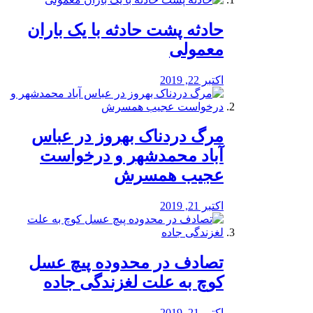
️حادثه پشت حادثه با یک باران
معمولی
اکتبر 22, 2019
مرگ دردناک بهروز در عباس
آباد محمدشهر و درخواست
عجیب همسرش
اکتبر 21, 2019
تصادف در محدوده پیچ عسل
کوچ به علت لغزندگی جاده
اکتبر 21, 2019