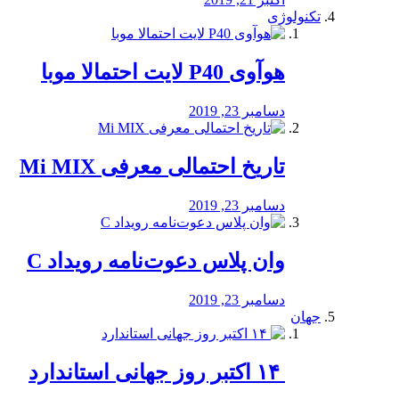
تکنولوژی
هوآوی P40 لایت احتمالا موبا
دسامبر 23, 2019
تاریخ احتمالی معرفی Mi MIX
دسامبر 23, 2019
وان پلاس دعوت‌نامه رویداد C
دسامبر 23, 2019
جهان
‏ ۱۴ اکتبر روز جهانی استاندارد