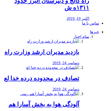
راه كالج و دبيرستان البرز حدود
۱۳۱۱ه ش
اکتبر 19, 2019
تماس با ما
خبرها
تمام اخبار
بازدید مدیران ارشد وزارت راه
دسامبر 24, 2019
تصادف در محدوده درده خدا لع
دسامبر 24, 2019
آلودگی هوا به بخش آسارا هم