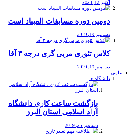
اکتبر 12, 2023
دومین دوره مسابفات المپیاد است
دسامبر 19, 2019
کلاس تئوری مربی گری درجه ۳ آقا
دسامبر 19, 2019
علمی
دانشگاه ها
بازگشت ساعت کاری دانشگاه
آزاد اسلامی استان البرز
دسامبر 25, 2019