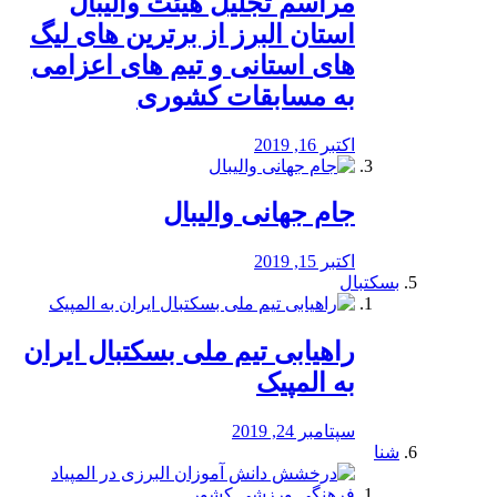
مراسم تجلیل هیئت والیبال
استان البرز از برترین های لیگ
های استانی و تیم های اعزامی
به مسابقات کشوری
اکتبر 16, 2019
جام جهانی والیبال
اکتبر 15, 2019
بسکتبال
راهیابی تیم ملی بسکتبال ایران
به المپیک
سپتامبر 24, 2019
شنا