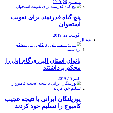
سپتامبر 26, 2019
پنج گیاه قدرتمند برای تقویت
استخوان
آگوست 22, 2019
فوتبال
بانوان استان البرزی گام اول را
محكم برداشتند
اکتبر 15, 2019
یوزپلنگان ایرانی با نتیجه عجیب
کامبوج را تسلیم خود کردند