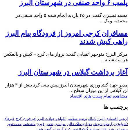
پلمب ۶ واحد صنفی در شهرستان البرز
محمد نصیری گفت: در ۴۵ بازدید انجام شده ۵ واحد صنفی در
محمدیه و یک…
مسافران کرجی امروز از فرودگاه پیام البرز
راهی کیش شدند
مرکز البرز؛ منوچهر اتقیایی گفت: پرواز های کرج – کیش و بالعکس
هر سه شنبه…
آغاز برداشت گیلاس در شهرستان البرز
مدیر جهاد کشاورزی شهرستان البرز پیش بینی کرد بیش از ۳ هزار
تن گیلاس از این میزان سطح…
مشاهده تمام پست های اقتصاد
برچسب ها
اربعین
اقتصادی
البرز
تابناك
توصیه-سلامتی
تکواندو
حوادث-البرز
خبرفوری-کرج
خبرهای
تکنولوڑی را بخوانید و ش
دهیاری ملک فالیز
سیاسی
صحن
فوری
ماهدشت
محمدشهر
پیام-شهروندی
کانال-پیشاهنگیکمالشهر
کرج
گرمدره
گوهردشت