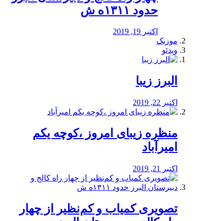
حدود ۱۳۱۱ه ش
اکتبر 19, 2019
موزیک
ویدئو
البرز زیبا
اکتبر 22, 2019
منظره‌‌ زیبای امروز ،کوچه یکم
امیرآباد
اکتبر 21, 2019
️تصویری کمیاب و کم‌نظیر از چهار