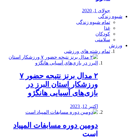
جولای 1, 2020
شیوه زندگی
تمام شیوه زندگی
غذا
کودکان
سلامتی
ورزش
تمام رشته های ورزشی
۲ مدال برنز نتیجه حضور ۷
ورزشکار استان البرز در
بازی‌های آسیایی هانگژو
اکتبر 12, 2023
دومین دوره مسابفات المپیاد
است