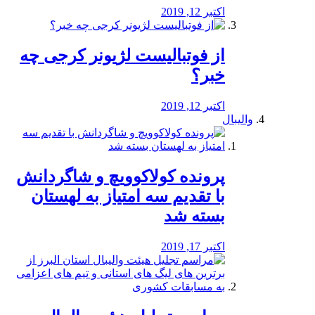
اکتبر 12, 2019
از فوتبالیست لژیونر کرجی چه
خبر؟
اکتبر 12, 2019
والیبال
پرونده کولاکوویچ و شاگردانش
با تقدیم سه امتیاز به لهستان
بسته شد
اکتبر 17, 2019