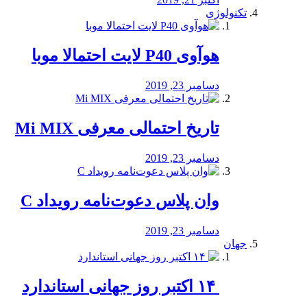
تکنولوژی
هوآوی P40 لایت احتمالا موبا
دسامبر 23, 2019
تاریخ احتمالی معرفی Mi MIX
دسامبر 23, 2019
وان پلاس دعوت‌نامه رویداد C
دسامبر 23, 2019
جهان
‏ ۱۴ اکتبر روز جهانی استاندارد