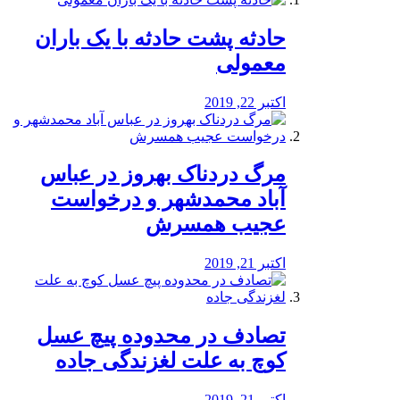
️حادثه پشت حادثه با یک باران
معمولی
اکتبر 22, 2019
مرگ دردناک بهروز در عباس
آباد محمدشهر و درخواست
عجیب همسرش
اکتبر 21, 2019
تصادف در محدوده پیچ عسل
کوچ به علت لغزندگی جاده
اکتبر 21, 2019