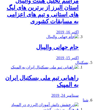
مراسم تجلیل هیئت والیبال
استان البرز از برترین های لیگ
های استانی و تیم های اعزامی
به مسابقات کشوری
اکتبر 16, 2019
جام جهانی والیبال
اکتبر 15, 2019
بسکتبال
راهیابی تیم ملی بسکتبال ایران
به المپیک
سپتامبر 24, 2019
شنا