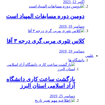
اکتبر 12, 2023
دومین دوره مسابفات المپیاد است
دسامبر 19, 2019
کلاس تئوری مربی گری درجه ۳ آقا
دسامبر 19, 2019
علمی
دانشگاه ها
بازگشت ساعت کاری دانشگاه
آزاد اسلامی استان البرز
دسامبر 25, 2019