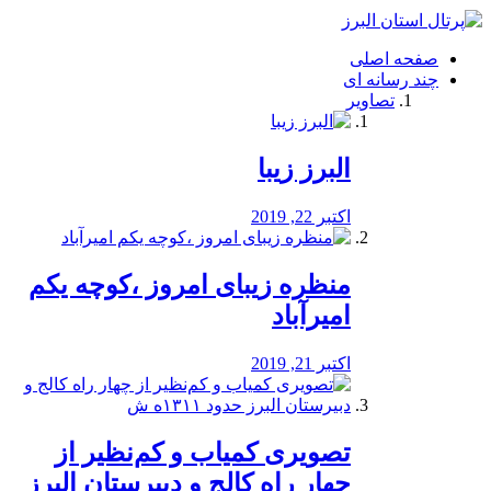
فصد
خون
صفحه اصلی
شرق
چند رسانه ای
تهران
تصاویر
خشکشویی
تصفیه
آب
البرز زیبا
طراحی
سایت
و
اکتبر 22, 2019
سئو
vip
منظره‌‌ زیبای امروز ،کوچه یکم
امیرآباد
اکتبر 21, 2019
️تصویری کمیاب و کم‌نظیر از
چهار راه كالج و دبيرستان البرز