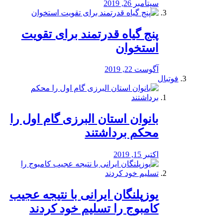
سپتامبر 26, 2019
پنج گیاه قدرتمند برای تقویت
استخوان
آگوست 22, 2019
فوتبال
بانوان استان البرزی گام اول را
محكم برداشتند
اکتبر 15, 2019
یوزپلنگان ایرانی با نتیجه عجیب
کامبوج را تسلیم خود کردند