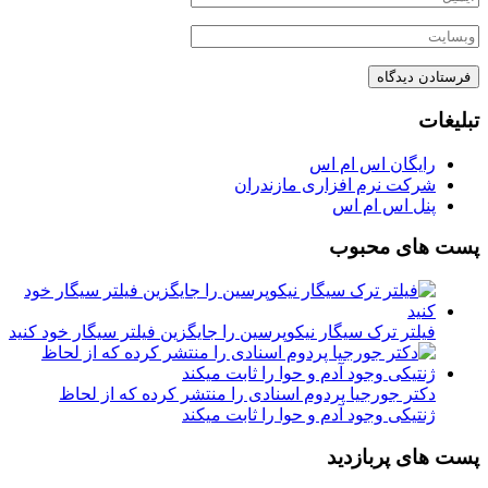
تبلیغات
رایگان اس ام اس
شرکت نرم افزاری مازندران
پنل اس ام اس
پست های محبوب
فیلتر ترک سیگار نیکوپرسین را جایگزین فیلتر سیگار خود کنید
دکتر جورجیا پردوم اسنادی را منتشر کرده که از لحاظ
ژنتیکی وجود آدم و حوا را ثابت میکند
پست های پربازدید