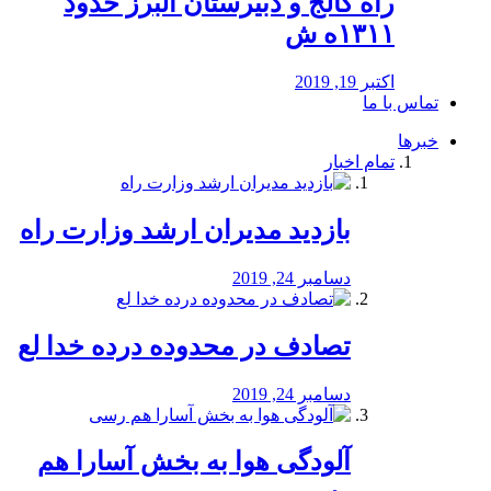
راه كالج و دبيرستان البرز حدود
۱۳۱۱ه ش
اکتبر 19, 2019
تماس با ما
خبرها
تمام اخبار
بازدید مدیران ارشد وزارت راه
دسامبر 24, 2019
تصادف در محدوده درده خدا لع
دسامبر 24, 2019
آلودگی هوا به بخش آسارا هم