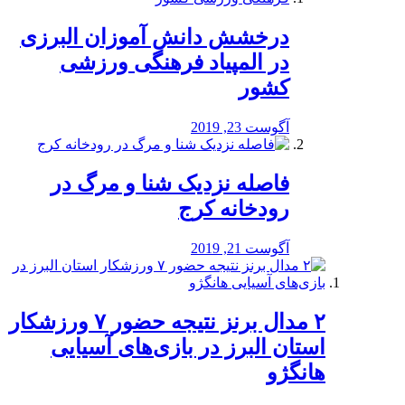
درخشش دانش آموزان البرزی
در المپیاد فرهنگی ورزشی
کشور
آگوست 23, 2019
️فاصله نزدیک شنا و مرگ در
رودخانه کرج
آگوست 21, 2019
۲ مدال برنز نتیجه حضور ۷ ورزشکار
استان البرز در بازی‌های آسیایی
هانگژو