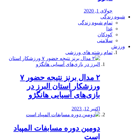
جولای 1, 2020
شیوه زندگی
تمام شیوه زندگی
غذا
کودکان
سلامتی
ورزش
تمام رشته های ورزشی
۲ مدال برنز نتیجه حضور ۷
ورزشکار استان البرز در
بازی‌های آسیایی هانگژو
اکتبر 12, 2023
دومین دوره مسابفات المپیاد
است