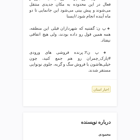
ی
فعال در این محدوده به مکان جدیدی منتقل
ت
می‌شوند و پیش بینی می‌شود این جانمایی تا دو
ص
ماه آینده انجام شود./ایسنا
ف
🔸پ ن: گفتنیه که شهرداران قبلی این منطقه،
ی
همه همین قول رو داده بودند، ولی هیچ اتفاقی
ه
نیفتاد.
آ
ب
🔸پ ن۲: پرنده فروشی های ورودی
ط
#پارک_چمران رو هم جمع کنید، چون
ر
خیلی‌هاشون با فروش سگ و گربه، جلوی نونوایی
مستقر شدند.
ا
ح
ی
اخبار استان
س
ا
ی
ت
و
درباره نویسنده
س
ئ
محمودی
و