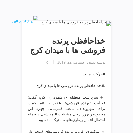
ف
ص
د
خ
و
ن
خداحافظی پرنده
ش
فروشی ها با میدان کرج
ر
ق
نوشته شده در
سپتامبر 22, 2019
ت
0
ه
#حرکت_مثبت
ر
ا
🔺خداحافظی پرنده فروشی ها با میدان کرج
ن
خ
🔹سرپرست منطقه ۱۰ شهرداری کرج گفت:
ش
فعالیت #پرنده_فروشی‌ها علاوه بر #مزاحمت
ک
برای شهروندان، باعث #نازیبایی چهره این
محدوده و بروز برخی مشکلات #بهداشتی از جمله
ش
احتمال انتقال بیماری‌های مشترک شده بود.
و
ی
🔹اسکندری افزود: پرنده فروشی‌های #مجوزدار