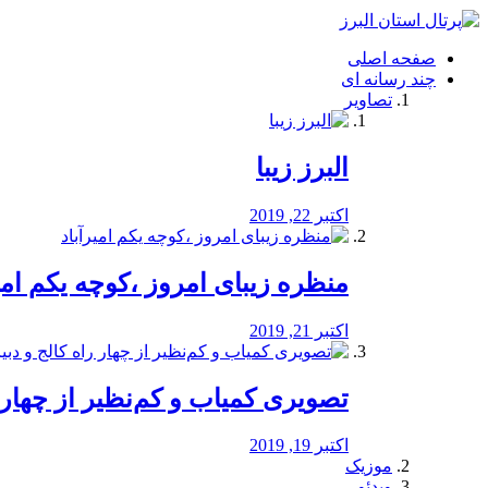
فصد
خون
صفحه اصلی
شرق
چند رسانه ای
تهران
تصاویر
خشکشویی
تصفیه
آب
البرز زیبا
طراحی
سایت
و
اکتبر 22, 2019
سئو
vip
منظره‌‌ زیبای امروز ،کوچه یکم امی
اکتبر 21, 2019
️تصویری کمیاب و کم‌نظیر از چهار راه 
اکتبر 19, 2019
موزیک
ویدئو