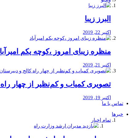
البرز زیبا
اکتبر 22, 2019
منظره‌‌ زیبای امروز ،کوچه یکم امیرآبا
اکتبر 21, 2019
️تصویری کمیاب و کم‌نظیر از چهار راه كالج
اکتبر 19, 2019
تماس با ما
خبرها
تمام اخبار