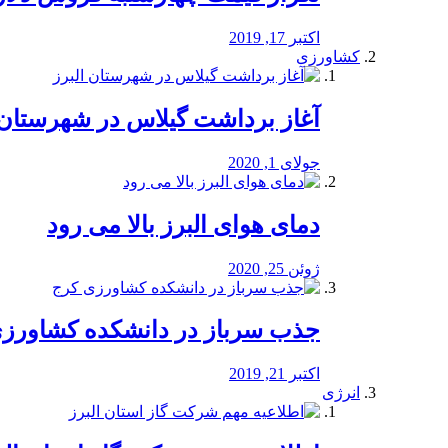
اکتبر 17, 2019
کشاورزی
آغاز برداشت گیلاس در شهرستان 
جولای 1, 2020
دمای هوای البرز بالا می رود
ژوئن 25, 2020
جذب سرباز در دانشکده کشاورز
اکتبر 21, 2019
انرژی