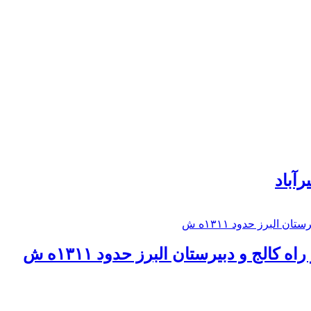
رآباد
كالج و دبيرستان البرز حدود ۱۳۱۱ه ش