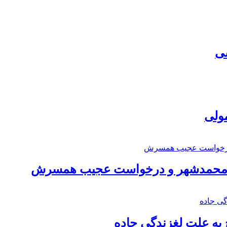
سی
مولی
اد محمدشهر و درخواست عجیب همسرش
به علت لغزندگی جاده