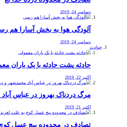
دسامبر 24, 2019
آلودگی هوا به بخش آسارا هم ر
دسامبر 24, 2019
حوادث
️حادثه پشت حادثه با یک باران مع
اکتبر 22, 2019
مرگ دردناک بهروز در عباس آب
اکتبر 21, 2019
تصادف در محدوده پیچ عسل کوچ 