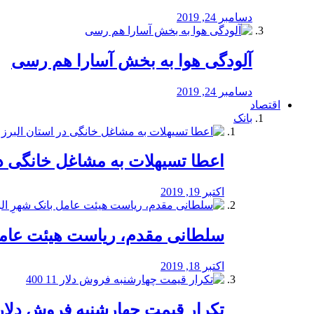
دسامبر 24, 2019
آلودگی هوا به بخش آسارا هم رسی
دسامبر 24, 2019
اقتصاد
بانک
️اعطا تسیهلات به مشاغل خانگی در
اکتبر 19, 2019
سلطانی مقدم، ریاست هیئت عامل 
اکتبر 18, 2019
تکرار قیمت چهارشنبه فروش دلار 11 00