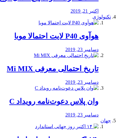
اکتبر 21, 2019
تکنولوژی
هوآوی P40 لایت احتمالا موبا
دسامبر 23, 2019
تاریخ احتمالی معرفی Mi MIX
دسامبر 23, 2019
وان پلاس دعوت‌نامه رویداد C
دسامبر 23, 2019
جهان