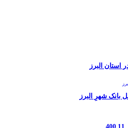
 استان البرز
بانک شهرِ البرز
4