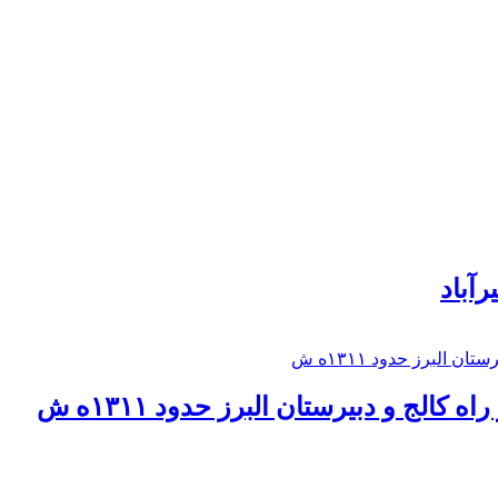
رآباد
كالج و دبيرستان البرز حدود ۱۳۱۱ه ش