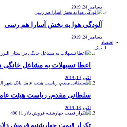
دسامبر 24, 2019
آلودگی هوا به بخش آسارا هم رسی
دسامبر 24, 2019
اقتصاد
بانک
️اعطا تسیهلات به مشاغل خانگی در
اکتبر 19, 2019
سلطانی مقدم، ریاست هیئت عامل 
اکتبر 18, 2019
تکرار قیمت چهارشنبه فروش دلار 11 00