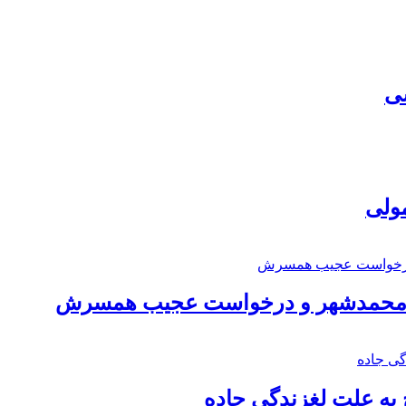
سی
مولی
اد محمدشهر و درخواست عجیب همسرش
به علت لغزندگی جاده