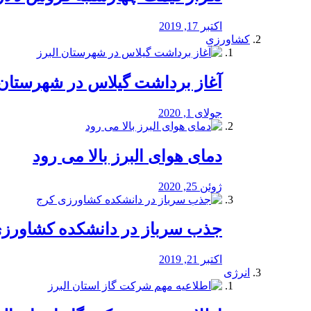
اکتبر 17, 2019
کشاورزی
آغاز برداشت گیلاس در شهرستان 
جولای 1, 2020
دمای هوای البرز بالا می رود
ژوئن 25, 2020
جذب سرباز در دانشکده کشاورز
اکتبر 21, 2019
انرژی