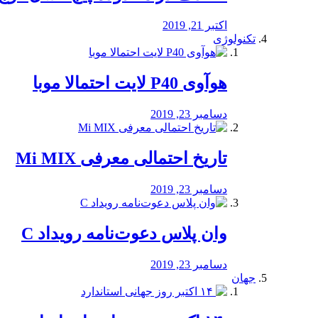
اکتبر 21, 2019
تکنولوژی
هوآوی P40 لایت احتمالا موبا
دسامبر 23, 2019
تاریخ احتمالی معرفی Mi MIX
دسامبر 23, 2019
وان پلاس دعوت‌نامه رویداد C
دسامبر 23, 2019
جهان