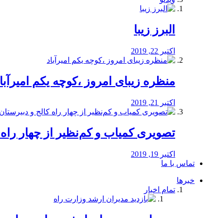
البرز زیبا
اکتبر 22, 2019
منظره‌‌ زیبای امروز ،کوچه یکم امیرآبا
اکتبر 21, 2019
️تصویری کمیاب و کم‌نظیر از چهار راه كالج
اکتبر 19, 2019
تماس با ما
خبرها
تمام اخبار