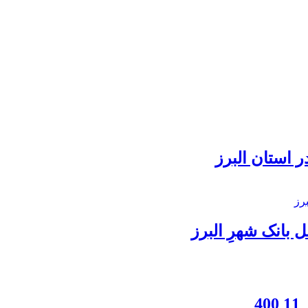
 استان البرز
بانک شهرِ البرز
4