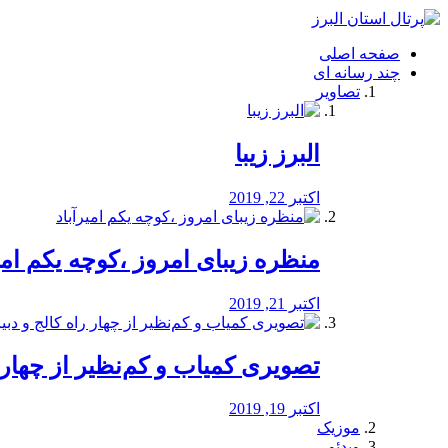
فصد
خون
صفحه اصلی
شرق
چند رسانه ای
تهران
تصاویر
خشکشویی
تصفیه
آب
البرز زیبا
طراحی
سایت
و
اکتبر 22, 2019
سئو
vip
منظره‌‌ زیبای امروز ،کوچه یکم امی
اکتبر 21, 2019
️تصویری کمیاب و کم‌نظیر از چهار راه 
اکتبر 19, 2019
موزیک
ویدئو