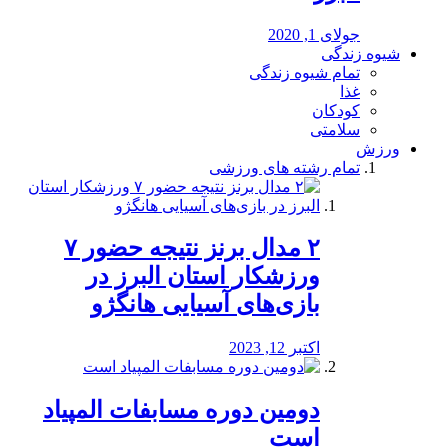
جولای 1, 2020
شیوه زندگی
تمام شیوه زندگی
غذا
کودکان
سلامتی
ورزش
تمام رشته های ورزشی
۲ مدال برنز نتیجه حضور ۷
ورزشکار استان البرز در
بازی‌های آسیایی هانگژو
اکتبر 12, 2023
دومین دوره مسابفات المپیاد
است