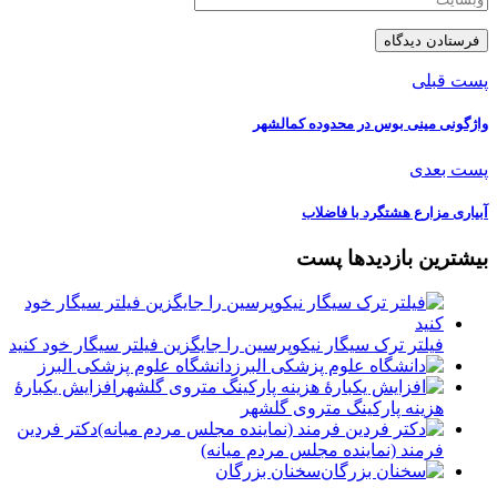
پست قبلی
واژگونی مینی بوس در محدوده کمالشهر
پست بعدی
آبیاری مزارع هشتگرد با فاضلاب
بیشترین بازدیدها پست
فیلتر ترک سیگار نیکوپرسین را جایگزین فیلتر سیگار خود کنید
دانشگاه علوم پزشکی البرز
افزایش یکبارۀ
هزینه پارکینگ متروی گلشهر
دكتر فردين
فرمند (نماينده مجلس مردم میانه)
سخنان بزرگان