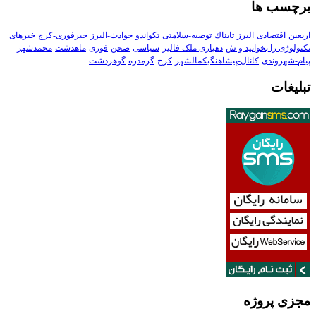
برچسب ها
اربعین
اقتصادی
البرز
تابناك
توصیه-سلامتی
تکواندو
حوادث-البرز
خبرفوری-کرج
خبرهای
تکنولوڑی را بخوانید و ش
دهیاری ملک فالیز
سیاسی
صحن
فوری
ماهدشت
محمدشهر
پیام-شهروندی
کانال-پیشاهنگیکمالشهر
کرج
گرمدره
گوهردشت
تبلیغات
مجزی پروژه