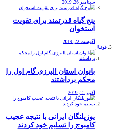
سپتامبر 26, 2019
پنج گیاه قدرتمند برای تقویت
استخوان
آگوست 22, 2019
فوتبال
بانوان استان البرزی گام اول را
محكم برداشتند
اکتبر 15, 2019
یوزپلنگان ایرانی با نتیجه عجیب
کامبوج را تسلیم خود کردند