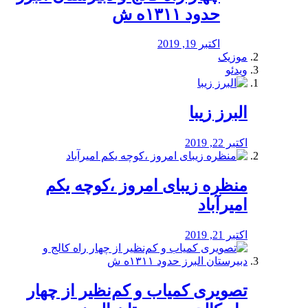
حدود ۱۳۱۱ه ش
اکتبر 19, 2019
موزیک
ویدئو
البرز زیبا
اکتبر 22, 2019
منظره‌‌ زیبای امروز ،کوچه یکم
امیرآباد
اکتبر 21, 2019
️تصویری کمیاب و کم‌نظیر از چهار