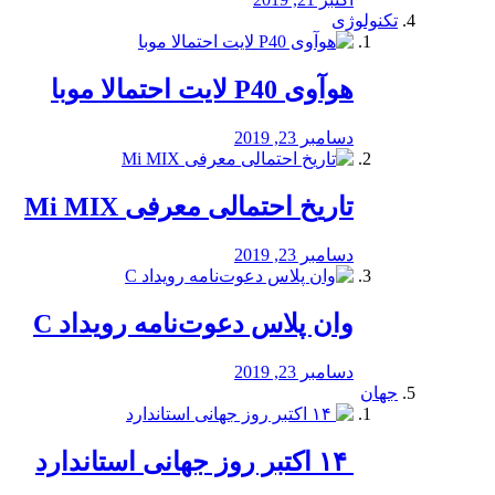
تکنولوژی
هوآوی P40 لایت احتمالا موبا
دسامبر 23, 2019
تاریخ احتمالی معرفی Mi MIX
دسامبر 23, 2019
وان پلاس دعوت‌نامه رویداد C
دسامبر 23, 2019
جهان
‏ ۱۴ اکتبر روز جهانی استاندارد