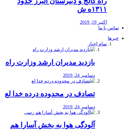
راه كالج و دبيرستان البرز حدود
۱۳۱۱ه ش
اکتبر 19, 2019
تماس با ما
خبرها
تمام اخبار
بازدید مدیران ارشد وزارت راه
دسامبر 24, 2019
تصادف در محدوده درده خدا لع
دسامبر 24, 2019
آلودگی هوا به بخش آسارا هم