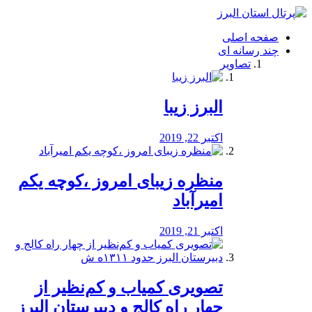
فصد
خون
صفحه اصلی
شرق
چند رسانه ای
تهران
تصاویر
خشکشویی
تصفیه
آب
البرز زیبا
طراحی
سایت
و
اکتبر 22, 2019
سئو
vip
منظره‌‌ زیبای امروز ،کوچه یکم
امیرآباد
اکتبر 21, 2019
️تصویری کمیاب و کم‌نظیر از
چهار راه كالج و دبيرستان البرز