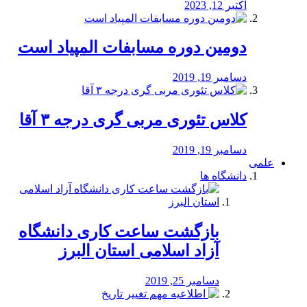
اکتبر 12, 2023
دومین دوره مسابفات المپیاد است
دسامبر 19, 2019
کلاس تئوری مربی گری درجه ۳ آقا
دسامبر 19, 2019
علمی
دانشگاه ها
بازگشت ساعت کاری دانشگاه
آزاد اسلامی استان البرز
دسامبر 25, 2019