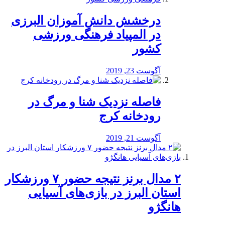
درخشش دانش آموزان البرزی
در المپیاد فرهنگی ورزشی
کشور
آگوست 23, 2019
️فاصله نزدیک شنا و مرگ در
رودخانه کرج
آگوست 21, 2019
۲ مدال برنز نتیجه حضور ۷ ورزشکار
استان البرز در بازی‌های آسیایی
هانگژو