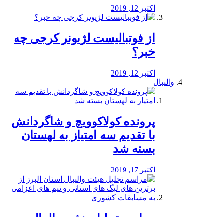
اکتبر 12, 2019
از فوتبالیست لژیونر کرجی چه
خبر؟
اکتبر 12, 2019
والیبال
پرونده کولاکوویچ و شاگردانش
با تقدیم سه امتیاز به لهستان
بسته شد
اکتبر 17, 2019