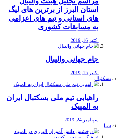
مراسم تجلیل هیئت والیبال
استان البرز از برترین های لیگ
های استانی و تیم های اعزامی
به مسابقات کشوری
اکتبر 16, 2019
جام جهانی والیبال
اکتبر 15, 2019
بسکتبال
راهیابی تیم ملی بسکتبال ایران
به المپیک
سپتامبر 24, 2019
شنا