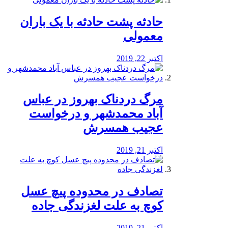
️حادثه پشت حادثه با یک باران
معمولی
اکتبر 22, 2019
مرگ دردناک بهروز در عباس
آباد محمدشهر و درخواست
عجیب همسرش
اکتبر 21, 2019
تصادف در محدوده پیچ عسل
کوچ به علت لغزندگی جاده
اکتبر 21, 2019