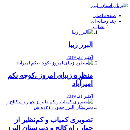
فصد
خون
صفحه اصلی
شرق
چند رسانه ای
تهران
تصاویر
خشکشویی
تصفیه
آب
البرز زیبا
طراحی
سایت
و
اکتبر 22, 2019
سئو
vip
منظره‌‌ زیبای امروز ،کوچه یکم
امیرآباد
اکتبر 21, 2019
️تصویری کمیاب و کم‌نظیر از
چهار راه كالج و دبيرستان البرز