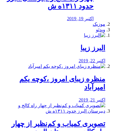
حدود ۱۳۱۱ه ش
اکتبر 19, 2019
موزیک
ویدئو
البرز زیبا
اکتبر 22, 2019
منظره‌‌ زیبای امروز ،کوچه یکم
امیرآباد
اکتبر 21, 2019
️تصویری کمیاب و کم‌نظیر از چهار