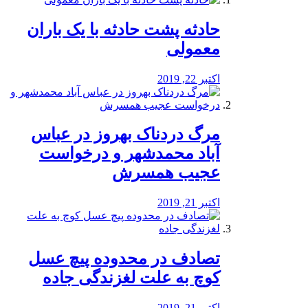
️حادثه پشت حادثه با یک باران
معمولی
اکتبر 22, 2019
مرگ دردناک بهروز در عباس
آباد محمدشهر و درخواست
عجیب همسرش
اکتبر 21, 2019
تصادف در محدوده پیچ عسل
کوچ به علت لغزندگی جاده
اکتبر 21, 2019