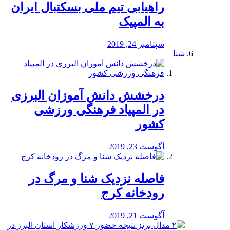
راهیابی تیم ملی بسکتبال ایران
به المپیک
سپتامبر 24, 2019
شنا
درخشش دانش آموزان البرزی
در المپیاد فرهنگی ورزشی
کشور
آگوست 23, 2019
️فاصله نزدیک شنا و مرگ در
رودخانه کرج
آگوست 21, 2019