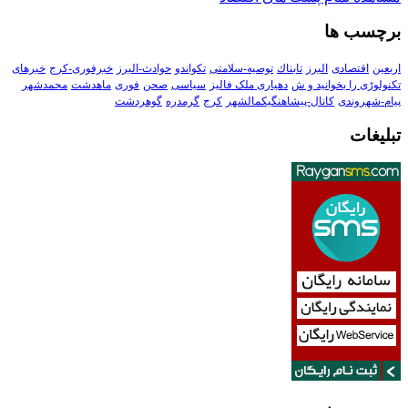
برچسب ها
اربعین
اقتصادی
البرز
تابناك
توصیه-سلامتی
تکواندو
حوادث-البرز
خبرفوری-کرج
خبرهای
تکنولوڑی را بخوانید و ش
دهیاری ملک فالیز
سیاسی
صحن
فوری
ماهدشت
محمدشهر
پیام-شهروندی
کانال-پیشاهنگیکمالشهر
کرج
گرمدره
گوهردشت
تبلیغات