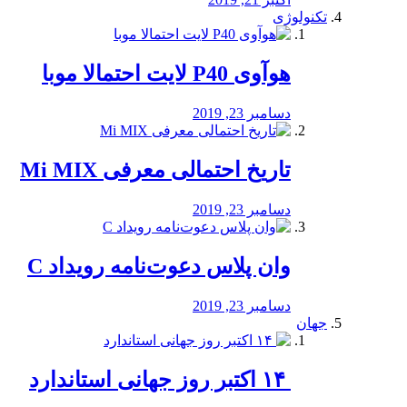
تکنولوژی
هوآوی P40 لایت احتمالا موبا
دسامبر 23, 2019
تاریخ احتمالی معرفی Mi MIX
دسامبر 23, 2019
وان پلاس دعوت‌نامه رویداد C
دسامبر 23, 2019
جهان
‏ ۱۴ اکتبر روز جهانی استاندارد