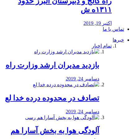
راه كالج و دبيرستان البرز حدود
۱۳۱۱ه ش
اکتبر 19, 2019
تماس با ما
خبرها
تمام اخبار
بازدید مدیران ارشد وزارت راه
دسامبر 24, 2019
تصادف در محدوده درده خدا لع
دسامبر 24, 2019
آلودگی هوا به بخش آسارا هم