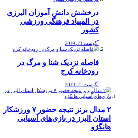
درخشش دانش آموزان البرزی
در المپیاد فرهنگی ورزشی
کشور
آگوست 23, 2019
️فاصله نزدیک شنا و مرگ در
رودخانه کرج
آگوست 21, 2019
۲ مدال برنز نتیجه حضور ۷ ورزشکار
استان البرز در بازی‌های آسیایی
هانگژو