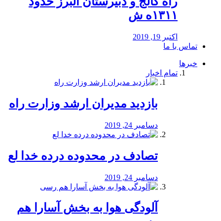
راه كالج و دبيرستان البرز حدود
۱۳۱۱ه ش
اکتبر 19, 2019
تماس با ما
خبرها
تمام اخبار
بازدید مدیران ارشد وزارت راه
دسامبر 24, 2019
تصادف در محدوده درده خدا لع
دسامبر 24, 2019
آلودگی هوا به بخش آسارا هم