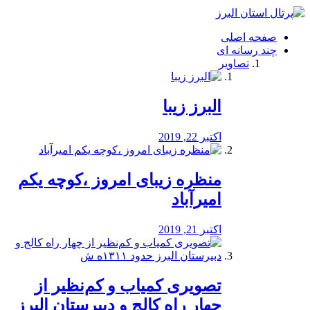
فصد
خون
صفحه اصلی
شرق
چند رسانه ای
تهران
تصاویر
خشکشویی
تصفیه
آب
البرز زیبا
طراحی
سایت
و
اکتبر 22, 2019
سئو
vip
منظره‌‌ زیبای امروز ،کوچه یکم
امیرآباد
اکتبر 21, 2019
️تصویری کمیاب و کم‌نظیر از
چهار راه كالج و دبيرستان البرز