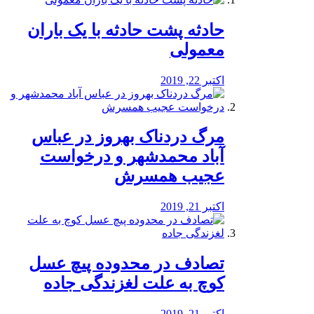
️حادثه پشت حادثه با یک باران
معمولی
اکتبر 22, 2019
مرگ دردناک بهروز در عباس
آباد محمدشهر و درخواست
عجیب همسرش
اکتبر 21, 2019
تصادف در محدوده پیچ عسل
کوچ به علت لغزندگی جاده
اکتبر 21, 2019