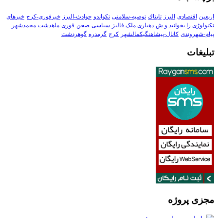
اربعین
اقتصادی
البرز
تابناك
توصیه-سلامتی
تکواندو
حوادث-البرز
خبرفوری-کرج
خبرهای
تکنولوڑی را بخوانید و ش
دهیاری ملک فالیز
سیاسی
صحن
فوری
ماهدشت
محمدشهر
پیام-شهروندی
کانال-پیشاهنگیکمالشهر
کرج
گرمدره
گوهردشت
تبلیغات
مجزی پروژه