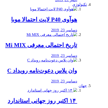
تکنولوژی
هوآوی P40 لایت احتمالا موبا
دسامبر 23, 2019
تاریخ احتمالی معرفی Mi MIX
دسامبر 23, 2019
وان پلاس دعوت‌نامه رویداد C
دسامبر 23, 2019
جهان
‏ ۱۴ اکتبر روز جهانی استاندارد