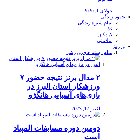
جولای 1, 2020
شیوه زندگی
تمام شیوه زندگی
غذا
کودکان
سلامتی
ورزش
تمام رشته های ورزشی
۲ مدال برنز نتیجه حضور ۷
ورزشکار استان البرز در
بازی‌های آسیایی هانگژو
اکتبر 12, 2023
دومین دوره مسابفات المپیاد
است