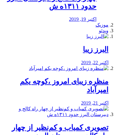
حدود ۱۳۱۱ه ش
اکتبر 19, 2019
موزیک
ویدئو
البرز زیبا
اکتبر 22, 2019
منظره‌‌ زیبای امروز ،کوچه یکم
امیرآباد
اکتبر 21, 2019
️تصویری کمیاب و کم‌نظیر از چهار