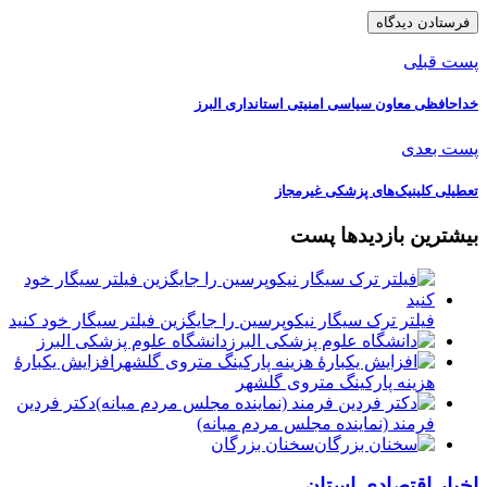
پست قبلی
خداحافظی معاون سیاسی امنیتی استانداری البرز
پست بعدی
تعطیلی کلینیک‌های پزشکی غیرمجاز
بیشترین بازدیدها پست
فیلتر ترک سیگار نیکوپرسین را جایگزین فیلتر سیگار خود کنید
دانشگاه علوم پزشکی البرز
افزایش یکبارۀ
هزینه پارکینگ متروی گلشهر
دكتر فردين
فرمند (نماينده مجلس مردم میانه)
سخنان بزرگان
اخبار اقتصادی استان