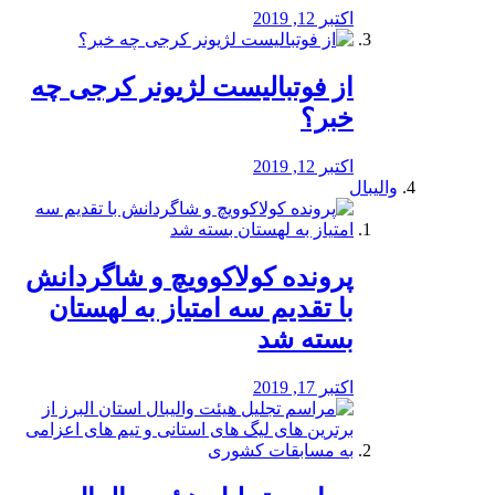
اکتبر 12, 2019
از فوتبالیست لژیونر کرجی چه
خبر؟
اکتبر 12, 2019
والیبال
پرونده کولاکوویچ و شاگردانش
با تقدیم سه امتیاز به لهستان
بسته شد
اکتبر 17, 2019