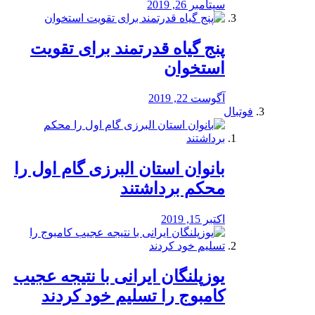
سپتامبر 26, 2019
پنج گیاه قدرتمند برای تقویت
استخوان
آگوست 22, 2019
فوتبال
بانوان استان البرزی گام اول را
محكم برداشتند
اکتبر 15, 2019
یوزپلنگان ایرانی با نتیجه عجیب
کامبوج را تسلیم خود کردند