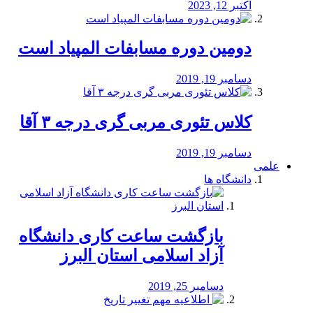
اکتبر 12, 2023
دومین دوره مسابفات المپیاد است
دسامبر 19, 2019
کلاس تئوری مربی گری درجه ۳ آقا
دسامبر 19, 2019
علمی
دانشگاه ها
بازگشت ساعت کاری دانشگاه
آزاد اسلامی استان البرز
دسامبر 25, 2019