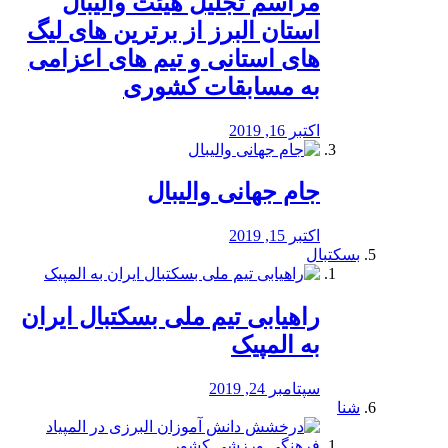
مراسم تجلیل هیئت والیبال
استان البرز از برترین های لیگ
های استانی و تیم های اعزامی
به مسابقات کشوری
اکتبر 16, 2019
جام جهانی والیبال
اکتبر 15, 2019
بسکتبال
راهیابی تیم ملی بسکتبال ایران
به المپیک
سپتامبر 24, 2019
شنا