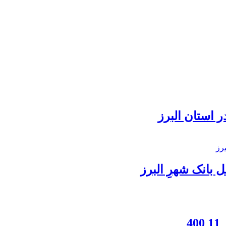
 استان البرز
بانک شهرِ البرز
4