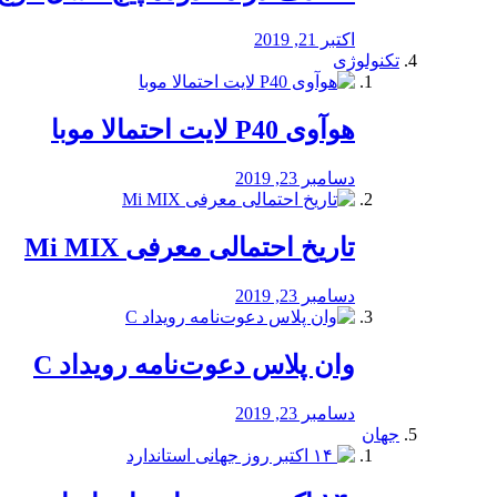
اکتبر 21, 2019
تکنولوژی
هوآوی P40 لایت احتمالا موبا
دسامبر 23, 2019
تاریخ احتمالی معرفی Mi MIX
دسامبر 23, 2019
وان پلاس دعوت‌نامه رویداد C
دسامبر 23, 2019
جهان