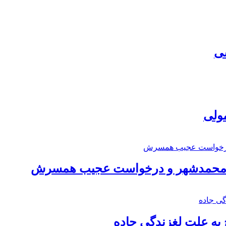
سی
مولی
اد محمدشهر و درخواست عجیب همسرش
به علت لغزندگی جاده