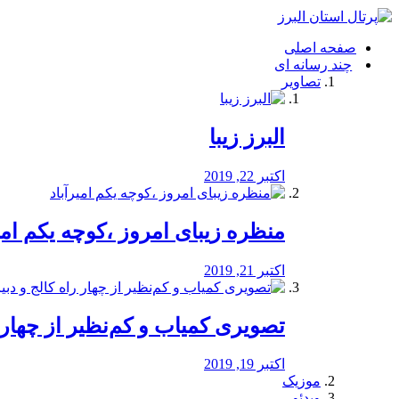
فصد
خون
صفحه اصلی
شرق
چند رسانه ای
تهران
تصاویر
خشکشویی
تصفیه
آب
البرز زیبا
طراحی
سایت
و
اکتبر 22, 2019
سئو
vip
منظره‌‌ زیبای امروز ،کوچه یکم امی
اکتبر 21, 2019
️تصویری کمیاب و کم‌نظیر از چهار راه 
اکتبر 19, 2019
موزیک
ویدئو