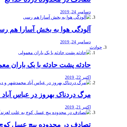
دسامبر 24, 2019
آلودگی هوا به بخش آسارا هم ر
دسامبر 24, 2019
حوادث
️حادثه پشت حادثه با یک باران مع
اکتبر 22, 2019
مرگ دردناک بهروز در عباس آب
اکتبر 21, 2019
تصادف در محدوده پیچ عسل کوچ 