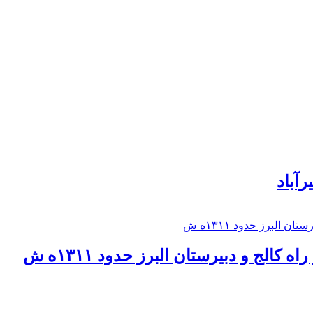
رآباد
كالج و دبيرستان البرز حدود ۱۳۱۱ه ش