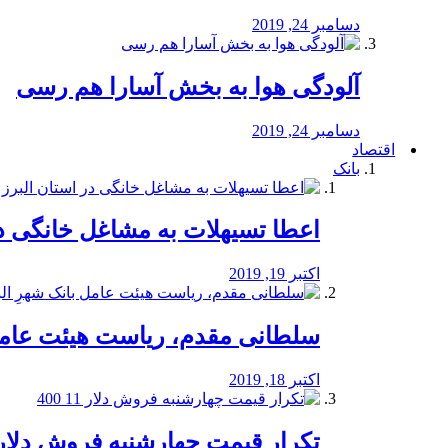
دسامبر 24, 2019
آلودگی هوا به بخش آسارا هم رسی
دسامبر 24, 2019
اقتصاد
بانک
️اعطا تسیهلات به مشاغل خانگی در
اکتبر 19, 2019
سلطانی مقدم، ریاست هیئت عامل 
اکتبر 18, 2019
تکرار قیمت چهارشنبه فروش دلار 11 00