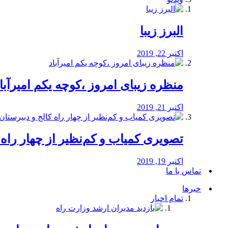
البرز زیبا
اکتبر 22, 2019
منظره‌‌ زیبای امروز ،کوچه یکم امیرآبا
اکتبر 21, 2019
️تصویری کمیاب و کم‌نظیر از چهار راه كالج
اکتبر 19, 2019
تماس با ما
خبرها
تمام اخبار