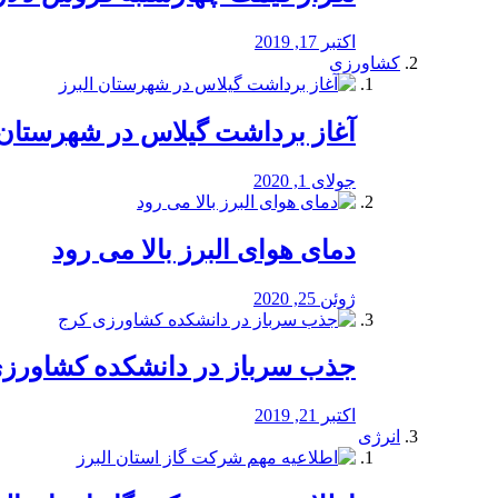
اکتبر 17, 2019
کشاورزی
آغاز برداشت گیلاس در شهرستان 
جولای 1, 2020
دمای هوای البرز بالا می رود
ژوئن 25, 2020
جذب سرباز در دانشکده کشاورز
اکتبر 21, 2019
انرژی