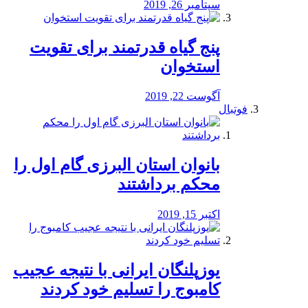
سپتامبر 26, 2019
پنج گیاه قدرتمند برای تقویت
استخوان
آگوست 22, 2019
فوتبال
بانوان استان البرزی گام اول را
محكم برداشتند
اکتبر 15, 2019
یوزپلنگان ایرانی با نتیجه عجیب
کامبوج را تسلیم خود کردند