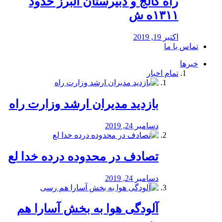
راه كالج و دبيرستان البرز حدود
۱۳۱۱ه ش
اکتبر 19, 2019
تماس با ما
خبرها
تمام اخبار
بازدید مدیران ارشد وزارت راه
دسامبر 24, 2019
تصادف در محدوده درده خدا لع
دسامبر 24, 2019
آلودگی هوا به بخش آسارا هم