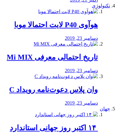
تکنولوژی
هوآوی P40 لایت احتمالا موبا
دسامبر 23, 2019
تاریخ احتمالی معرفی Mi MIX
دسامبر 23, 2019
وان پلاس دعوت‌نامه رویداد C
دسامبر 23, 2019
جهان
‏ ۱۴ اکتبر روز جهانی استاندارد