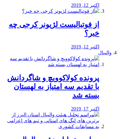
اکتبر 12, 2019
از فوتبالیست لژیونر کرجی چه
خبر؟
اکتبر 12, 2019
والیبال
پرونده کولاکوویچ و شاگردانش
با تقدیم سه امتیاز به لهستان
بسته شد
اکتبر 17, 2019