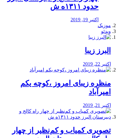
حدود ۱۳۱۱ه ش
اکتبر 19, 2019
موزیک
ویدئو
البرز زیبا
اکتبر 22, 2019
منظره‌‌ زیبای امروز ،کوچه یکم
امیرآباد
اکتبر 21, 2019
️تصویری کمیاب و کم‌نظیر از چهار