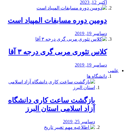
اکتبر 12, 2023
دومین دوره مسابفات المپیاد است
دسامبر 19, 2019
کلاس تئوری مربی گری درجه ۳ آقا
دسامبر 19, 2019
علمی
دانشگاه ها
بازگشت ساعت کاری دانشگاه
آزاد اسلامی استان البرز
دسامبر 25, 2019