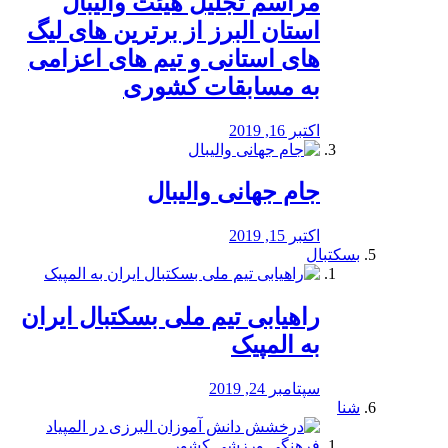
مراسم تجلیل هیئت والیبال
استان البرز از برترین های لیگ
های استانی و تیم های اعزامی
به مسابقات کشوری
اکتبر 16, 2019
جام جهانی والیبال
اکتبر 15, 2019
بسکتبال
راهیابی تیم ملی بسکتبال ایران
به المپیک
سپتامبر 24, 2019
شنا