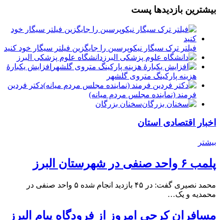
بیشترین بازدیدها پست
فیلتر ترک سیگار نیکوپرسین را جایگزین فیلتر سیگار خود کنید
دانشگاه علوم پزشکی البرز
افزایش یکبارۀ
هزینه پارکینگ متروی گلشهر
دكتر فردين
فرمند (نماينده مجلس مردم میانه)
سخنان بزرگان
اخبار اقتصادی استان
بیشتر
پلمب ۶ واحد صنفی در شهرستان البرز
محمد نصیری گفت: در ۴۵ بازدید انجام شده ۵ واحد صنفی در
محمدیه و یک…
مسافران کرجی امروز از فرودگاه پیام البرز