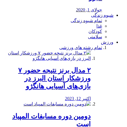
جولای 1, 2020
شیوه زندگی
تمام شیوه زندگی
غذا
کودکان
سلامتی
ورزش
تمام رشته های ورزشی
۲ مدال برنز نتیجه حضور ۷
ورزشکار استان البرز در
بازی‌های آسیایی هانگژو
اکتبر 12, 2023
دومین دوره مسابفات المپیاد
است