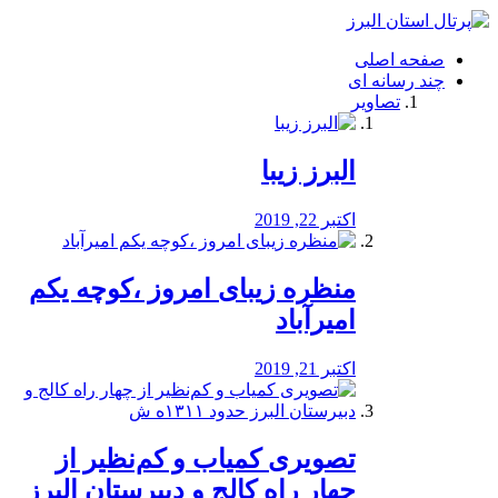
فصد
خون
صفحه اصلی
شرق
چند رسانه ای
تهران
تصاویر
خشکشویی
تصفیه
آب
البرز زیبا
طراحی
سایت
و
اکتبر 22, 2019
سئو
vip
منظره‌‌ زیبای امروز ،کوچه یکم
امیرآباد
اکتبر 21, 2019
️تصویری کمیاب و کم‌نظیر از
چهار راه كالج و دبيرستان البرز