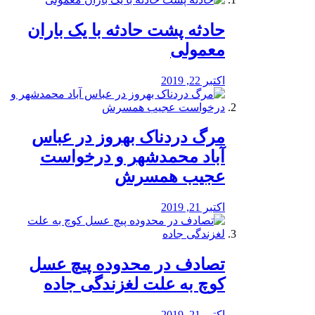
️حادثه پشت حادثه با یک باران
معمولی
اکتبر 22, 2019
مرگ دردناک بهروز در عباس
آباد محمدشهر و درخواست
عجیب همسرش
اکتبر 21, 2019
تصادف در محدوده پیچ عسل
کوچ به علت لغزندگی جاده
اکتبر 21, 2019