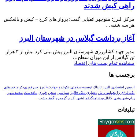
راهی کیش شدند
مرکز البرز؛ منوچهر اتقیایی گفت: پرواز های کرج – کیش و بالعکس
هر سه شنبه…
آغاز برداشت گیلاس در شهرستان البرز
مدیر جهاد کشاورزی شهرستان البرز پیش بینی کرد بیش از ۳ هزار
تن گیلاس از این میزان سطح…
مشاهده تمام پست های اقتصاد
برچسب ها
اربعین
اقتصادی
البرز
تابناك
توصیه-سلامتی
تکواندو
حوادث-البرز
خبرفوری-کرج
خبرهای
تکنولوڑی را بخوانید و ش
دهیاری ملک فالیز
سیاسی
صحن
فوری
ماهدشت
محمدشهر
پیام-شهروندی
کانال-پیشاهنگیکمالشهر
کرج
گرمدره
گوهردشت
تبلیغات