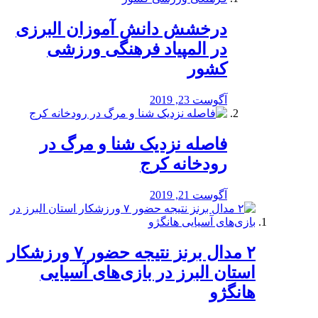
درخشش دانش آموزان البرزی
در المپیاد فرهنگی ورزشی
کشور
آگوست 23, 2019
️فاصله نزدیک شنا و مرگ در
رودخانه کرج
آگوست 21, 2019
۲ مدال برنز نتیجه حضور ۷ ورزشکار
استان البرز در بازی‌های آسیایی
هانگژو