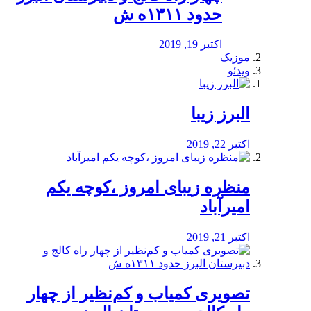
حدود ۱۳۱۱ه ش
اکتبر 19, 2019
موزیک
ویدئو
البرز زیبا
اکتبر 22, 2019
منظره‌‌ زیبای امروز ،کوچه یکم
امیرآباد
اکتبر 21, 2019
️تصویری کمیاب و کم‌نظیر از چهار