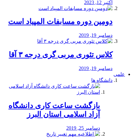
اکتبر 12, 2023
دومین دوره مسابفات المپیاد است
دسامبر 19, 2019
کلاس تئوری مربی گری درجه ۳ آقا
دسامبر 19, 2019
علمی
دانشگاه ها
بازگشت ساعت کاری دانشگاه
آزاد اسلامی استان البرز
دسامبر 25, 2019