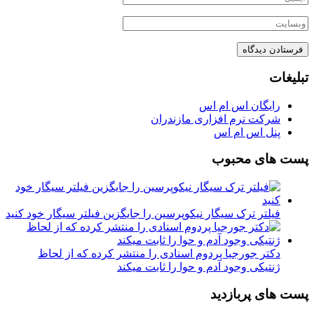
تبلیغات
رایگان اس ام اس
شرکت نرم افزاری مازندران
پنل اس ام اس
پست های محبوب
فیلتر ترک سیگار نیکوپرسین را جایگزین فیلتر سیگار خود کنید
دکتر جورجیا پردوم اسنادی را منتشر کرده که از لحاظ
ژنتیکی وجود آدم و حوا را ثابت میکند
پست های پربازدید