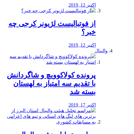
اکتبر 12, 2019
از فوتبالیست لژیونر کرجی چه
خبر؟
اکتبر 12, 2019
والیبال
پرونده کولاکوویچ و شاگردانش
با تقدیم سه امتیاز به لهستان
بسته شد
اکتبر 17, 2019