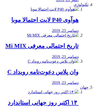
تکنولوژی
هوآوی P40 لایت احتمالا موبا
دسامبر 23, 2019
تاریخ احتمالی معرفی Mi MIX
دسامبر 23, 2019
وان پلاس دعوت‌نامه رویداد C
دسامبر 23, 2019
جهان
‏ ۱۴ اکتبر روز جهانی استاندارد