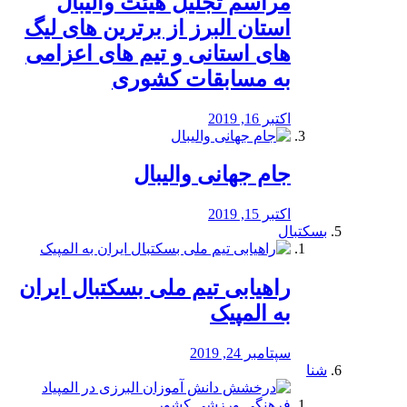
مراسم تجلیل هیئت والیبال
استان البرز از برترین های لیگ
های استانی و تیم های اعزامی
به مسابقات کشوری
اکتبر 16, 2019
جام جهانی والیبال
اکتبر 15, 2019
بسکتبال
راهیابی تیم ملی بسکتبال ایران
به المپیک
سپتامبر 24, 2019
شنا