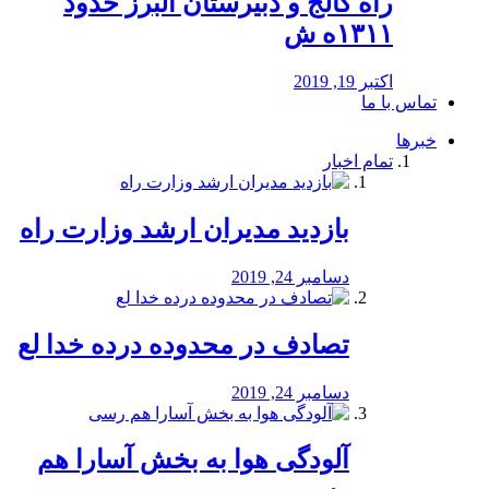
راه كالج و دبيرستان البرز حدود
۱۳۱۱ه ش
اکتبر 19, 2019
تماس با ما
خبرها
تمام اخبار
بازدید مدیران ارشد وزارت راه
دسامبر 24, 2019
تصادف در محدوده درده خدا لع
دسامبر 24, 2019
آلودگی هوا به بخش آسارا هم