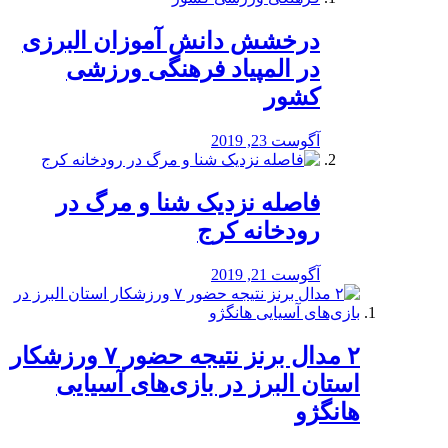
درخشش دانش آموزان البرزی
در المپیاد فرهنگی ورزشی
کشور
آگوست 23, 2019
️فاصله نزدیک شنا و مرگ در
رودخانه کرج
آگوست 21, 2019
۲ مدال برنز نتیجه حضور ۷ ورزشکار
استان البرز در بازی‌های آسیایی
هانگژو