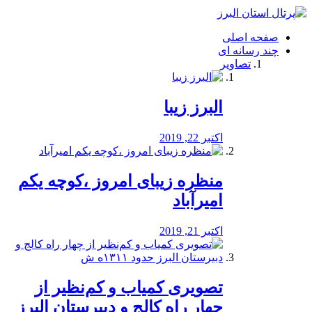
فصد
خون
صفحه اصلی
شرق
چند رسانه ای
تهران
تصاویر
خشکشویی
تصفیه
آب
البرز زیبا
طراحی
سایت
و
اکتبر 22, 2019
سئو
vip
منظره‌‌ زیبای امروز ،کوچه یکم
امیرآباد
اکتبر 21, 2019
️تصویری کمیاب و کم‌نظیر از
چهار راه كالج و دبيرستان البرز