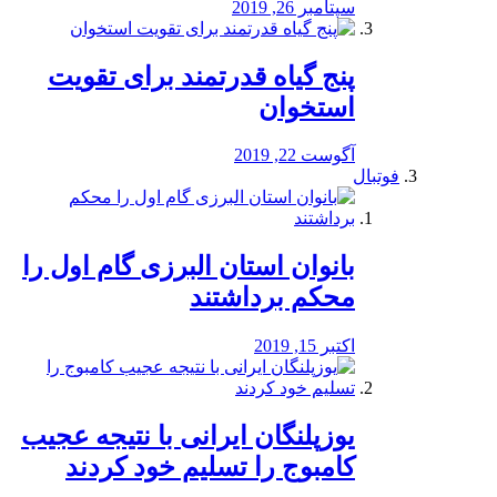
سپتامبر 26, 2019
پنج گیاه قدرتمند برای تقویت
استخوان
آگوست 22, 2019
فوتبال
بانوان استان البرزی گام اول را
محكم برداشتند
اکتبر 15, 2019
یوزپلنگان ایرانی با نتیجه عجیب
کامبوج را تسلیم خود کردند