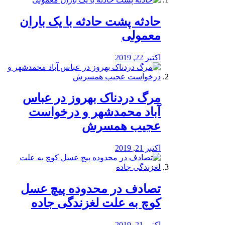
️حادثه پشت حادثه با یک باران
معمولی
اکتبر 22, 2019
مرگ دردناک بهروز در عباس
آباد محمدشهر و درخواست
عجیب همسرش
اکتبر 21, 2019
تصادف در محدوده پیچ عسل
کوچ به علت لغزندگی جاده
اکتبر 21, 2019