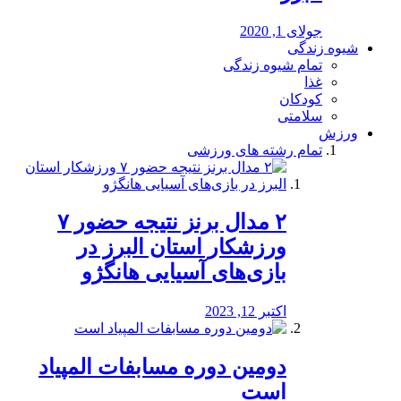
جولای 1, 2020
شیوه زندگی
تمام شیوه زندگی
غذا
کودکان
سلامتی
ورزش
تمام رشته های ورزشی
۲ مدال برنز نتیجه حضور ۷
ورزشکار استان البرز در
بازی‌های آسیایی هانگژو
اکتبر 12, 2023
دومین دوره مسابفات المپیاد
است