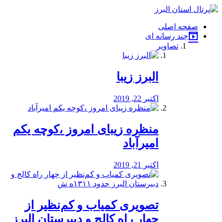
فصد
خون
صفحه اصلی
شرق
چند رسانه ای
تهران
تصاویر
خشکشویی
تصفیه
آب
البرز زیبا
طراحی
سایت
و
اکتبر 22, 2019
سئو
vip
منظره‌‌ زیبای امروز ،کوچه یکم
امیرآباد
اکتبر 21, 2019
️تصویری کمیاب و کم‌نظیر از
چهار راه كالج و دبيرستان البرز