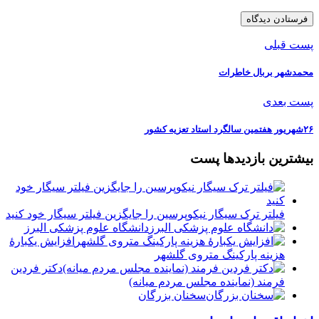
پست قبلی
محمدشهر بربال خاطرات
پست بعدی
۲۶شهریور هفتمین سالگرد استاد تعزیه کشور
بیشترین بازدیدها پست
فیلتر ترک سیگار نیکوپرسین را جایگزین فیلتر سیگار خود کنید
دانشگاه علوم پزشکی البرز
افزایش یکبارۀ
هزینه پارکینگ متروی گلشهر
دكتر فردين
فرمند (نماينده مجلس مردم میانه)
سخنان بزرگان