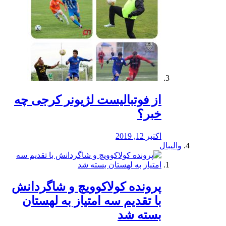
از فوتبالیست لژیونر کرجی چه
خبر؟
اکتبر 12, 2019
والیبال
پرونده کولاکوویچ و شاگردانش
با تقدیم سه امتیاز به لهستان
بسته شد