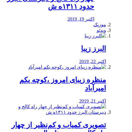
حدود ۱۳۱۱ه ش
اکتبر 19, 2019
موزیک
ویدئو
البرز زیبا
اکتبر 22, 2019
منظره‌‌ زیبای امروز ،کوچه یکم
امیرآباد
اکتبر 21, 2019
️تصویری کمیاب و کم‌نظیر از چهار