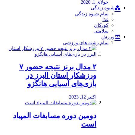
جولای 1, 2020
شیوه زندگی
تمام شیوه زندگی
غذا
کودکان
سلامتی
ورزش
تمام رشته های ورزشی
۲ مدال برنز نتیجه حضور ۷
ورزشکار استان البرز در
بازی‌های آسیایی هانگژو
اکتبر 12, 2023
دومین دوره مسابفات المپیاد
است