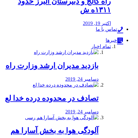
راه كالج و دبيرستان البرز حدود
۱۳۱۱ه ش
اکتبر 19, 2019
تماس با ما
خبرها
تمام اخبار
بازدید مدیران ارشد وزارت راه
دسامبر 24, 2019
تصادف در محدوده درده خدا لع
دسامبر 24, 2019
آلودگی هوا به بخش آسارا هم