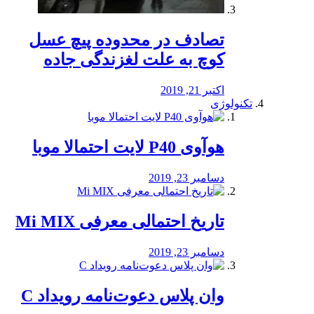
تصادف در محدوده پیچ عسل
کوچ به علت لغزندگی جاده
اکتبر 21, 2019
تکنولوژی
هوآوی P40 لایت احتمالا موبا
دسامبر 23, 2019
تاریخ احتمالی معرفی Mi MIX
دسامبر 23, 2019
وان پلاس دعوت‌نامه رویداد C