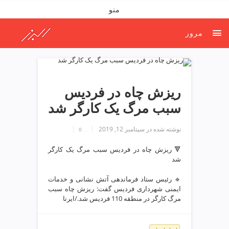
ف
منو
ص
د
مرور
خ
و
ن
ش
ر
ریزش چاه در فردیس
ق
سبب مرگ یک کارگر شد
ت
ه
نوشته شده در
سپتامبر 12, 2019
ر
0
ا
🔻 ریزش چاه در فردیس سبب مرگ یک کارگر
ن
شد
خ
ش
🔹 رئیس ستاد فرماندهی آتش نشانی و خدمات
ک
ایمنی شهرداری فردیس گفت: ریزش چاه سبب
ش
مرگ کارگر در منطقه 110 فردیس شد./ایرنا
و
ی