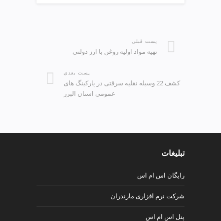
پست قبلی
تهیه مواد اولیه روغن با ارز دولتی
پست بعدی
کشف 22 وسیله نقلیه سرقتی در پارکینگ های
عمومی استان البرز
تبلیغات
رایگان اس ام اس
شرکت نرم افزاری مازندران
پنل اس ام اس