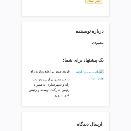
اخبار استان
ی
ت
ص
ف
ی
درباره نویسنده
ه
آ
محمودی
ب
ط
ر
یک پیشنهاد برای شما:
ا
بازدید مدیران ارشد وزارت راه
ح
ی
بازدید مدیران ارشد وزارت
راه و شهرسازی به همراه
س
رئیس شرکت توسعه و رئیس
ا
فدراسیون…
ی
ت
و
س
ارسال دیدگاه
ئ
و