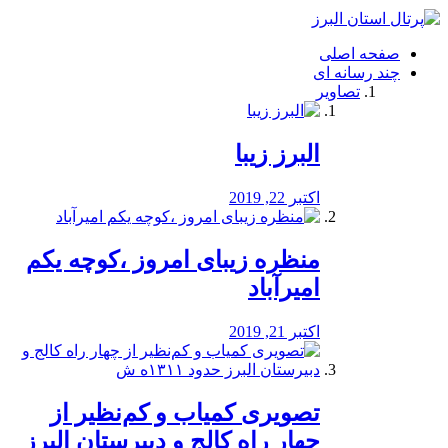
فصد
خون
صفحه اصلی
شرق
چند رسانه ای
تهران
تصاویر
خشکشویی
تصفیه
آب
البرز زیبا
طراحی
سایت
و
اکتبر 22, 2019
سئو
vip
منظره‌‌ زیبای امروز ،کوچه یکم
امیرآباد
اکتبر 21, 2019
️تصویری کمیاب و کم‌نظیر از
چهار راه كالج و دبيرستان البرز