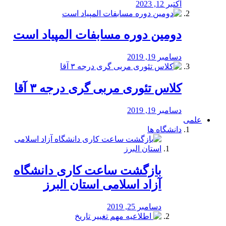
اکتبر 12, 2023
دومین دوره مسابفات المپیاد است
دسامبر 19, 2019
کلاس تئوری مربی گری درجه ۳ آقا
دسامبر 19, 2019
علمی
دانشگاه ها
بازگشت ساعت کاری دانشگاه
آزاد اسلامی استان البرز
دسامبر 25, 2019