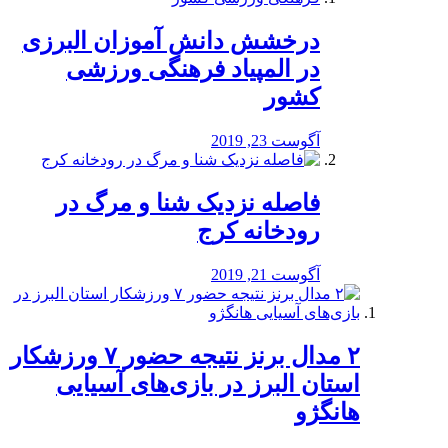
درخشش دانش آموزان البرزی
در المپیاد فرهنگی ورزشی
کشور
آگوست 23, 2019
️فاصله نزدیک شنا و مرگ در
رودخانه کرج
آگوست 21, 2019
۲ مدال برنز نتیجه حضور ۷ ورزشکار
استان البرز در بازی‌های آسیایی
هانگژو