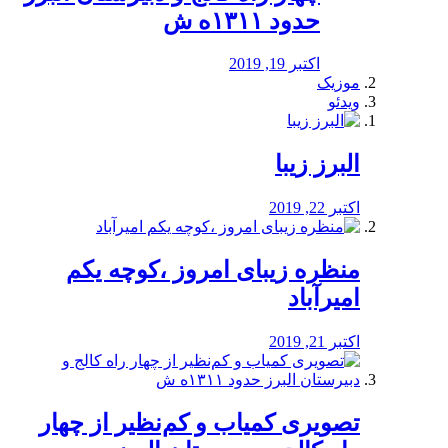
حدود ۱۳۱۱ه ش
اکتبر 19, 2019
موزیک
ویدئو
البرز زیبا
اکتبر 22, 2019
منظره‌‌ زیبای امروز ،کوچه یکم
امیرآباد
اکتبر 21, 2019
️تصویری کمیاب و کم‌نظیر از چهار