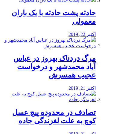
️حادثه پشت حادثه با یک باران
معمولی
اکتبر 22, 2019
مرگ دردناک بهروز در عباس
آباد محمدشهر و درخواست
عجیب همسرش
اکتبر 21, 2019
تصادف در محدوده پیچ عسل
کوچ به علت لغزندگی جاده
اکتبر 21, 2019