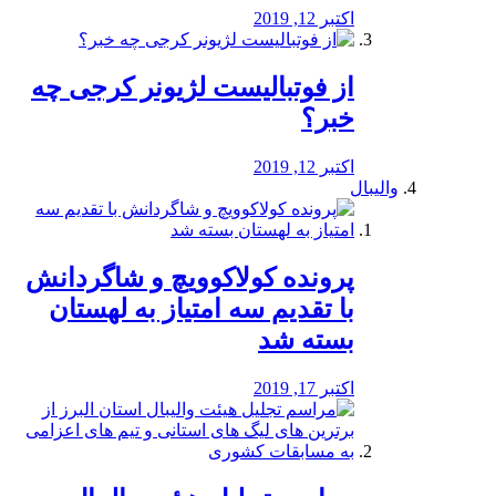
اکتبر 12, 2019
از فوتبالیست لژیونر کرجی چه
خبر؟
اکتبر 12, 2019
والیبال
پرونده کولاکوویچ و شاگردانش
با تقدیم سه امتیاز به لهستان
بسته شد
اکتبر 17, 2019