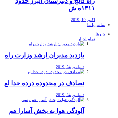
راه كالج و دبيرستان البرز حدود
۱۳۱۱ه ش
اکتبر 19, 2019
تماس با ما
خبرها
تمام اخبار
بازدید مدیران ارشد وزارت راه
دسامبر 24, 2019
تصادف در محدوده درده خدا لع
دسامبر 24, 2019
آلودگی هوا به بخش آسارا هم