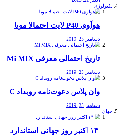
تکنولوژی
هوآوی P40 لایت احتمالا موبا
دسامبر 23, 2019
تاریخ احتمالی معرفی Mi MIX
دسامبر 23, 2019
وان پلاس دعوت‌نامه رویداد C
دسامبر 23, 2019
جهان
‏ ۱۴ اکتبر روز جهانی استاندارد