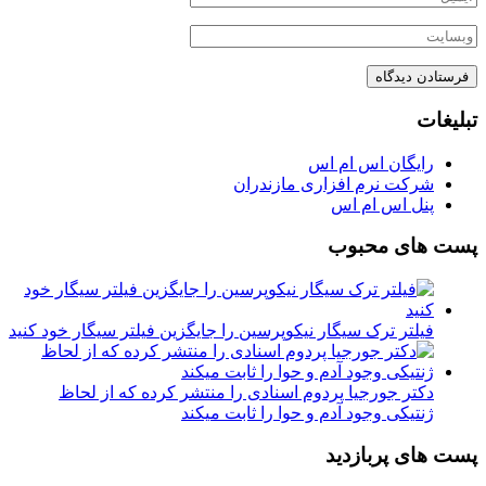
تبلیغات
رایگان اس ام اس
شرکت نرم افزاری مازندران
پنل اس ام اس
پست های محبوب
فیلتر ترک سیگار نیکوپرسین را جایگزین فیلتر سیگار خود کنید
دکتر جورجیا پردوم اسنادی را منتشر کرده که از لحاظ
ژنتیکی وجود آدم و حوا را ثابت میکند
پست های پربازدید