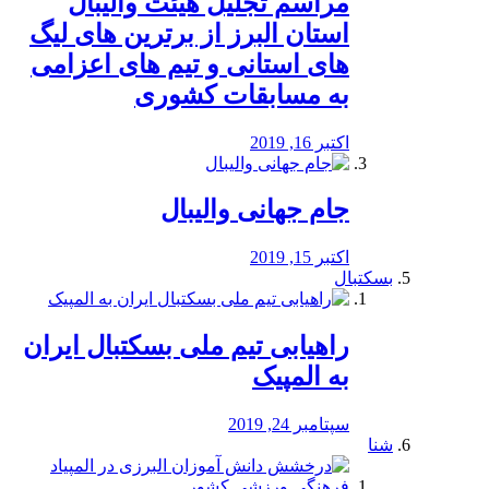
مراسم تجلیل هیئت والیبال
استان البرز از برترین های لیگ
های استانی و تیم های اعزامی
به مسابقات کشوری
اکتبر 16, 2019
جام جهانی والیبال
اکتبر 15, 2019
بسکتبال
راهیابی تیم ملی بسکتبال ایران
به المپیک
سپتامبر 24, 2019
شنا