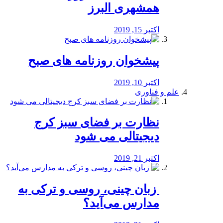
همشهری البرز
اکتبر 15, 2019
پیشخوان روزنامه های صبح
اکتبر 10, 2019
علم و فناوری
نظارت بر فضای سبز کرج
دیجیتالی می شود
اکتبر 21, 2019
️ زبان چینی، روسی و ترکی به
مدارس می‌آید؟