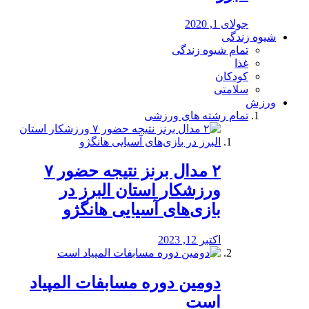
جولای 1, 2020
شیوه زندگی
تمام شیوه زندگی
غذا
کودکان
سلامتی
ورزش
تمام رشته های ورزشی
۲ مدال برنز نتیجه حضور ۷
ورزشکار استان البرز در
بازی‌های آسیایی هانگژو
اکتبر 12, 2023
دومین دوره مسابفات المپیاد
است