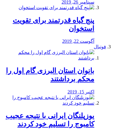
سپتامبر 26, 2019
پنج گیاه قدرتمند برای تقویت
استخوان
آگوست 22, 2019
فوتبال
بانوان استان البرزی گام اول را
محكم برداشتند
اکتبر 15, 2019
یوزپلنگان ایرانی با نتیجه عجیب
کامبوج را تسلیم خود کردند