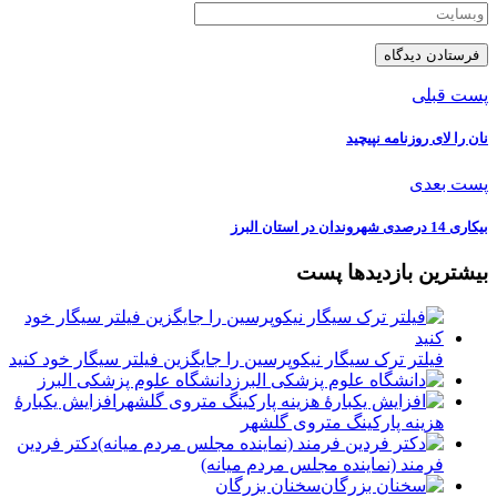
پست قبلی
نان را لای روزنامه نپیچید
پست بعدی
بیکاری 14 درصدی شهروندان در استان البرز
بیشترین بازدیدها پست
فیلتر ترک سیگار نیکوپرسین را جایگزین فیلتر سیگار خود کنید
دانشگاه علوم پزشکی البرز
افزایش یکبارۀ
هزینه پارکینگ متروی گلشهر
دكتر فردين
فرمند (نماينده مجلس مردم میانه)
سخنان بزرگان