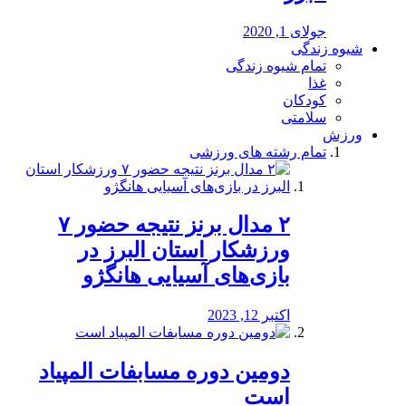
جولای 1, 2020
شیوه زندگی
تمام شیوه زندگی
غذا
کودکان
سلامتی
ورزش
تمام رشته های ورزشی
۲ مدال برنز نتیجه حضور ۷
ورزشکار استان البرز در
بازی‌های آسیایی هانگژو
اکتبر 12, 2023
دومین دوره مسابفات المپیاد
است