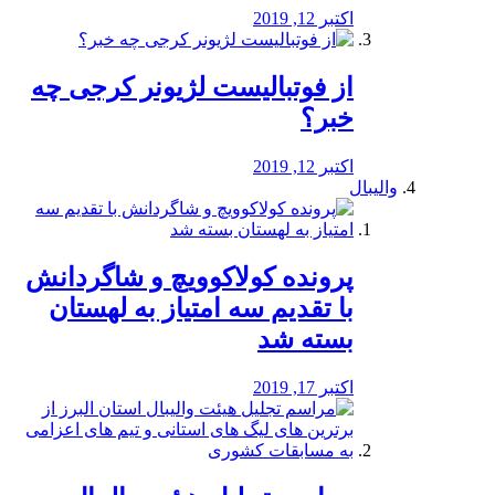
اکتبر 12, 2019
از فوتبالیست لژیونر کرجی چه
خبر؟
اکتبر 12, 2019
والیبال
پرونده کولاکوویچ و شاگردانش
با تقدیم سه امتیاز به لهستان
بسته شد
اکتبر 17, 2019