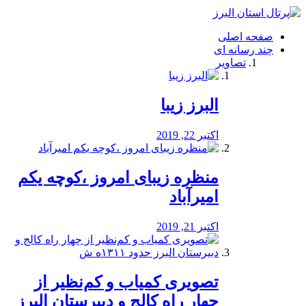
فصد
خون
صفحه اصلی
شرق
چند رسانه ای
تهران
تصاویر
خشکشویی
تصفیه
آب
البرز زیبا
طراحی
سایت
و
اکتبر 22, 2019
سئو
vip
منظره‌‌ زیبای امروز ،کوچه یکم
امیرآباد
اکتبر 21, 2019
️تصویری کمیاب و کم‌نظیر از
چهار راه كالج و دبيرستان البرز