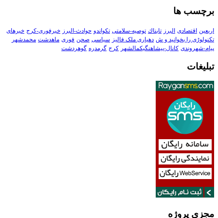
برچسب ها
اربعین
اقتصادی
البرز
تابناك
توصیه-سلامتی
تکواندو
حوادث-البرز
خبرفوری-کرج
خبرهای
تکنولوڑی را بخوانید و ش
دهیاری ملک فالیز
سیاسی
صحن
فوری
ماهدشت
محمدشهر
پیام-شهروندی
کانال-پیشاهنگیکمالشهر
کرج
گرمدره
گوهردشت
تبلیغات
مجزی پروژه