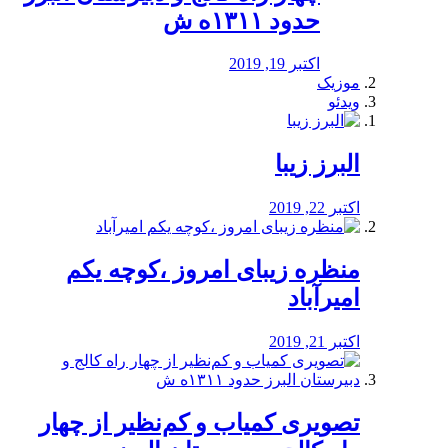
حدود ۱۳۱۱ه ش
اکتبر 19, 2019
موزیک
ویدئو
البرز زیبا
اکتبر 22, 2019
منظره‌‌ زیبای امروز ،کوچه یکم
امیرآباد
اکتبر 21, 2019
️تصویری کمیاب و کم‌نظیر از چهار