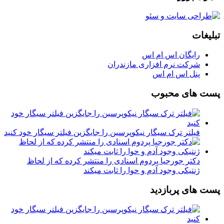
تبلیغات
رایگان اس ام اس
شرکت نرم افزاری مازندران
پنل اس ام اس
پست های محبوب
فیلتر ترک سیگار نیکوپرسین را جایگزین فیلتر سیگار خود کنید
دکتر جورجیا پردوم اسنادی را منتشر کرده که از لحاظ
ژنتیکی وجود آدم و حوا را ثابت میکند
پست های پربازدید