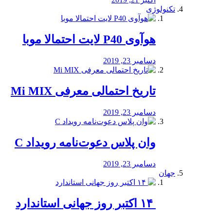
تکنولوژی
هوآوی P40 لایت احتمالا موبا
دسامبر 23, 2019
تاریخ احتمالی معرفی Mi MIX
دسامبر 23, 2019
وان پلاس دعوت‌نامه رویداد C
دسامبر 23, 2019
جهان
‏ ۱۴ اکتبر روز جهانی استاندارد