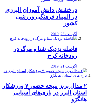
درخشش دانش آموزان البرزی
در المپیاد فرهنگی ورزشی
کشور
آگوست 23, 2019
️فاصله نزدیک شنا و مرگ در
رودخانه کرج
آگوست 21, 2019
۲ مدال برنز نتیجه حضور ۷ ورزشکار
استان البرز در بازی‌های آسیایی
هانگژو