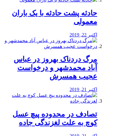
️حادثه پشت حادثه با یک باران
معمولی
اکتبر 22, 2019
مرگ دردناک بهروز در عباس
آباد محمدشهر و درخواست
عجیب همسرش
اکتبر 21, 2019
تصادف در محدوده پیچ عسل
کوچ به علت لغزندگی جاده
اکتبر 21, 2019