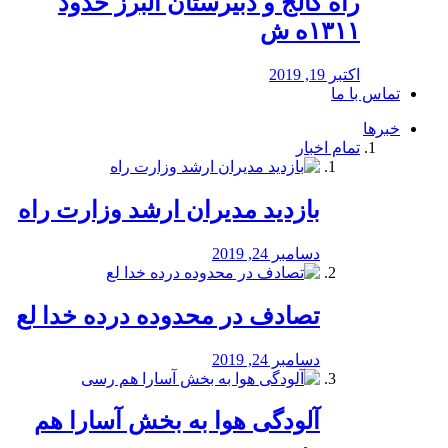
راه كالج و دبيرستان البرز حدود
۱۳۱۱ه ش
اکتبر 19, 2019
تماس با ما
خبرها
تمام اخبار
بازدید مدیران ارشد وزارت راه
دسامبر 24, 2019
تصادف در محدوده درده خدا لع
دسامبر 24, 2019
آلودگی هوا به بخش آسارا هم