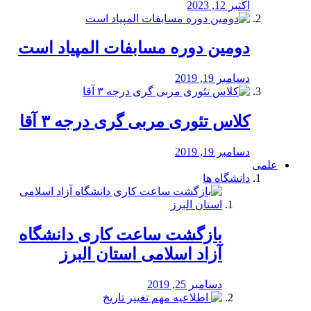
اکتبر 12, 2023
دومین دوره مسابفات المپیاد است
دسامبر 19, 2019
کلاس تئوری مربی گری درجه ۳ آقا
دسامبر 19, 2019
علمی
دانشگاه ها
بازگشت ساعت کاری دانشگاه
آزاد اسلامی استان البرز
دسامبر 25, 2019