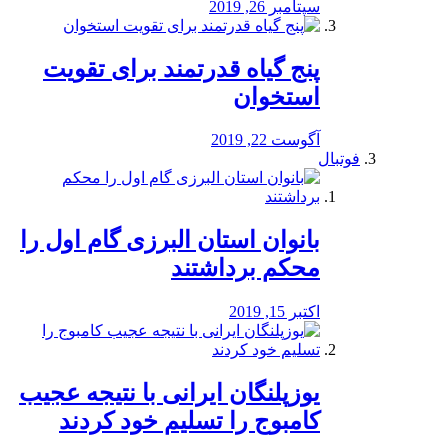
سپتامبر 26, 2019
پنج گیاه قدرتمند برای تقویت
استخوان
آگوست 22, 2019
فوتبال
بانوان استان البرزی گام اول را
محكم برداشتند
اکتبر 15, 2019
یوزپلنگان ایرانی با نتیجه عجیب
کامبوج را تسلیم خود کردند