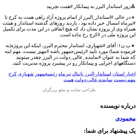
🔺زور استاندار البرز به پیمانکار #همت نچربید
🔹در حالی #استاندار_البرز از اتمام پروژه آزاد راهی همت به کرج تا
#تیرماه امسال خبر داده بود ، بازدید روزهای گذشته استاندار و هیئت
همراه وی از پروژه نشان داد که هیچ اتفاقی در این مدت برای تکمیل
این پروژه ملی در #کرج رخ نداده است.
🔸پ ن۱: آقای #شهبازی، استاندار محترم البرز، اینکه این پروژه(به
فرموده شما) مورد تأیید #رئیس‌جمهور باشه #مهم_نیست، مهم اینه
که شما به عنوان #نماینده_عالی_دولت در البرز چقدر میتونید
دستگاههای اجرایی و پیمانکار رو در پیشبرد پروژه مدیریت کنید.
اخبار استان
استاندار-البرز
تابناك
تیرماه
رئیسجمهور
شهبازی
کرج
مهم-نیست
نماینده-عالی-دولت
همت
درباره نویسنده
محمودی
یک پیشنهاد برای شما: