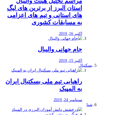
مراسم تجلیل هیئت والیبال
استان البرز از برترین های لیگ
های استانی و تیم های اعزامی
به مسابقات کشوری
اکتبر 16, 2019
جام جهانی والیبال
اکتبر 15, 2019
بسکتبال
راهیابی تیم ملی بسکتبال ایران
به المپیک
سپتامبر 24, 2019
شنا