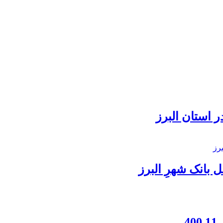
 استان البرز
بانک شهرِ البرز
4