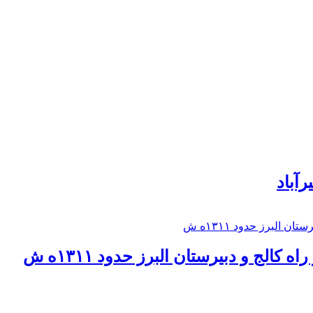
رآباد
كالج و دبيرستان البرز حدود ۱۳۱۱ه ش