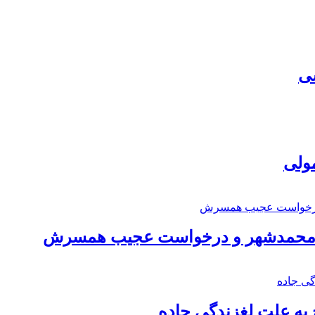
سی
مولی
اد محمدشهر و درخواست عجیب همسرش
به علت لغزندگی جاده