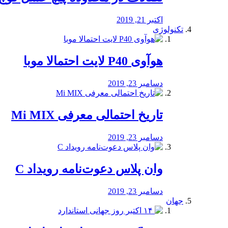
اکتبر 21, 2019
تکنولوژی
هوآوی P40 لایت احتمالا موبا
دسامبر 23, 2019
تاریخ احتمالی معرفی Mi MIX
دسامبر 23, 2019
وان پلاس دعوت‌نامه رویداد C
دسامبر 23, 2019
جهان