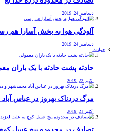
تصادف در محدوده درده خدا لع
دسامبر 24, 2019
آلودگی هوا به بخش آسارا هم ر
دسامبر 24, 2019
حوادث
️حادثه پشت حادثه با یک باران مع
اکتبر 22, 2019
مرگ دردناک بهروز در عباس آب
اکتبر 21, 2019
تصادف در محدوده پیچ عسل کوچ 