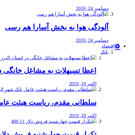
دسامبر 24, 2019
آلودگی هوا به بخش آسارا هم رسی
دسامبر 24, 2019
اقتصاد
بانک
️اعطا تسیهلات به مشاغل خانگی در
اکتبر 19, 2019
سلطانی مقدم، ریاست هیئت عامل 
اکتبر 18, 2019
تکرار قیمت چهارشنبه فروش دلار 11 00