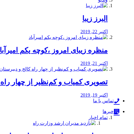
البرز زیبا
اکتبر 22, 2019
منظره‌‌ زیبای امروز ،کوچه یکم امیرآبا
اکتبر 21, 2019
️تصویری کمیاب و کم‌نظیر از چهار راه كالج
اکتبر 19, 2019
تماس با ما
خبرها
تمام اخبار