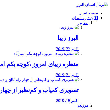
فصد
خون
صفحه اصلی
شرق
چند رسانه ای
تهران
تصاویر
خشکشویی
تصفیه
آب
البرز زیبا
طراحی
سایت
و
اکتبر 22, 2019
سئو
vip
منظره‌‌ زیبای امروز ،کوچه یکم امی
اکتبر 21, 2019
️تصویری کمیاب و کم‌نظیر از چهار راه 
اکتبر 19, 2019
موزیک
ویدئو