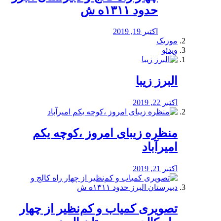
حدود ۱۳۱۱ه ش
اکتبر 19, 2019
موزیک
ویدئو
البرز زیبا
اکتبر 22, 2019
منظره‌‌ زیبای امروز ،کوچه یکم
امیرآباد
اکتبر 21, 2019
️تصویری کمیاب و کم‌نظیر از چهار