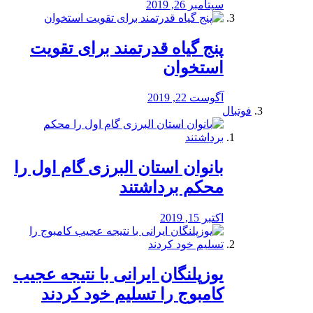
سپتامبر 26, 2019
پنج گیاه قدرتمند برای تقویت
استخوان
آگوست 22, 2019
فوتبال
بانوان استان البرزی گام اول را
محكم برداشتند
اکتبر 15, 2019
یوزپلنگان ایرانی با نتیجه عجیب
کامبوج را تسلیم خود کردند