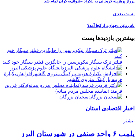
️پرواز پرهزینه لاریجانی به بلگراد «شوآف» گران تمام شد
پست بعدی
نام روغن «جهان» از کجا آمد؟
بیشترین بازدیدها پست
فیلتر ترک سیگار نیکوپرسین را جایگزین فیلتر سیگار خود کنید
دانشگاه علوم پزشکی البرز
افزایش یکبارۀ
هزینه پارکینگ متروی گلشهر
دكتر فردين
فرمند (نماينده مجلس مردم میانه)
سخنان بزرگان
اخبار اقتصادی استان
بیشتر
پلمب ۶ واحد صنفی در شهرستان البرز