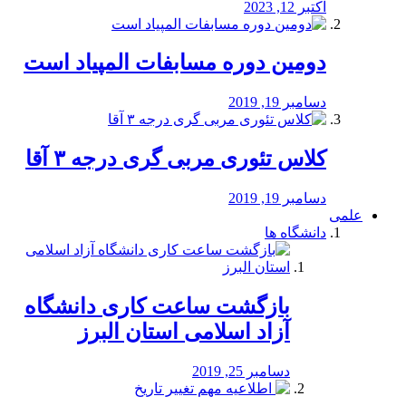
اکتبر 12, 2023
دومین دوره مسابفات المپیاد است
دسامبر 19, 2019
کلاس تئوری مربی گری درجه ۳ آقا
دسامبر 19, 2019
علمی
دانشگاه ها
بازگشت ساعت کاری دانشگاه
آزاد اسلامی استان البرز
دسامبر 25, 2019