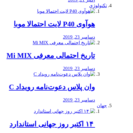
تکنولوژی
هوآوی P40 لایت احتمالا موبا
دسامبر 23, 2019
تاریخ احتمالی معرفی Mi MIX
دسامبر 23, 2019
وان پلاس دعوت‌نامه رویداد C
دسامبر 23, 2019
جهان
‏ ۱۴ اکتبر روز جهانی استاندارد