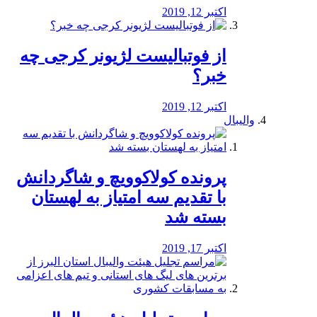
اکتبر 12, 2019
از فوتبالیست لژیونر کرجی چه
خبر؟
اکتبر 12, 2019
والیبال
پرونده کولاکوویچ و شاگردانش
با تقدیم سه امتیاز به لهستان
بسته شد
اکتبر 17, 2019