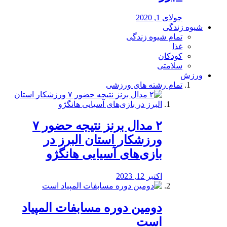
جولای 1, 2020
شیوه زندگی
تمام شیوه زندگی
غذا
کودکان
سلامتی
ورزش
تمام رشته های ورزشی
۲ مدال برنز نتیجه حضور ۷
ورزشکار استان البرز در
بازی‌های آسیایی هانگژو
اکتبر 12, 2023
دومین دوره مسابفات المپیاد
است