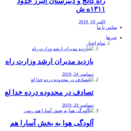
راه كالج و دبيرستان البرز حدود
۱۳۱۱ه ش
اکتبر 19, 2019
تماس با ما
خبرها
تمام اخبار
بازدید مدیران ارشد وزارت راه
دسامبر 24, 2019
تصادف در محدوده درده خدا لع
دسامبر 24, 2019
آلودگی هوا به بخش آسارا هم