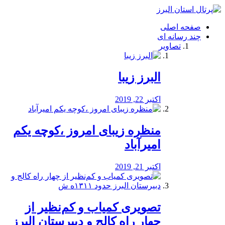
فصد
خون
صفحه اصلی
شرق
چند رسانه ای
تهران
تصاویر
خشکشویی
تصفیه
آب
البرز زیبا
طراحی
سایت
و
اکتبر 22, 2019
سئو
vip
منظره‌‌ زیبای امروز ،کوچه یکم
امیرآباد
اکتبر 21, 2019
️تصویری کمیاب و کم‌نظیر از
چهار راه كالج و دبيرستان البرز