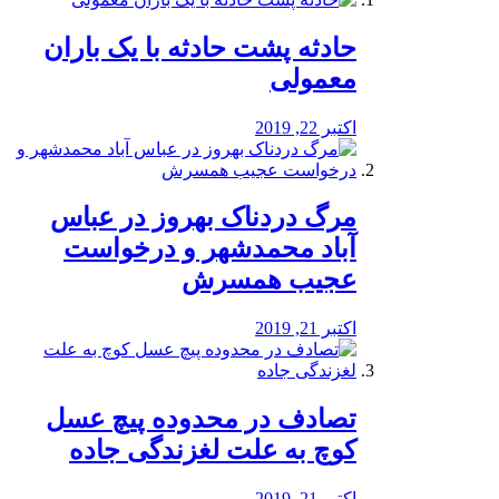
️حادثه پشت حادثه با یک باران
معمولی
اکتبر 22, 2019
مرگ دردناک بهروز در عباس
آباد محمدشهر و درخواست
عجیب همسرش
اکتبر 21, 2019
تصادف در محدوده پیچ عسل
کوچ به علت لغزندگی جاده
اکتبر 21, 2019