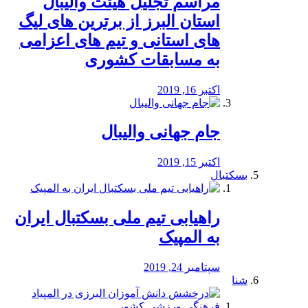
مراسم تجلیل هیئت والیبال
استان البرز از برترین های لیگ
های استانی و تیم های اعزامی
به مسابقات کشوری
اکتبر 16, 2019
جام جهانی والیبال
اکتبر 15, 2019
بسکتبال
راهیابی تیم ملی بسکتبال ایران
به المپیک
سپتامبر 24, 2019
شنا