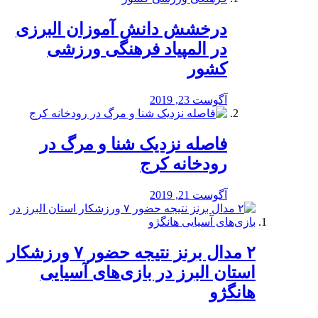
درخشش دانش آموزان البرزی
در المپیاد فرهنگی ورزشی
کشور
آگوست 23, 2019
️فاصله نزدیک شنا و مرگ در
رودخانه کرج
آگوست 21, 2019
۲ مدال برنز نتیجه حضور ۷ ورزشکار
استان البرز در بازی‌های آسیایی
هانگژو