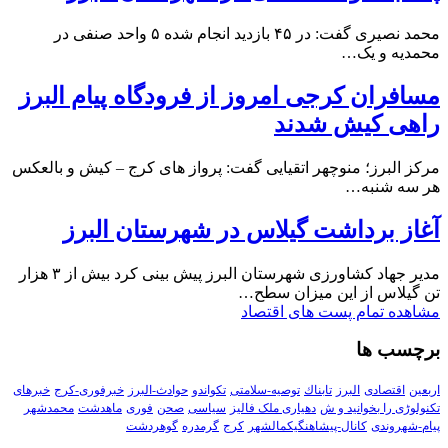
محمد نصیری گفت: در ۴۵ بازدید انجام شده ۵ واحد صنفی در
محمدیه و یک…
مسافران کرجی امروز از فرودگاه پیام البرز
راهی کیش شدند
مرکز البرز؛ منوچهر اتقیایی گفت: پرواز های کرج – کیش و بالعکس
هر سه شنبه…
آغاز برداشت گیلاس در شهرستان البرز
مدیر جهاد کشاورزی شهرستان البرز پیش بینی کرد بیش از ۳ هزار
تن گیلاس از این میزان سطح…
مشاهده تمام پست های اقتصاد
برچسب ها
اربعین
اقتصادی
البرز
تابناك
توصیه-سلامتی
تکواندو
حوادث-البرز
خبرفوری-کرج
خبرهای
تکنولوڑی را بخوانید و ش
دهیاری ملک فالیز
سیاسی
صحن
فوری
ماهدشت
محمدشهر
پیام-شهروندی
کانال-پیشاهنگیکمالشهر
کرج
گرمدره
گوهردشت