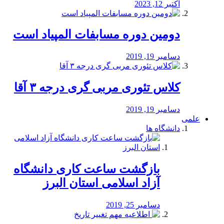
اکتبر 12, 2023
دومین دوره مسابفات المپیاد است
دسامبر 19, 2019
کلاس تئوری مربی گری درجه ۳ آقا
دسامبر 19, 2019
علمی
دانشگاه ها
بازگشت ساعت کاری دانشگاه
آزاد اسلامی استان البرز
دسامبر 25, 2019