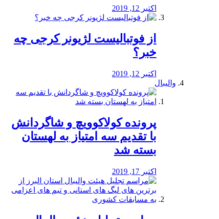
اکتبر 12, 2019
از فوتبالیست لژیونر کرجی چه
خبر؟
اکتبر 12, 2019
والیبال
پرونده کولاکوویچ و شاگردانش
با تقدیم سه امتیاز به لهستان
بسته شد
اکتبر 17, 2019