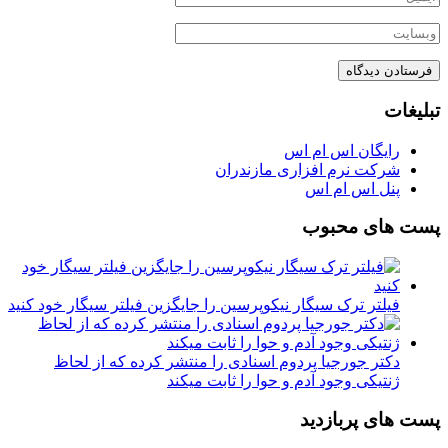
تبلیغات
رایگان اس ام اس
شرکت نرم افزاری مازندران
پنل اس ام اس
پست های محبوب
فیلتر ترک سیگار نیکوپرسین را جایگزین فیلتر سیگار خود کنید
دکتر جورجیا پردوم اسنادی را منتشر کرده که از لحاظ
ژنتیکی وجود آدم و حوا را ثابت میکند
پست های پربازدید