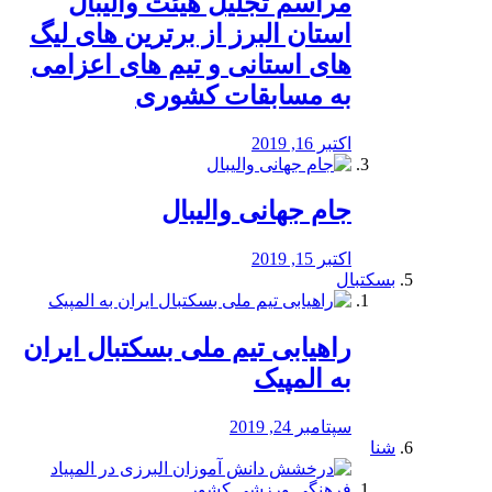
مراسم تجلیل هیئت والیبال
استان البرز از برترین های لیگ
های استانی و تیم های اعزامی
به مسابقات کشوری
اکتبر 16, 2019
جام جهانی والیبال
اکتبر 15, 2019
بسکتبال
راهیابی تیم ملی بسکتبال ایران
به المپیک
سپتامبر 24, 2019
شنا