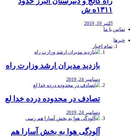
راه كالج و دبيرستان البرز حدود
۱۳۱۱ه ش
اکتبر 19, 2019
تماس با ما
خبرها
تمام اخبار
بازدید مدیران ارشد وزارت راه
دسامبر 24, 2019
تصادف در محدوده درده خدا لع
دسامبر 24, 2019
آلودگی هوا به بخش آسارا هم