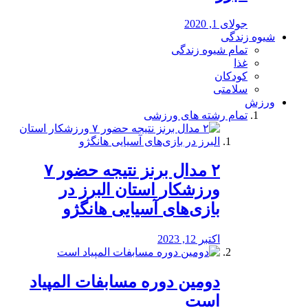
جولای 1, 2020
شیوه زندگی
تمام شیوه زندگی
غذا
کودکان
سلامتی
ورزش
تمام رشته های ورزشی
۲ مدال برنز نتیجه حضور ۷
ورزشکار استان البرز در
بازی‌های آسیایی هانگژو
اکتبر 12, 2023
دومین دوره مسابفات المپیاد
است