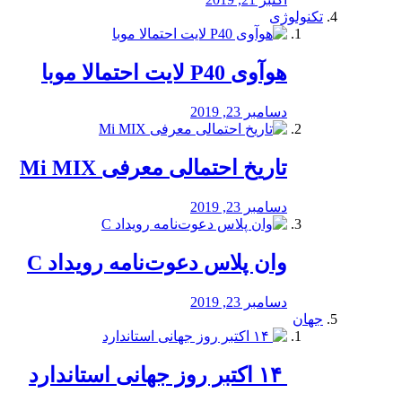
تکنولوژی
هوآوی P40 لایت احتمالا موبا
دسامبر 23, 2019
تاریخ احتمالی معرفی Mi MIX
دسامبر 23, 2019
وان پلاس دعوت‌نامه رویداد C
دسامبر 23, 2019
جهان
‏ ۱۴ اکتبر روز جهانی استاندارد