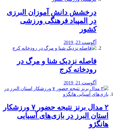
درخشش دانش آموزان البرزی
در المپیاد فرهنگی ورزشی
کشور
آگوست 23, 2019
️فاصله نزدیک شنا و مرگ در
رودخانه کرج
آگوست 21, 2019
۲ مدال برنز نتیجه حضور ۷ ورزشکار
استان البرز در بازی‌های آسیایی
هانگژو