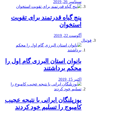
سپتامبر 26, 2019
پنج گیاه قدرتمند برای تقویت
استخوان
آگوست 22, 2019
فوتبال
بانوان استان البرزی گام اول را
محكم برداشتند
اکتبر 15, 2019
یوزپلنگان ایرانی با نتیجه عجیب
کامبوج را تسلیم خود کردند