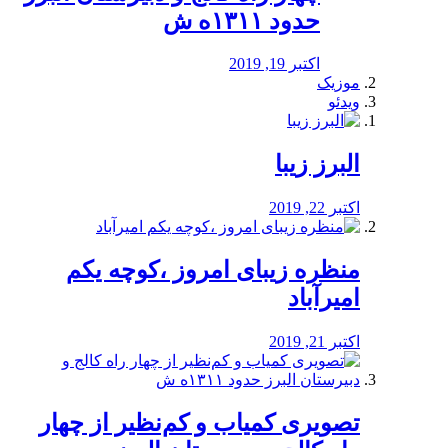
حدود ۱۳۱۱ه ش
اکتبر 19, 2019
موزیک
ویدئو
البرز زیبا
اکتبر 22, 2019
منظره‌‌ زیبای امروز ،کوچه یکم
امیرآباد
اکتبر 21, 2019
️تصویری کمیاب و کم‌نظیر از چهار