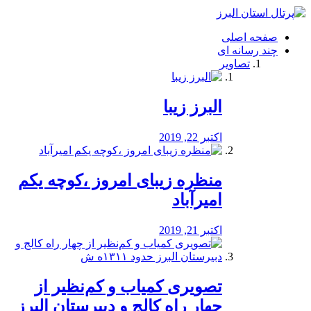
فصد
خون
صفحه اصلی
شرق
چند رسانه ای
تهران
تصاویر
خشکشویی
تصفیه
آب
البرز زیبا
طراحی
سایت
و
اکتبر 22, 2019
سئو
vip
منظره‌‌ زیبای امروز ،کوچه یکم
امیرآباد
اکتبر 21, 2019
️تصویری کمیاب و کم‌نظیر از
چهار راه كالج و دبيرستان البرز