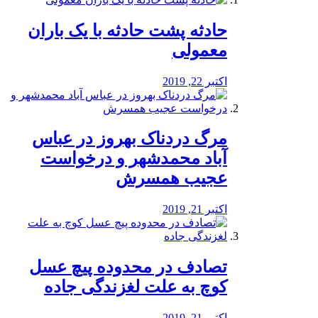
️حادثه پشت حادثه با یک باران
معمولی
اکتبر 22, 2019
مرگ دردناک بهروز در عباس
آباد محمدشهر و درخواست
عجیب همسرش
اکتبر 21, 2019
تصادف در محدوده پیچ عسل
کوچ به علت لغزندگی جاده
اکتبر 21, 2019