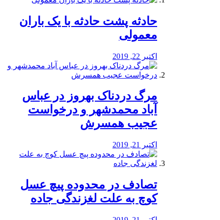
️حادثه پشت حادثه با یک باران
معمولی
اکتبر 22, 2019
مرگ دردناک بهروز در عباس
آباد محمدشهر و درخواست
عجیب همسرش
اکتبر 21, 2019
تصادف در محدوده پیچ عسل
کوچ به علت لغزندگی جاده
اکتبر 21, 2019