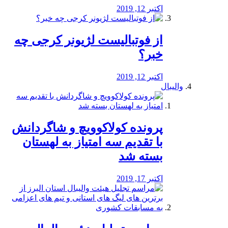
اکتبر 12, 2019
از فوتبالیست لژیونر کرجی چه
خبر؟
اکتبر 12, 2019
والیبال
پرونده کولاکوویچ و شاگردانش
با تقدیم سه امتیاز به لهستان
بسته شد
اکتبر 17, 2019