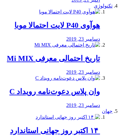
تکنولوژی
هوآوی P40 لایت احتمالا موبا
دسامبر 23, 2019
تاریخ احتمالی معرفی Mi MIX
دسامبر 23, 2019
وان پلاس دعوت‌نامه رویداد C
دسامبر 23, 2019
جهان
‏ ۱۴ اکتبر روز جهانی استاندارد