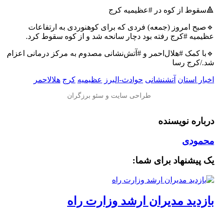
🔺سقوط از کوه در #عظیمیه کرج
🔹صبح امروز (جمعه) فردی که برای کوهنوردی به ارتفاعات
عظیمیه #کرج رفته بود دچار سانحه شد و از کوه سقوط کرد.
🔹با کمک #هلال‌احمر و #آتش‌نشانی مصدوم به مرکز درمانی اعزام
شد./کرج رسا
اخبار استان
آتشنشانی
حوادث-البرز
عظیمیه
کرج
هلالاحمر
درباره نویسنده
محمودی
یک پیشنهاد برای شما:
بازدید مدیران ارشد وزارت راه