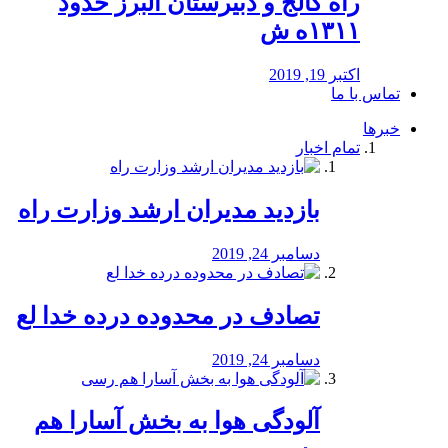
راه كالج و دبيرستان البرز حدود
۱۳۱۱ه ش
اکتبر 19, 2019
تماس با ما
خبرها
تمام اخبار
بازدید مدیران ارشد وزارت راه
دسامبر 24, 2019
تصادف در محدوده درده خدا لع
دسامبر 24, 2019
آلودگی هوا به بخش آسارا هم