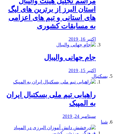
مراسم تجلیل هیئت والیبال
استان البرز از برترین های لیگ
های استانی و تیم های اعزامی
به مسابقات کشوری
اکتبر 16, 2019
جام جهانی والیبال
اکتبر 15, 2019
بسکتبال
راهیابی تیم ملی بسکتبال ایران
به المپیک
سپتامبر 24, 2019
شنا