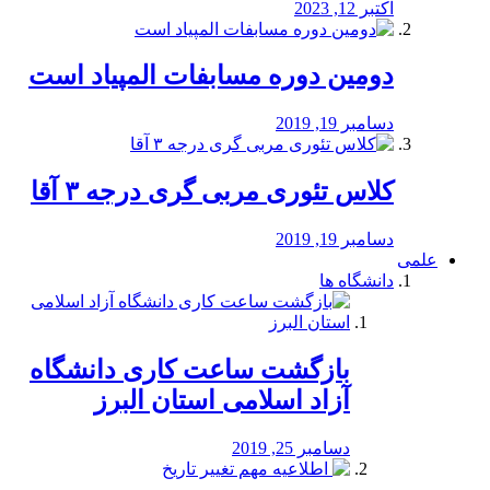
اکتبر 12, 2023
دومین دوره مسابفات المپیاد است
دسامبر 19, 2019
کلاس تئوری مربی گری درجه ۳ آقا
دسامبر 19, 2019
علمی
دانشگاه ها
بازگشت ساعت کاری دانشگاه
آزاد اسلامی استان البرز
دسامبر 25, 2019