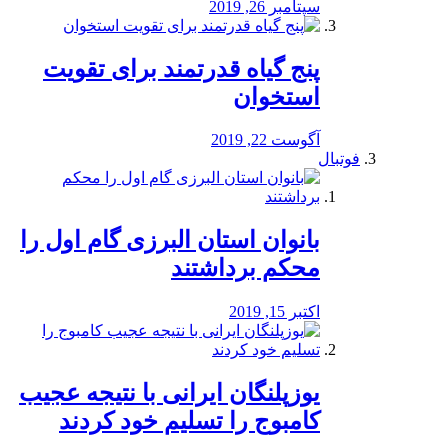
سپتامبر 26, 2019
پنج گیاه قدرتمند برای تقویت
استخوان
آگوست 22, 2019
فوتبال
بانوان استان البرزی گام اول را
محكم برداشتند
اکتبر 15, 2019
یوزپلنگان ایرانی با نتیجه عجیب
کامبوج را تسلیم خود کردند