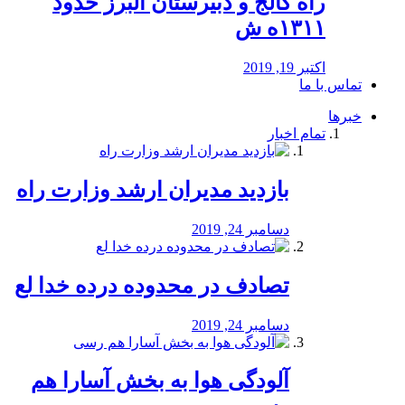
راه كالج و دبيرستان البرز حدود
۱۳۱۱ه ش
اکتبر 19, 2019
تماس با ما
خبرها
تمام اخبار
بازدید مدیران ارشد وزارت راه
دسامبر 24, 2019
تصادف در محدوده درده خدا لع
دسامبر 24, 2019
آلودگی هوا به بخش آسارا هم