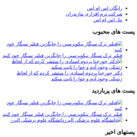
رایگان اس ام اس
شرکت نرم افزاری مازندران
پنل اس ام اس
پست های محبوب
فیلتر ترک سیگار نیکوپرسین را جایگزین فیلتر سیگار خود کنید
دکتر جورجیا پردوم اسنادی را منتشر کرده که از لحاظ
ژنتیکی وجود آدم و حوا را ثابت میکند
پست های پربازدید
فیلتر ترک سیگار نیکوپرسین را جایگزین فیلتر سیگار خود کنید
دانشگاه علوم پزشکی البرز
پستهای اخیر