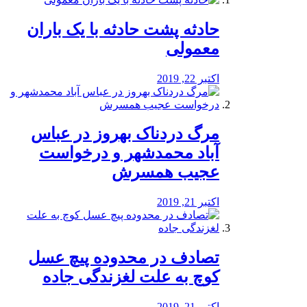
️حادثه پشت حادثه با یک باران
معمولی
اکتبر 22, 2019
مرگ دردناک بهروز در عباس
آباد محمدشهر و درخواست
عجیب همسرش
اکتبر 21, 2019
تصادف در محدوده پیچ عسل
کوچ به علت لغزندگی جاده
اکتبر 21, 2019