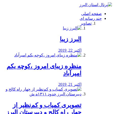
فصد
خون
صفحه اصلی
شرق
چند رسانه ای
تهران
تصاویر
خشکشویی
تصفیه
آب
البرز زیبا
طراحی
سایت
و
اکتبر 22, 2019
سئو
vip
منظره‌‌ زیبای امروز ،کوچه یکم
امیرآباد
اکتبر 21, 2019
️تصویری کمیاب و کم‌نظیر از
چهار راه كالج و دبيرستان البرز