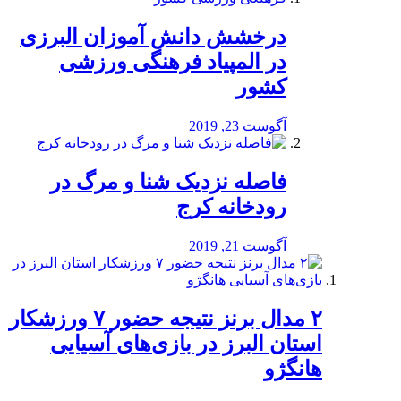
درخشش دانش آموزان البرزی
در المپیاد فرهنگی ورزشی
کشور
آگوست 23, 2019
️فاصله نزدیک شنا و مرگ در
رودخانه کرج
آگوست 21, 2019
۲ مدال برنز نتیجه حضور ۷ ورزشکار
استان البرز در بازی‌های آسیایی
هانگژو