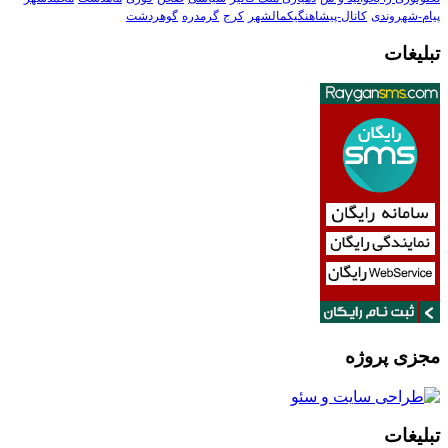
پیام-شهروندی
کانال-پیشاهنگیکمالشهر
کرج
گرمدره
گوهردشت
تبلیغات
مجزی پروژه
تبلیغات