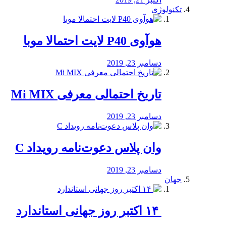
تکنولوژی
هوآوی P40 لایت احتمالا موبا
دسامبر 23, 2019
تاریخ احتمالی معرفی Mi MIX
دسامبر 23, 2019
وان پلاس دعوت‌نامه رویداد C
دسامبر 23, 2019
جهان
‏ ۱۴ اکتبر روز جهانی استاندارد