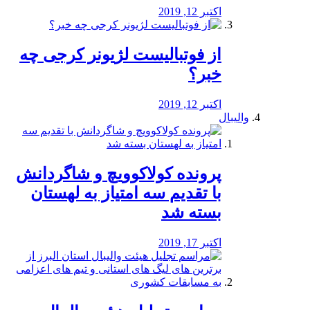
اکتبر 12, 2019
از فوتبالیست لژیونر کرجی چه
خبر؟
اکتبر 12, 2019
والیبال
پرونده کولاکوویچ و شاگردانش
با تقدیم سه امتیاز به لهستان
بسته شد
اکتبر 17, 2019