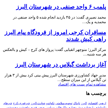
پلمب ۶ واحد صنفی در شهرستان البرز
محمد نصیری گفت: در ۴۵ بازدید انجام شده ۵ واحد صنفی در
محمدیه و یک…
مسافران کرجی امروز از فرودگاه پیام البرز
راهی کیش شدند
مرکز البرز؛ منوچهر اتقیایی گفت: پرواز های کرج – کیش و بالعکس
هر سه شنبه…
آغاز برداشت گیلاس در شهرستان البرز
مدیر جهاد کشاورزی شهرستان البرز پیش بینی کرد بیش از ۳ هزار
تن گیلاس از این میزان سطح…
مشاهده تمام پست های اقتصاد
برچسب ها
اربعین
اقتصادی
البرز
تابناك
توصیه-سلامتی
تکواندو
حوادث-البرز
خبرفوری-کرج
خبرهای
تکنولوڑی را بخوانید و ش
دهیاری ملک فالیز
سیاسی
صحن
فوری
ماهدشت
محمدشهر