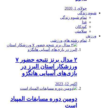
جولای 1, 2020
شیوه زندگی
تمام شیوه زندگی
غذا
کودکان
سلامتی
ورزش
تمام رشته های ورزشی
۲ مدال برنز نتیجه حضور ۷
ورزشکار استان البرز در
بازی‌های آسیایی هانگژو
اکتبر 12, 2023
دومین دوره مسابفات المپیاد
است