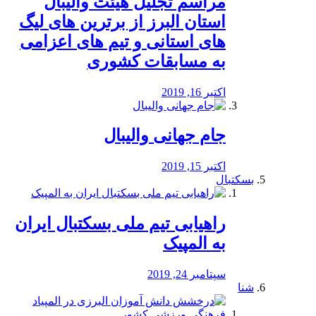
مراسم تجلیل هیئت والیبال
استان البرز از برترین های لیگ
های استانی و تیم های اعزامی
به مسابقات کشوری
اکتبر 16, 2019
جام جهانی والیبال
اکتبر 15, 2019
بسکتبال
راهیابی تیم ملی بسکتبال ایران
به المپیک
سپتامبر 24, 2019
شنا