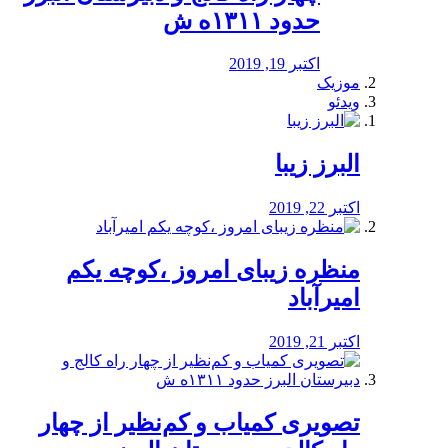
حدود ۱۳۱۱ه ش
اکتبر 19, 2019
موزیک
ویدئو
البرز زیبا
اکتبر 22, 2019
منظره‌‌ زیبای امروز ،کوچه یکم
امیرآباد
اکتبر 21, 2019
️تصویری کمیاب و کم‌نظیر از چهار