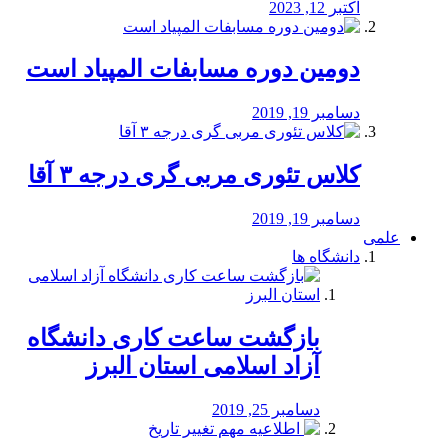
اکتبر 12, 2023
دومین دوره مسابفات المپیاد است
دسامبر 19, 2019
کلاس تئوری مربی گری درجه ۳ آقا
دسامبر 19, 2019
علمی
دانشگاه ها
بازگشت ساعت کاری دانشگاه
آزاد اسلامی استان البرز
دسامبر 25, 2019