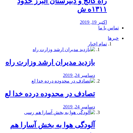
راه كالج و دبيرستان البرز حدود
۱۳۱۱ه ش
اکتبر 19, 2019
تماس با ما
خبرها
تمام اخبار
بازدید مدیران ارشد وزارت راه
دسامبر 24, 2019
تصادف در محدوده درده خدا لع
دسامبر 24, 2019
آلودگی هوا به بخش آسارا هم