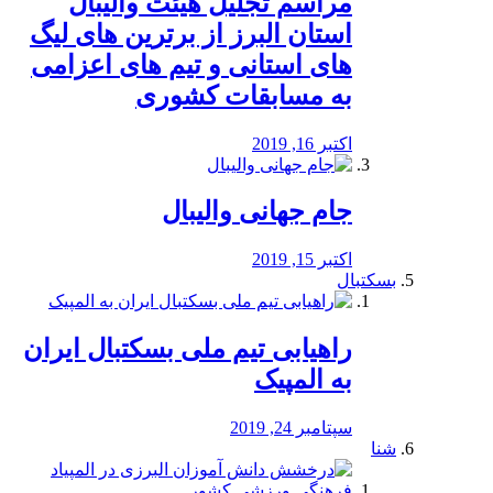
مراسم تجلیل هیئت والیبال
استان البرز از برترین های لیگ
های استانی و تیم های اعزامی
به مسابقات کشوری
اکتبر 16, 2019
جام جهانی والیبال
اکتبر 15, 2019
بسکتبال
راهیابی تیم ملی بسکتبال ایران
به المپیک
سپتامبر 24, 2019
شنا