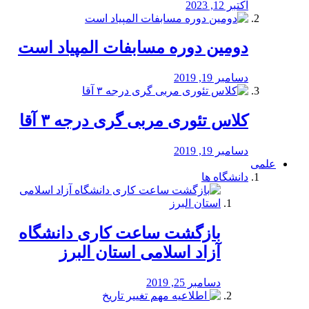
اکتبر 12, 2023
دومین دوره مسابفات المپیاد است
دسامبر 19, 2019
کلاس تئوری مربی گری درجه ۳ آقا
دسامبر 19, 2019
علمی
دانشگاه ها
بازگشت ساعت کاری دانشگاه
آزاد اسلامی استان البرز
دسامبر 25, 2019