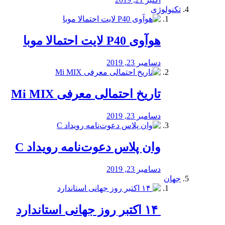
تکنولوژی
هوآوی P40 لایت احتمالا موبا
دسامبر 23, 2019
تاریخ احتمالی معرفی Mi MIX
دسامبر 23, 2019
وان پلاس دعوت‌نامه رویداد C
دسامبر 23, 2019
جهان
‏ ۱۴ اکتبر روز جهانی استاندارد