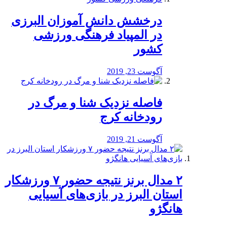
درخشش دانش آموزان البرزی
در المپیاد فرهنگی ورزشی
کشور
آگوست 23, 2019
️فاصله نزدیک شنا و مرگ در
رودخانه کرج
آگوست 21, 2019
۲ مدال برنز نتیجه حضور ۷ ورزشکار
استان البرز در بازی‌های آسیایی
هانگژو