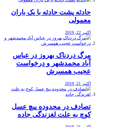
️حادثه پشت حادثه با یک باران
معمولی
اکتبر 22, 2019
مرگ دردناک بهروز در عباس
آباد محمدشهر و درخواست
عجیب همسرش
اکتبر 21, 2019
تصادف در محدوده پیچ عسل
کوچ به علت لغزندگی جاده
اکتبر 21, 2019