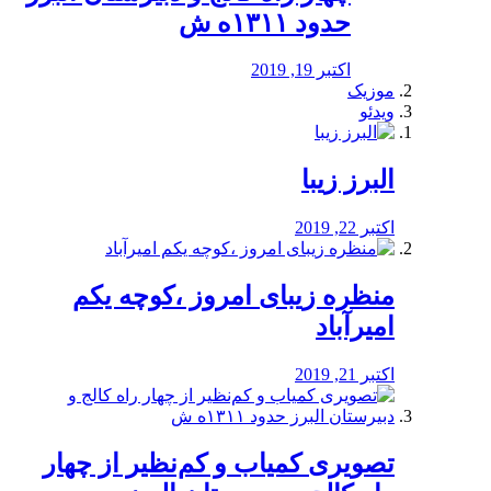
حدود ۱۳۱۱ه ش
اکتبر 19, 2019
موزیک
ویدئو
البرز زیبا
اکتبر 22, 2019
منظره‌‌ زیبای امروز ،کوچه یکم
امیرآباد
اکتبر 21, 2019
️تصویری کمیاب و کم‌نظیر از چهار