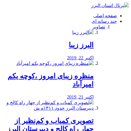
فصد
خون
صفحه اصلی
شرق
چند رسانه ای
تهران
تصاویر
خشکشویی
تصفیه
آب
البرز زیبا
طراحی
سایت
و
اکتبر 22, 2019
سئو
vip
منظره‌‌ زیبای امروز ،کوچه یکم
امیرآباد
اکتبر 21, 2019
️تصویری کمیاب و کم‌نظیر از
چهار راه كالج و دبيرستان البرز