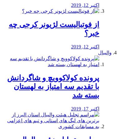
اکتبر 12, 2019
از فوتبالیست لژیونر کرجی چه
خبر؟
اکتبر 12, 2019
والیبال
پرونده کولاکوویچ و شاگردانش
با تقدیم سه امتیاز به لهستان
بسته شد
اکتبر 17, 2019