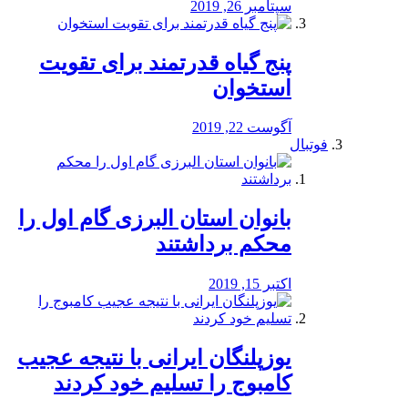
سپتامبر 26, 2019
پنج گیاه قدرتمند برای تقویت
استخوان
آگوست 22, 2019
فوتبال
بانوان استان البرزی گام اول را
محكم برداشتند
اکتبر 15, 2019
یوزپلنگان ایرانی با نتیجه عجیب
کامبوج را تسلیم خود کردند