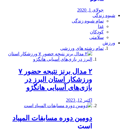
جولای 1, 2020
شیوه زندگی
تمام شیوه زندگی
غذا
کودکان
سلامتی
ورزش
تمام رشته های ورزشی
۲ مدال برنز نتیجه حضور ۷
ورزشکار استان البرز در
بازی‌های آسیایی هانگژو
اکتبر 12, 2023
دومین دوره مسابفات المپیاد
است