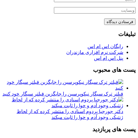
تبلیغات
رایگان اس ام اس
شرکت نرم افزاری مازندران
پنل اس ام اس
پست های محبوب
فیلتر ترک سیگار نیکوپرسین را جایگزین فیلتر سیگار خود کنید
دکتر جورجیا پردوم اسنادی را منتشر کرده که از لحاظ
ژنتیکی وجود آدم و حوا را ثابت میکند
پست های پربازدید