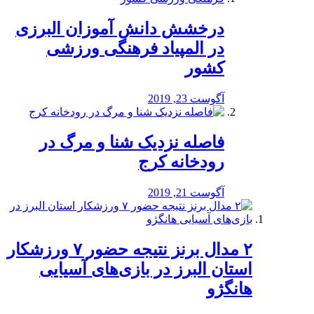
درخشش دانش آموزان البرزی
در المپیاد فرهنگی ورزشی
کشور
آگوست 23, 2019
️فاصله نزدیک شنا و مرگ در
رودخانه کرج
آگوست 21, 2019
۲ مدال برنز نتیجه حضور ۷ ورزشکار
استان البرز در بازی‌های آسیایی
هانگژو