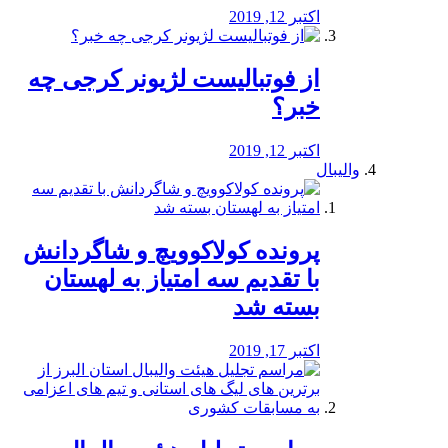
اکتبر 12, 2019
از فوتبالیست لژیونر کرجی چه
خبر؟
اکتبر 12, 2019
والیبال
پرونده کولاکوویچ و شاگردانش
با تقدیم سه امتیاز به لهستان
بسته شد
اکتبر 17, 2019