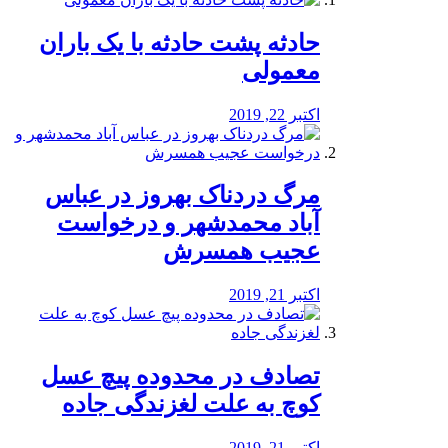
️حادثه پشت حادثه با یک باران
معمولی
اکتبر 22, 2019
مرگ دردناک بهروز در عباس
آباد محمدشهر و درخواست
عجیب همسرش
اکتبر 21, 2019
تصادف در محدوده پیچ عسل
کوچ به علت لغزندگی جاده
اکتبر 21, 2019