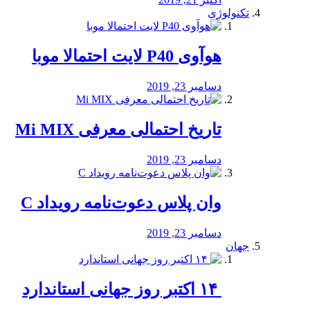
تکنولوژی
هوآوی P40 لایت احتمالا موبا
دسامبر 23, 2019
تاریخ احتمالی معرفی Mi MIX
دسامبر 23, 2019
وان پلاس دعوت‌نامه رویداد C
دسامبر 23, 2019
جهان
‏ ۱۴ اکتبر روز جهانی استاندارد