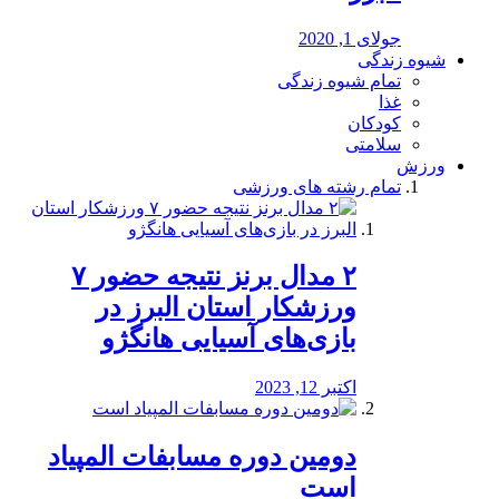
جولای 1, 2020
شیوه زندگی
تمام شیوه زندگی
غذا
کودکان
سلامتی
ورزش
تمام رشته های ورزشی
۲ مدال برنز نتیجه حضور ۷
ورزشکار استان البرز در
بازی‌های آسیایی هانگژو
اکتبر 12, 2023
دومین دوره مسابفات المپیاد
است