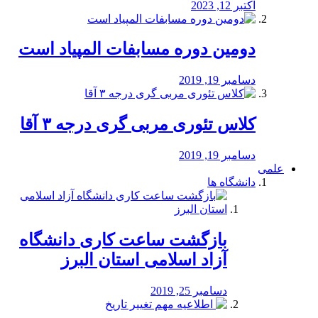
اکتبر 12, 2023
دومین دوره مسابفات المپیاد است
دسامبر 19, 2019
کلاس تئوری مربی گری درجه ۳ آقا
دسامبر 19, 2019
علمی
دانشگاه ها
بازگشت ساعت کاری دانشگاه
آزاد اسلامی استان البرز
دسامبر 25, 2019