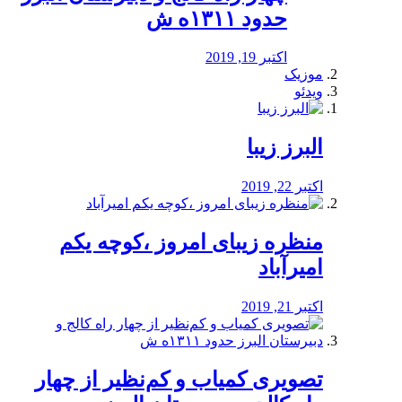
حدود ۱۳۱۱ه ش
اکتبر 19, 2019
موزیک
ویدئو
البرز زیبا
اکتبر 22, 2019
منظره‌‌ زیبای امروز ،کوچه یکم
امیرآباد
اکتبر 21, 2019
️تصویری کمیاب و کم‌نظیر از چهار