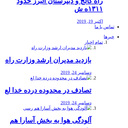
راه كالج و دبيرستان البرز حدود
۱۳۱۱ه ش
اکتبر 19, 2019
تماس با ما
خبرها
تمام اخبار
بازدید مدیران ارشد وزارت راه
دسامبر 24, 2019
تصادف در محدوده درده خدا لع
دسامبر 24, 2019
آلودگی هوا به بخش آسارا هم