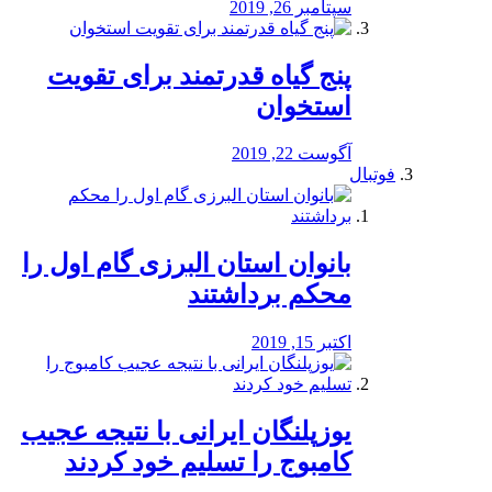
سپتامبر 26, 2019
پنج گیاه قدرتمند برای تقویت
استخوان
آگوست 22, 2019
فوتبال
بانوان استان البرزی گام اول را
محكم برداشتند
اکتبر 15, 2019
یوزپلنگان ایرانی با نتیجه عجیب
کامبوج را تسلیم خود کردند