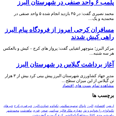
پلمب ۶ واحد صنفی در شهرستان البرز
محمد نصیری گفت: در ۴۵ بازدید انجام شده ۵ واحد صنفی در
محمدیه و یک…
مسافران کرجی امروز از فرودگاه پیام البرز
راهی کیش شدند
مرکز البرز؛ منوچهر اتقیایی گفت: پرواز های کرج – کیش و بالعکس
هر سه شنبه…
آغاز برداشت گیلاس در شهرستان البرز
مدیر جهاد کشاورزی شهرستان البرز پیش بینی کرد بیش از ۳ هزار
تن گیلاس از این میزان سطح…
مشاهده تمام پست های اقتصاد
برچسب ها
اربعین
اقتصادی
البرز
تابناك
توصیه-سلامتی
تکواندو
حوادث-البرز
خبرفوری-کرج
خبرهای
تکنولوڑی را بخوانید و ش
دهیاری ملک فالیز
سیاسی
صحن
فوری
ماهدشت
محمدشهر
پیام-شهروندی
کانال-پیشاهنگیکمالشهر
کرج
گرمدره
گوهردشت