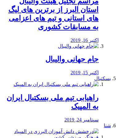
مراسم تجلیل هیئت والیبال
استان البرز از برترین های لیگ
های استانی و تیم های اعزامی
به مسابقات کشوری
اکتبر 16, 2019
جام جهانی والیبال
اکتبر 15, 2019
بسکتبال
راهیابی تیم ملی بسکتبال ایران
به المپیک
سپتامبر 24, 2019
شنا