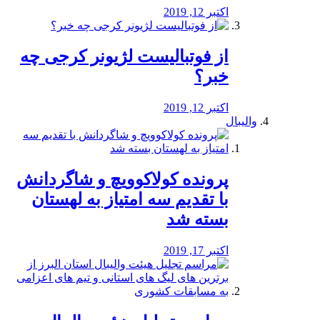
اکتبر 12, 2019
از فوتبالیست لژیونر کرجی چه
خبر؟
اکتبر 12, 2019
والیبال
پرونده کولاکوویچ و شاگردانش
با تقدیم سه امتیاز به لهستان
بسته شد
اکتبر 17, 2019