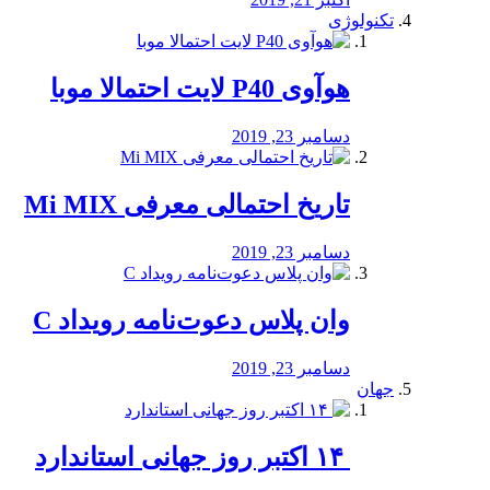
تکنولوژی
هوآوی P40 لایت احتمالا موبا
دسامبر 23, 2019
تاریخ احتمالی معرفی Mi MIX
دسامبر 23, 2019
وان پلاس دعوت‌نامه رویداد C
دسامبر 23, 2019
جهان
‏ ۱۴ اکتبر روز جهانی استاندارد