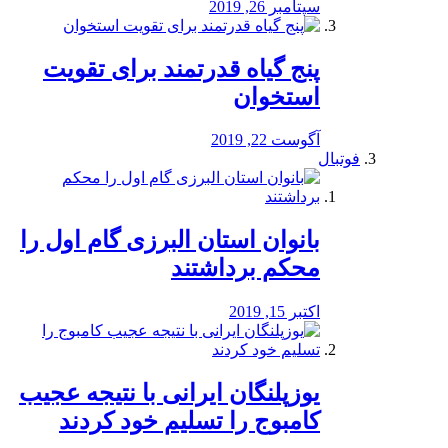
سپتامبر 26, 2019
پنج گیاه قدرتمند برای تقویت
استخوان
آگوست 22, 2019
فوتبال
بانوان استان البرزی گام اول را
محكم برداشتند
اکتبر 15, 2019
یوزپلنگان ایرانی با نتیجه عجیب
کامبوج را تسلیم خود کردند