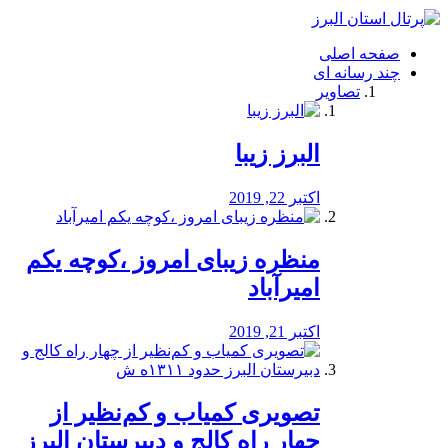
فصد
خون
صفحه اصلی
شرق
چند رسانه ای
تهران
تصاویر
خشکشویی
تصفیه
آب
البرز زیبا
طراحی
سایت
و
اکتبر 22, 2019
سئو
vip
منظره‌‌ زیبای امروز ،کوچه یکم
امیرآباد
اکتبر 21, 2019
️تصویری کمیاب و کم‌نظیر از
چهار راه كالج و دبيرستان البرز