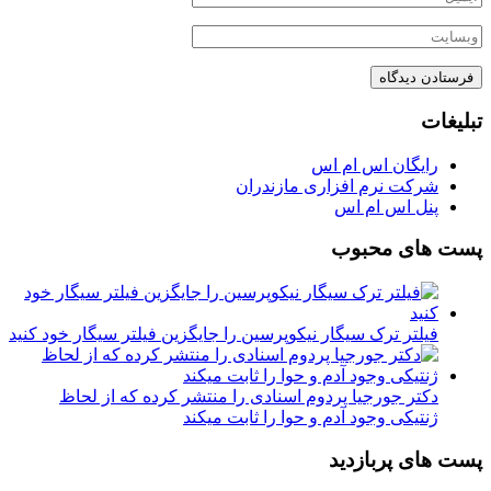
تبلیغات
رایگان اس ام اس
شرکت نرم افزاری مازندران
پنل اس ام اس
پست های محبوب
فیلتر ترک سیگار نیکوپرسین را جایگزین فیلتر سیگار خود کنید
دکتر جورجیا پردوم اسنادی را منتشر کرده که از لحاظ
ژنتیکی وجود آدم و حوا را ثابت میکند
پست های پربازدید