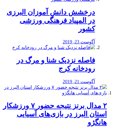
درخشش دانش آموزان البرزی
در المپیاد فرهنگی ورزشی
کشور
آگوست 23, 2019
️فاصله نزدیک شنا و مرگ در
رودخانه کرج
آگوست 21, 2019
۲ مدال برنز نتیجه حضور ۷ ورزشکار
استان البرز در بازی‌های آسیایی
هانگژو