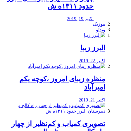
حدود ۱۳۱۱ه ش
اکتبر 19, 2019
موزیک
ویدئو
البرز زیبا
اکتبر 22, 2019
منظره‌‌ زیبای امروز ،کوچه یکم
امیرآباد
اکتبر 21, 2019
️تصویری کمیاب و کم‌نظیر از چهار