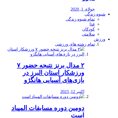
جولای 1, 2020
شیوه زندگی
تمام شیوه زندگی
غذا
کودکان
سلامتی
ورزش
تمام رشته های ورزشی
۲ مدال برنز نتیجه حضور ۷
ورزشکار استان البرز در
بازی‌های آسیایی هانگژو
اکتبر 12, 2023
دومین دوره مسابفات المپیاد
است