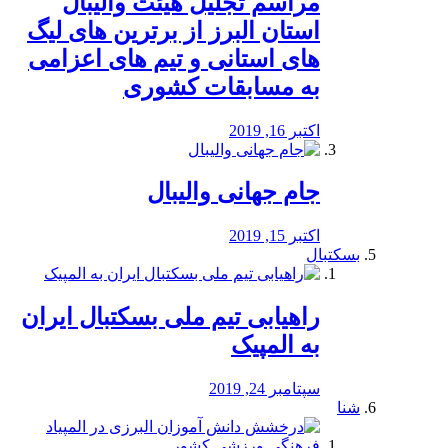
مراسم تجلیل هیئت والیبال
استان البرز از برترین های لیگ
های استانی و تیم های اعزامی
به مسابقات کشوری
اکتبر 16, 2019
جام جهانی والیبال
اکتبر 15, 2019
بسکتبال
راهیابی تیم ملی بسکتبال ایران
به المپیک
سپتامبر 24, 2019
شنا