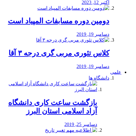
اکتبر 12, 2023
دومین دوره مسابفات المپیاد است
دسامبر 19, 2019
کلاس تئوری مربی گری درجه ۳ آقا
دسامبر 19, 2019
علمی
دانشگاه ها
بازگشت ساعت کاری دانشگاه
آزاد اسلامی استان البرز
دسامبر 25, 2019