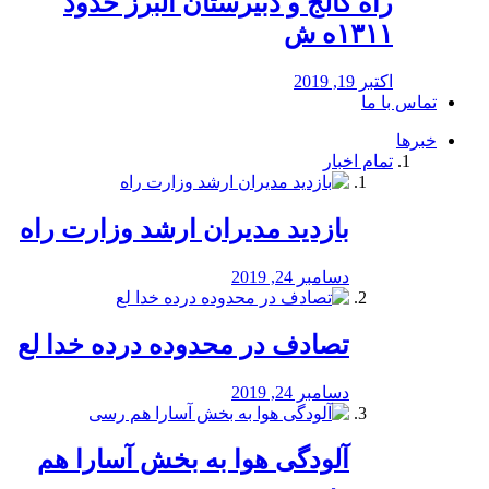
راه كالج و دبيرستان البرز حدود
۱۳۱۱ه ش
اکتبر 19, 2019
تماس با ما
خبرها
تمام اخبار
بازدید مدیران ارشد وزارت راه
دسامبر 24, 2019
تصادف در محدوده درده خدا لع
دسامبر 24, 2019
آلودگی هوا به بخش آسارا هم