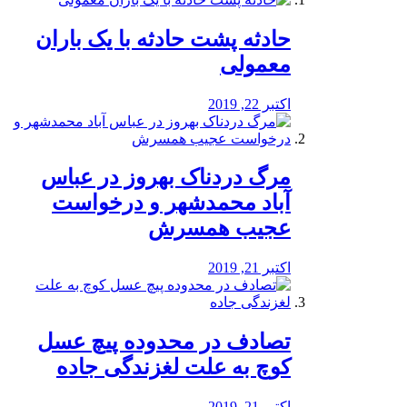
️حادثه پشت حادثه با یک باران
معمولی
اکتبر 22, 2019
مرگ دردناک بهروز در عباس
آباد محمدشهر و درخواست
عجیب همسرش
اکتبر 21, 2019
تصادف در محدوده پیچ عسل
کوچ به علت لغزندگی جاده
اکتبر 21, 2019