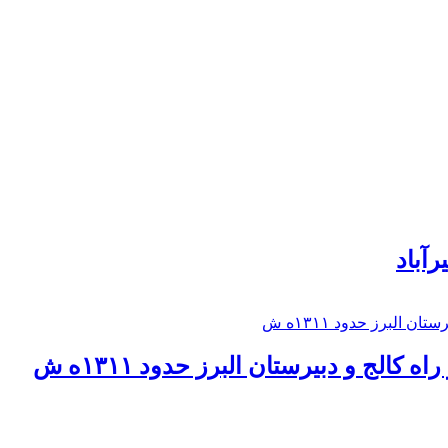
رآباد
كالج و دبيرستان البرز حدود ۱۳۱۱ه ش