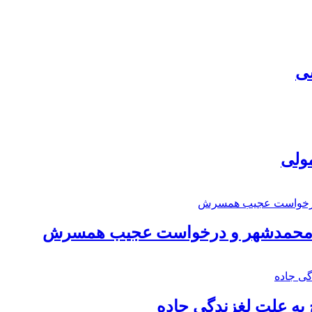
سی
مولی
اد محمدشهر و درخواست عجیب همسرش
به علت لغزندگی جاده