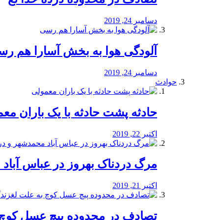
دسامبر 24, 2019
آلودگی هوا به بخش آسارا هم ر
دسامبر 24, 2019
حوادث
️حادثه پشت حادثه با یک باران مع
اکتبر 22, 2019
مرگ دردناک بهروز در عباس آب
اکتبر 21, 2019
تصادف در محدوده پیچ عسل کوچ 