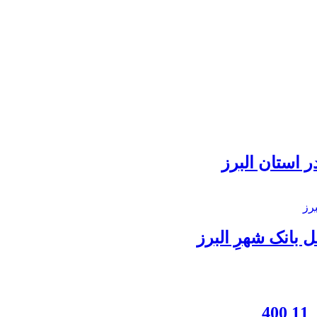
 استان البرز
بانک شهرِ البرز
4