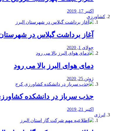
اکتبر 17, 2019
کشاورزی
آغاز برداشت گیلاس در شهرستان 
جولای 1, 2020
دمای هوای البرز بالا می رود
ژوئن 25, 2020
جذب سرباز در دانشکده کشاورز
اکتبر 21, 2019
انرژی