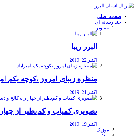
فصد
خون
صفحه اصلی
شرق
چند رسانه ای
تهران
تصاویر
خشکشویی
تصفیه
آب
البرز زیبا
طراحی
سایت
و
اکتبر 22, 2019
سئو
vip
منظره‌‌ زیبای امروز ،کوچه یکم امی
اکتبر 21, 2019
️تصویری کمیاب و کم‌نظیر از چهار راه 
اکتبر 19, 2019
موزیک
ویدئو