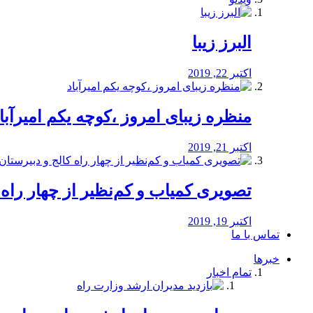
البرز زیبا
اکتبر 22, 2019
منظره‌‌ زیبای امروز ،کوچه یکم امیرآبا
اکتبر 21, 2019
️تصویری کمیاب و کم‌نظیر از چهار راه كالج
اکتبر 19, 2019
تماس با ما
خبرها
تمام اخبار