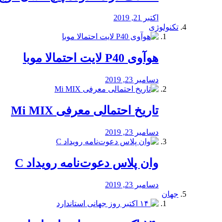
اکتبر 21, 2019
تکنولوژی
هوآوی P40 لایت احتمالا موبا
دسامبر 23, 2019
تاریخ احتمالی معرفی Mi MIX
دسامبر 23, 2019
وان پلاس دعوت‌نامه رویداد C
دسامبر 23, 2019
جهان