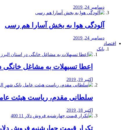
دسامبر 24, 2019
آلودگی هوا به بخش آسارا هم رسی
دسامبر 24, 2019
اقتصاد
بانک
️اعطا تسیهلات به مشاغل خانگی در
اکتبر 19, 2019
سلطانی مقدم، ریاست هیئت عامل 
اکتبر 18, 2019
تکرار قیمت چهارشنبه فروش دلار 11 00