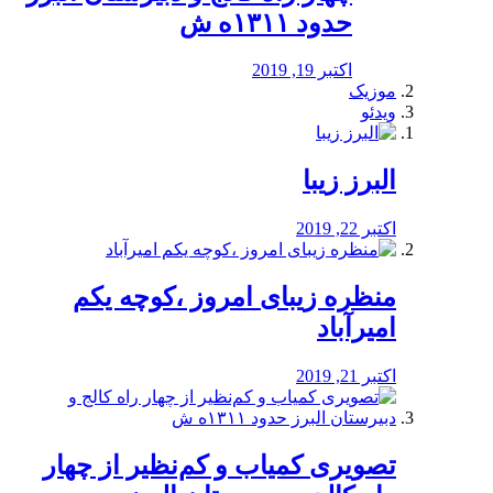
حدود ۱۳۱۱ه ش
اکتبر 19, 2019
موزیک
ویدئو
البرز زیبا
اکتبر 22, 2019
منظره‌‌ زیبای امروز ،کوچه یکم
امیرآباد
اکتبر 21, 2019
️تصویری کمیاب و کم‌نظیر از چهار