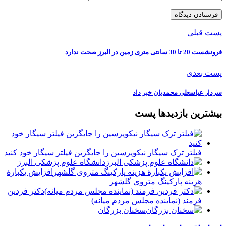
پست قبلی
فرونشست 20 تا 30 سانتی متری زمین در البرز صحت ندارد
پست بعدی
سردار عباسعلی محمدیان خبر داد
بیشترین بازدیدها پست
فیلتر ترک سیگار نیکوپرسین را جایگزین فیلتر سیگار خود کنید
دانشگاه علوم پزشکی البرز
افزایش یکبارۀ
هزینه پارکینگ متروی گلشهر
دكتر فردين
فرمند (نماينده مجلس مردم میانه)
سخنان بزرگان