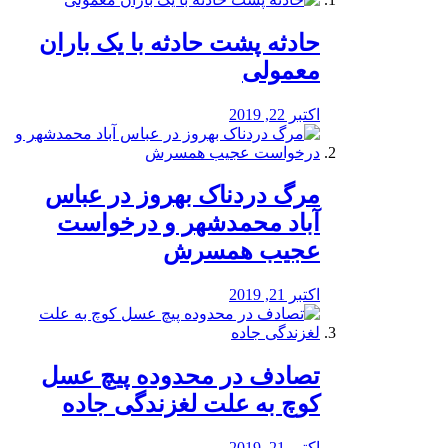
️حادثه پشت حادثه با یک باران
معمولی
اکتبر 22, 2019
مرگ دردناک بهروز در عباس
آباد محمدشهر و درخواست
عجیب همسرش
اکتبر 21, 2019
تصادف در محدوده پیچ عسل
کوچ به علت لغزندگی جاده
اکتبر 21, 2019