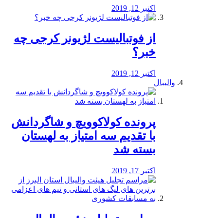
اکتبر 12, 2019
از فوتبالیست لژیونر کرجی چه
خبر؟
اکتبر 12, 2019
والیبال
پرونده کولاکوویچ و شاگردانش
با تقدیم سه امتیاز به لهستان
بسته شد
اکتبر 17, 2019