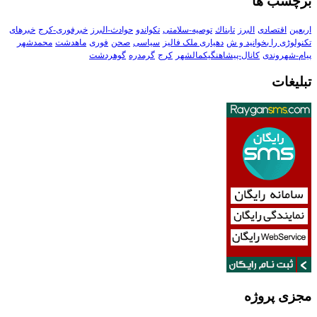
برچسب ها
اربعین
اقتصادی
البرز
تابناك
توصیه-سلامتی
تکواندو
حوادث-البرز
خبرفوری-کرج
خبرهای
تکنولوڑی را بخوانید و ش
دهیاری ملک فالیز
سیاسی
صحن
فوری
ماهدشت
محمدشهر
پیام-شهروندی
کانال-پیشاهنگیکمالشهر
کرج
گرمدره
گوهردشت
تبلیغات
مجزی پروژه