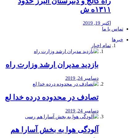
راه كالج و دبيرستان البرز حدود
۱۳۱۱ه ش
اکتبر 19, 2019
تماس با ما
خبرها
تمام اخبار
بازدید مدیران ارشد وزارت راه
دسامبر 24, 2019
تصادف در محدوده درده خدا لع
دسامبر 24, 2019
آلودگی هوا به بخش آسارا هم