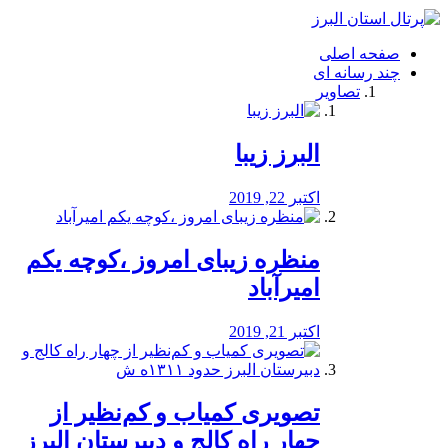
فصد
خون
صفحه اصلی
شرق
چند رسانه ای
تهران
تصاویر
خشکشویی
تصفیه
آب
البرز زیبا
طراحی
سایت
و
اکتبر 22, 2019
سئو
vip
منظره‌‌ زیبای امروز ،کوچه یکم
امیرآباد
اکتبر 21, 2019
️تصویری کمیاب و کم‌نظیر از
چهار راه كالج و دبيرستان البرز