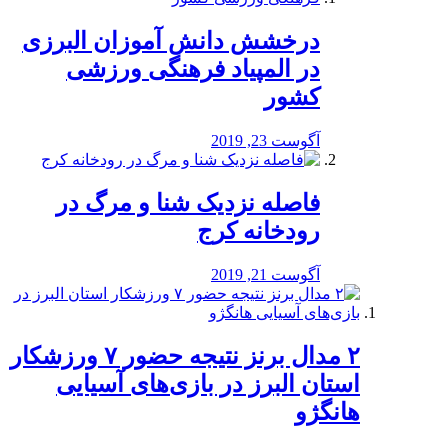
درخشش دانش آموزان البرزی
در المپیاد فرهنگی ورزشی
کشور
آگوست 23, 2019
️فاصله نزدیک شنا و مرگ در
رودخانه کرج
آگوست 21, 2019
۲ مدال برنز نتیجه حضور ۷ ورزشکار
استان البرز در بازی‌های آسیایی
هانگژو