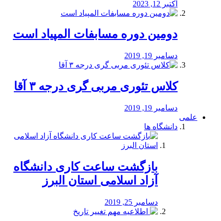
اکتبر 12, 2023
دومین دوره مسابفات المپیاد است
دسامبر 19, 2019
کلاس تئوری مربی گری درجه ۳ آقا
دسامبر 19, 2019
علمی
دانشگاه ها
بازگشت ساعت کاری دانشگاه
آزاد اسلامی استان البرز
دسامبر 25, 2019