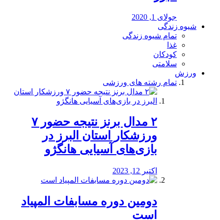
جولای 1, 2020
شیوه زندگی
تمام شیوه زندگی
غذا
کودکان
سلامتی
ورزش
تمام رشته های ورزشی
۲ مدال برنز نتیجه حضور ۷
ورزشکار استان البرز در
بازی‌های آسیایی هانگژو
اکتبر 12, 2023
دومین دوره مسابفات المپیاد
است