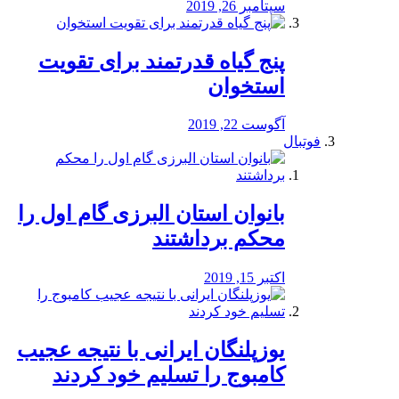
سپتامبر 26, 2019
پنج گیاه قدرتمند برای تقویت
استخوان
آگوست 22, 2019
فوتبال
بانوان استان البرزی گام اول را
محكم برداشتند
اکتبر 15, 2019
یوزپلنگان ایرانی با نتیجه عجیب
کامبوج را تسلیم خود کردند