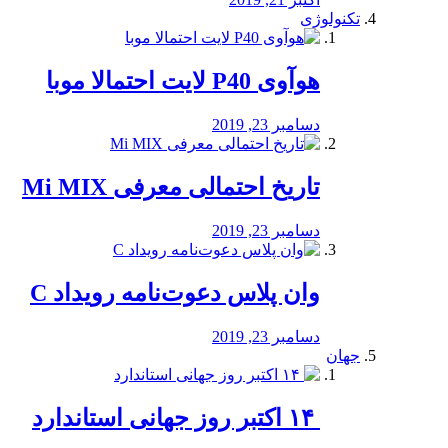
تکنولوژی
هوآوی P40 لایت احتمالا موبا
دسامبر 23, 2019
تاریخ احتمالی معرفی Mi MIX
دسامبر 23, 2019
وان پلاس دعوت‌نامه رویداد C
دسامبر 23, 2019
جهان
‏ ۱۴ اکتبر روز جهانی استاندارد