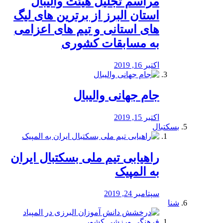
مراسم تجلیل هیئت والیبال
استان البرز از برترین های لیگ
های استانی و تیم های اعزامی
به مسابقات کشوری
اکتبر 16, 2019
جام جهانی والیبال
اکتبر 15, 2019
بسکتبال
راهیابی تیم ملی بسکتبال ایران
به المپیک
سپتامبر 24, 2019
شنا