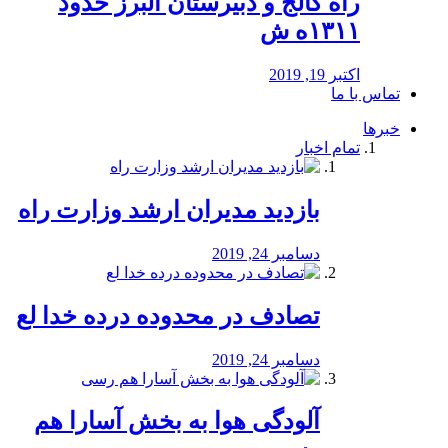
راه كالج و دبيرستان البرز حدود
۱۳۱۱ه ش
اکتبر 19, 2019
تماس با ما
خبرها
تمام اخبار
بازدید مدیران ارشد وزارت راه
دسامبر 24, 2019
تصادف در محدوده درده خدا لع
دسامبر 24, 2019
آلودگی هوا به بخش آسارا هم