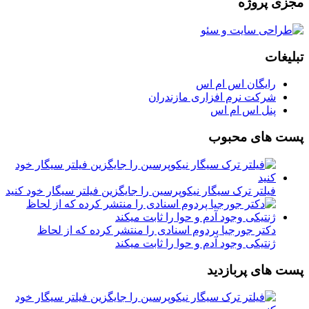
مجزی پروژه
تبلیغات
رایگان اس ام اس
شرکت نرم افزاری مازندران
پنل اس ام اس
پست های محبوب
فیلتر ترک سیگار نیکوپرسین را جایگزین فیلتر سیگار خود کنید
دکتر جورجیا پردوم اسنادی را منتشر کرده که از لحاظ
ژنتیکی وجود آدم و حوا را ثابت میکند
پست های پربازدید