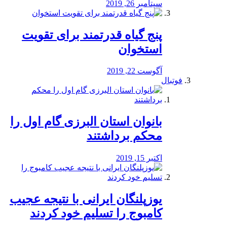
سپتامبر 26, 2019
پنج گیاه قدرتمند برای تقویت
استخوان
آگوست 22, 2019
فوتبال
بانوان استان البرزی گام اول را
محكم برداشتند
اکتبر 15, 2019
یوزپلنگان ایرانی با نتیجه عجیب
کامبوج را تسلیم خود کردند