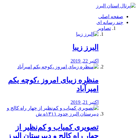
فصد
خون
صفحه اصلی
شرق
چند رسانه ای
تهران
تصاویر
خشکشویی
تصفیه
آب
البرز زیبا
طراحی
سایت
و
اکتبر 22, 2019
سئو
vip
منظره‌‌ زیبای امروز ،کوچه یکم
امیرآباد
اکتبر 21, 2019
️تصویری کمیاب و کم‌نظیر از
چهار راه كالج و دبيرستان البرز