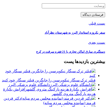
پست قبلی
سفر یکروزه استاندار البرز به شهرستان نظرآباد
پست بعدی
دستگیری سارق اماکن تجاری با 21 فقره سرقت در کرج
بیشترین بازدیدها پست
فیلتر ترک سیگار نیکوپرسین را جایگزین فیلتر سیگار خود کنید
دانشگاه علوم پزشکی البرز
افزایش یکبارۀ
هزینه پارکینگ متروی گلشهر
دكتر فردين
فرمند (نماينده مجلس مردم میانه)