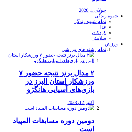
جولای 1, 2020
شیوه زندگی
تمام شیوه زندگی
غذا
کودکان
سلامتی
ورزش
تمام رشته های ورزشی
۲ مدال برنز نتیجه حضور ۷
ورزشکار استان البرز در
بازی‌های آسیایی هانگژو
اکتبر 12, 2023
دومین دوره مسابفات المپیاد
است