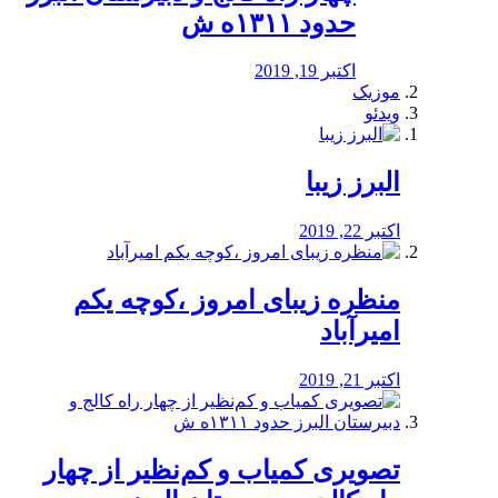
حدود ۱۳۱۱ه ش
اکتبر 19, 2019
موزیک
ویدئو
البرز زیبا
اکتبر 22, 2019
منظره‌‌ زیبای امروز ،کوچه یکم
امیرآباد
اکتبر 21, 2019
️تصویری کمیاب و کم‌نظیر از چهار