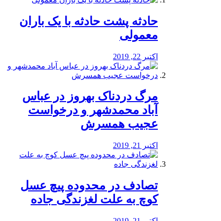
️حادثه پشت حادثه با یک باران
معمولی
اکتبر 22, 2019
مرگ دردناک بهروز در عباس
آباد محمدشهر و درخواست
عجیب همسرش
اکتبر 21, 2019
تصادف در محدوده پیچ عسل
کوچ به علت لغزندگی جاده
اکتبر 21, 2019