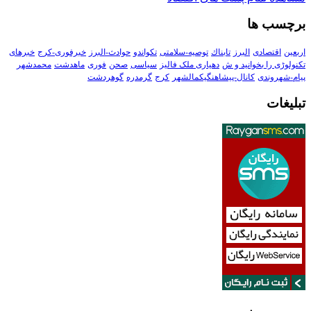
برچسب ها
اربعین
اقتصادی
البرز
تابناك
توصیه-سلامتی
تکواندو
حوادث-البرز
خبرفوری-کرج
خبرهای
تکنولوڑی را بخوانید و ش
دهیاری ملک فالیز
سیاسی
صحن
فوری
ماهدشت
محمدشهر
پیام-شهروندی
کانال-پیشاهنگیکمالشهر
کرج
گرمدره
گوهردشت
تبلیغات