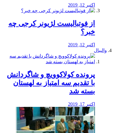
اکتبر 12, 2019
از فوتبالیست لژیونر کرجی چه
خبر؟
اکتبر 12, 2019
والیبال
پرونده کولاکوویچ و شاگردانش
با تقدیم سه امتیاز به لهستان
بسته شد
اکتبر 17, 2019