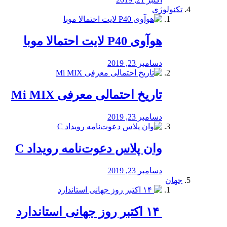
تکنولوژی
هوآوی P40 لایت احتمالا موبا
دسامبر 23, 2019
تاریخ احتمالی معرفی Mi MIX
دسامبر 23, 2019
وان پلاس دعوت‌نامه رویداد C
دسامبر 23, 2019
جهان
‏ ۱۴ اکتبر روز جهانی استاندارد