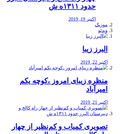
حدود ۱۳۱۱ه ش
اکتبر 19, 2019
موزیک
ویدئو
البرز زیبا
اکتبر 22, 2019
منظره‌‌ زیبای امروز ،کوچه یکم
امیرآباد
اکتبر 21, 2019
️تصویری کمیاب و کم‌نظیر از چهار