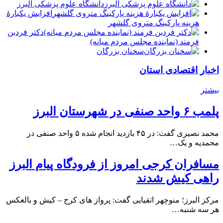
دانشگاه علوم پزشکی البرز
افزایش یکبارۀ
هزینه پارکینگ متروی گلشهر
دكتر فردين
فرمند (نماينده مجلس مردم میانه)
سخنان بزرگان
اخبار اقتصادی استان
بیشتر
پلمب ۶ واحد صنفی در شهرستان البرز
محمد نصیری گفت: در ۴۵ بازدید انجام شده ۵ واحد صنفی در
محمدیه و یک…
مسافران کرجی امروز از فرودگاه پیام البرز
راهی کیش شدند
مرکز البرز؛ منوچهر اتقیایی گفت: پرواز های کرج – کیش و بالعکس
هر سه شنبه…