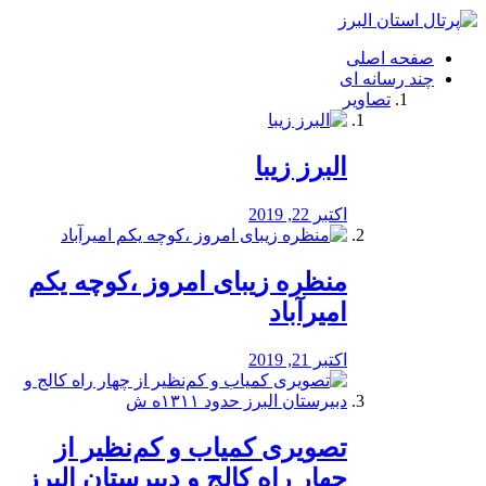
فصد
خون
صفحه اصلی
شرق
چند رسانه ای
تهران
تصاویر
خشکشویی
تصفیه
آب
البرز زیبا
طراحی
سایت
و
اکتبر 22, 2019
سئو
vip
منظره‌‌ زیبای امروز ،کوچه یکم
امیرآباد
اکتبر 21, 2019
️تصویری کمیاب و کم‌نظیر از
چهار راه كالج و دبيرستان البرز