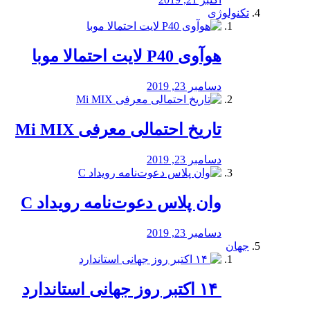
تکنولوژی
هوآوی P40 لایت احتمالا موبا
دسامبر 23, 2019
تاریخ احتمالی معرفی Mi MIX
دسامبر 23, 2019
وان پلاس دعوت‌نامه رویداد C
دسامبر 23, 2019
جهان
‏ ۱۴ اکتبر روز جهانی استاندارد