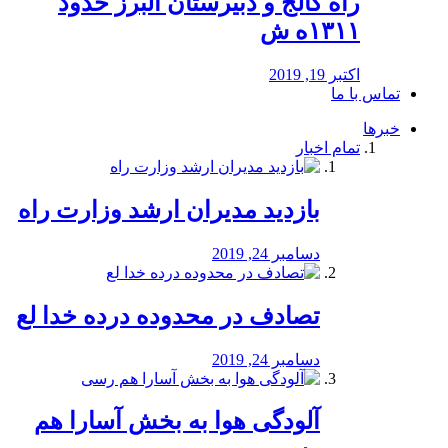
راه كالج و دبيرستان البرز حدود
۱۳۱۱ه ش
اکتبر 19, 2019
تماس با ما
خبرها
تمام اخبار
بازدید مدیران ارشد وزارت راه
دسامبر 24, 2019
تصادف در محدوده درده خدا لع
دسامبر 24, 2019
آلودگی هوا به بخش آسارا هم