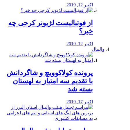
اکتبر 12, 2019
از فوتبالیست لژیونر کرجی چه
خبر؟
اکتبر 12, 2019
والیبال
پرونده کولاکوویچ و شاگردانش
با تقدیم سه امتیاز به لهستان
بسته شد
اکتبر 17, 2019