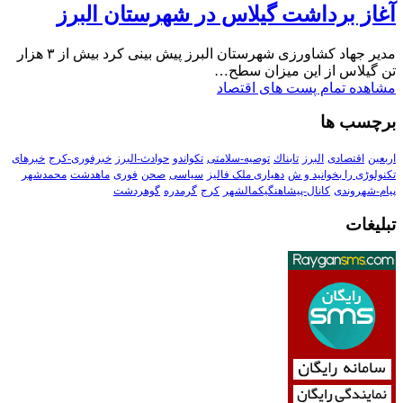
آغاز برداشت گیلاس در شهرستان البرز
مدیر جهاد کشاورزی شهرستان البرز پیش بینی کرد بیش از ۳ هزار
تن گیلاس از این میزان سطح…
مشاهده تمام پست های اقتصاد
برچسب ها
اربعین
اقتصادی
البرز
تابناك
توصیه-سلامتی
تکواندو
حوادث-البرز
خبرفوری-کرج
خبرهای
تکنولوڑی را بخوانید و ش
دهیاری ملک فالیز
سیاسی
صحن
فوری
ماهدشت
محمدشهر
پیام-شهروندی
کانال-پیشاهنگیکمالشهر
کرج
گرمدره
گوهردشت
تبلیغات