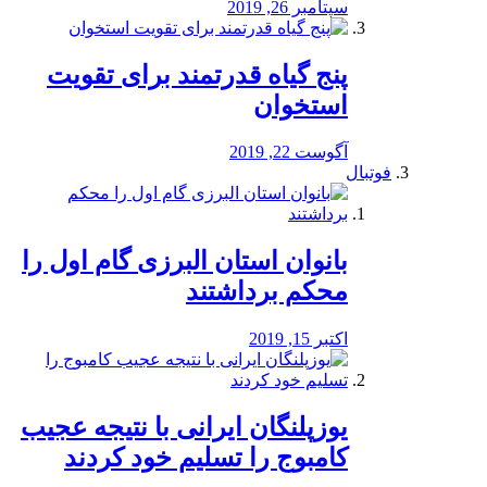
سپتامبر 26, 2019
پنج گیاه قدرتمند برای تقویت
استخوان
آگوست 22, 2019
فوتبال
بانوان استان البرزی گام اول را
محكم برداشتند
اکتبر 15, 2019
یوزپلنگان ایرانی با نتیجه عجیب
کامبوج را تسلیم خود کردند