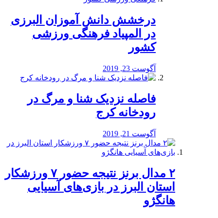
درخشش دانش آموزان البرزی
در المپیاد فرهنگی ورزشی
کشور
آگوست 23, 2019
️فاصله نزدیک شنا و مرگ در
رودخانه کرج
آگوست 21, 2019
۲ مدال برنز نتیجه حضور ۷ ورزشکار
استان البرز در بازی‌های آسیایی
هانگژو