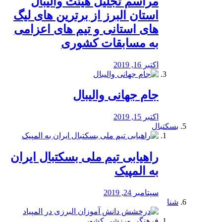
مراسم تجلیل هیئت والیبال
استان البرز از برترین های لیگ
های استانی و تیم های اعزامی
به مسابقات کشوری
اکتبر 16, 2019
جام جهانی والیبال
اکتبر 15, 2019
بسکتبال
راهیابی تیم ملی بسکتبال ایران
به المپیک
سپتامبر 24, 2019
شنا