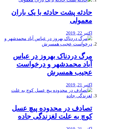
️حادثه پشت حادثه با یک باران
معمولی
اکتبر 22, 2019
مرگ دردناک بهروز در عباس
آباد محمدشهر و درخواست
عجیب همسرش
اکتبر 21, 2019
تصادف در محدوده پیچ عسل
کوچ به علت لغزندگی جاده
اکتبر 21, 2019