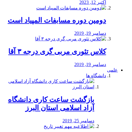
اکتبر 12, 2023
دومین دوره مسابفات المپیاد است
دسامبر 19, 2019
کلاس تئوری مربی گری درجه ۳ آقا
دسامبر 19, 2019
علمی
دانشگاه ها
بازگشت ساعت کاری دانشگاه
آزاد اسلامی استان البرز
دسامبر 25, 2019