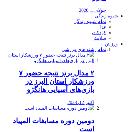
جولای 1, 2020
شیوه زندگی
تمام شیوه زندگی
غذا
کودکان
سلامتی
ورزش
تمام رشته های ورزشی
۲ مدال برنز نتیجه حضور ۷
ورزشکار استان البرز در
بازی‌های آسیایی هانگژو
اکتبر 12, 2023
دومین دوره مسابفات المپیاد
است