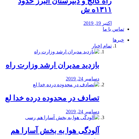
راه كالج و دبيرستان البرز حدود
۱۳۱۱ه ش
اکتبر 19, 2019
تماس با ما
خبرها
تمام اخبار
بازدید مدیران ارشد وزارت راه
دسامبر 24, 2019
تصادف در محدوده درده خدا لع
دسامبر 24, 2019
آلودگی هوا به بخش آسارا هم