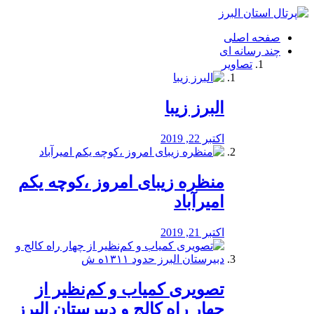
فصد
خون
صفحه اصلی
شرق
چند رسانه ای
تهران
تصاویر
خشکشویی
تصفیه
آب
البرز زیبا
طراحی
سایت
و
اکتبر 22, 2019
سئو
vip
منظره‌‌ زیبای امروز ،کوچه یکم
امیرآباد
اکتبر 21, 2019
️تصویری کمیاب و کم‌نظیر از
چهار راه كالج و دبيرستان البرز