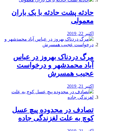
️حادثه پشت حادثه با یک باران
معمولی
اکتبر 22, 2019
مرگ دردناک بهروز در عباس
آباد محمدشهر و درخواست
عجیب همسرش
اکتبر 21, 2019
تصادف در محدوده پیچ عسل
کوچ به علت لغزندگی جاده
اکتبر 21, 2019