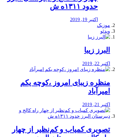
حدود ۱۳۱۱ه ش
اکتبر 19, 2019
موزیک
ویدئو
البرز زیبا
اکتبر 22, 2019
منظره‌‌ زیبای امروز ،کوچه یکم
امیرآباد
اکتبر 21, 2019
️تصویری کمیاب و کم‌نظیر از چهار