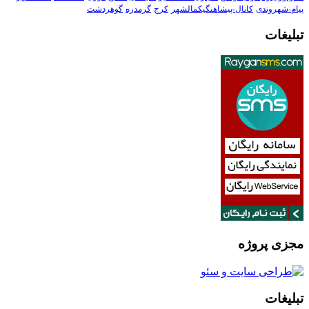
پیام-شهروندی
کانال-پیشاهنگیکمالشهر
کرج
گرمدره
گوهردشت
تبلیغات
مجزی پروژه
تبلیغات