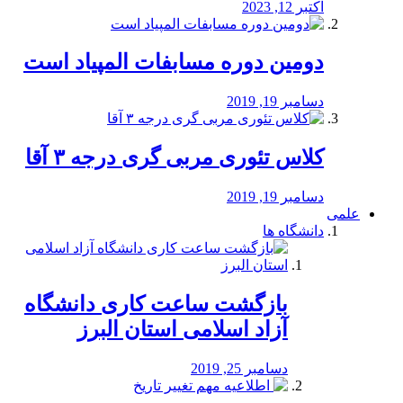
اکتبر 12, 2023
دومین دوره مسابفات المپیاد است
دسامبر 19, 2019
کلاس تئوری مربی گری درجه ۳ آقا
دسامبر 19, 2019
علمی
دانشگاه ها
بازگشت ساعت کاری دانشگاه
آزاد اسلامی استان البرز
دسامبر 25, 2019