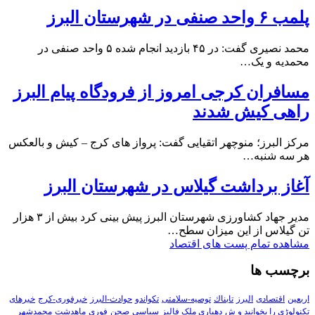
پلمب ۶ واحد صنفی در شهرستان البرز
محمد نصیری گفت: در ۴۵ بازدید انجام شده ۵ واحد صنفی در
محمدیه و یک…
مسافران کرجی امروز از فرودگاه پیام البرز
راهی کیش شدند
مرکز البرز؛ منوچهر اتقیایی گفت: پرواز های کرج – کیش و بالعکس
هر سه شنبه…
آغاز برداشت گیلاس در شهرستان البرز
مدیر جهاد کشاورزی شهرستان البرز پیش بینی کرد بیش از ۳ هزار
تن گیلاس از این میزان سطح…
مشاهده تمام پست های اقتصاد
برچسب ها
اربعین
اقتصادی
البرز
تابناك
توصیه-سلامتی
تکواندو
حوادث-البرز
خبرفوری-کرج
خبرهای
تکنولوڑی را بخوانید و ش
دهیاری ملک فالیز
سیاسی
صحن
فوری
ماهدشت
محمدشهر