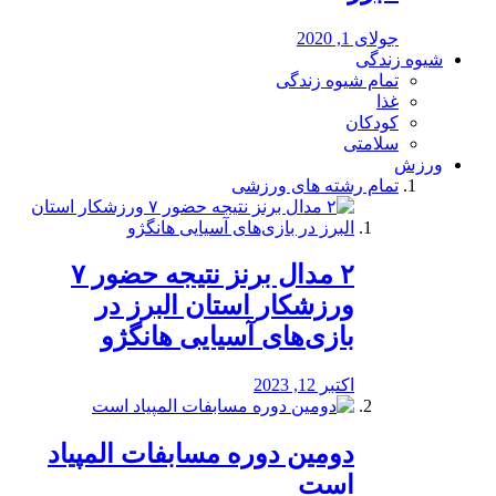
جولای 1, 2020
شیوه زندگی
تمام شیوه زندگی
غذا
کودکان
سلامتی
ورزش
تمام رشته های ورزشی
۲ مدال برنز نتیجه حضور ۷
ورزشکار استان البرز در
بازی‌های آسیایی هانگژو
اکتبر 12, 2023
دومین دوره مسابفات المپیاد
است