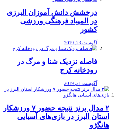
درخشش دانش آموزان البرزی
در المپیاد فرهنگی ورزشی
کشور
آگوست 23, 2019
️فاصله نزدیک شنا و مرگ در
رودخانه کرج
آگوست 21, 2019
۲ مدال برنز نتیجه حضور ۷ ورزشکار
استان البرز در بازی‌های آسیایی
هانگژو