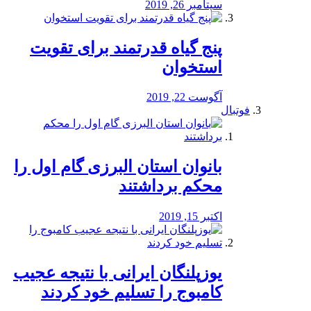
سپتامبر 26, 2019
پنج گیاه قدرتمند برای تقویت
استخوان
آگوست 22, 2019
فوتبال
بانوان استان البرزی گام اول را
محكم برداشتند
اکتبر 15, 2019
یوزپلنگان ایرانی با نتیجه عجیب
کامبوج را تسلیم خود کردند