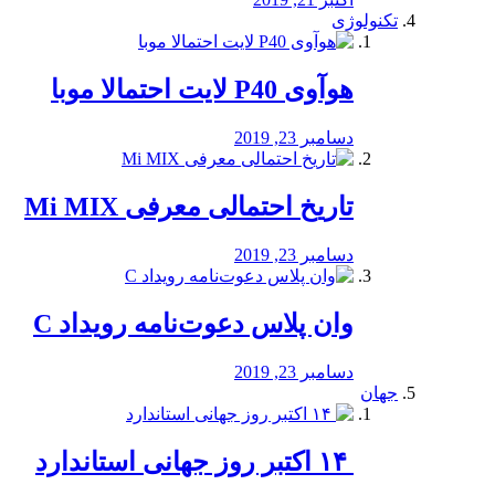
تکنولوژی
هوآوی P40 لایت احتمالا موبا
دسامبر 23, 2019
تاریخ احتمالی معرفی Mi MIX
دسامبر 23, 2019
وان پلاس دعوت‌نامه رویداد C
دسامبر 23, 2019
جهان
‏ ۱۴ اکتبر روز جهانی استاندارد