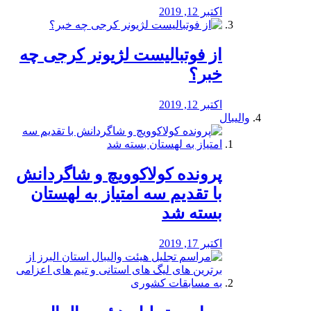
اکتبر 12, 2019
از فوتبالیست لژیونر کرجی چه
خبر؟
اکتبر 12, 2019
والیبال
پرونده کولاکوویچ و شاگردانش
با تقدیم سه امتیاز به لهستان
بسته شد
اکتبر 17, 2019