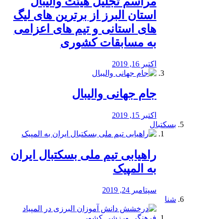
مراسم تجلیل هیئت والیبال
استان البرز از برترین های لیگ
های استانی و تیم های اعزامی
به مسابقات کشوری
اکتبر 16, 2019
جام جهانی والیبال
اکتبر 15, 2019
بسکتبال
راهیابی تیم ملی بسکتبال ایران
به المپیک
سپتامبر 24, 2019
شنا