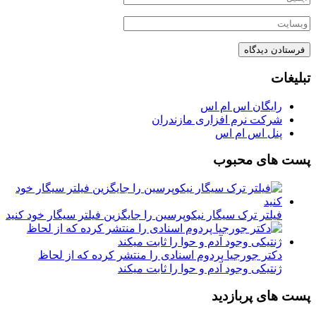
تبلیغات
رایگان اس ام اس
شرکت نرم افزاری مازندران
پنل اس ام اس
پست های محبوب
فیلتر ترک سیگار نیکوپرسین را جایگزین فیلتر سیگار خود کنید
دکتر جورجیا پردوم اسنادی را منتشر کرده که از لحاظ
ژنتیکی وجود آدم و حوا را ثابت میکند
پست های پربازدید