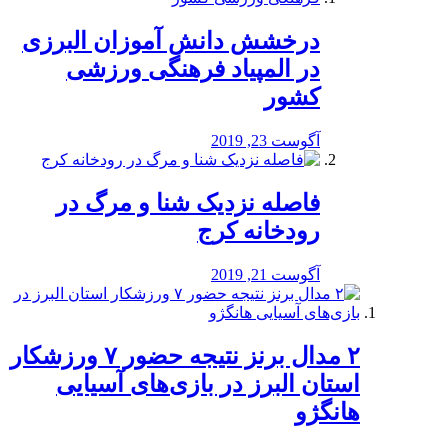
درخشش دانش آموزان البرزی
در المپیاد فرهنگی ورزشی
کشور
آگوست 23, 2019
️فاصله نزدیک شنا و مرگ در
رودخانه کرج
آگوست 21, 2019
۲ مدال برنز نتیجه حضور ۷ ورزشکار
استان البرز در بازی‌های آسیایی
هانگژو