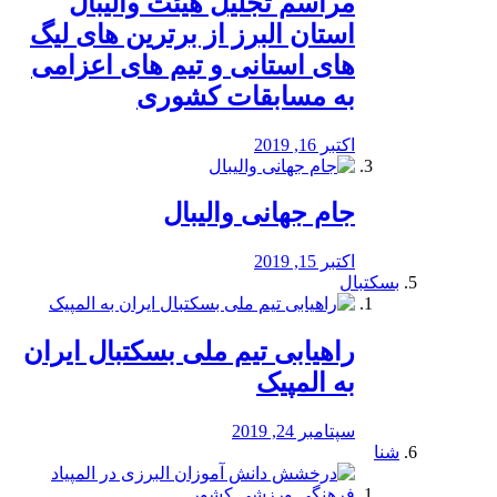
مراسم تجلیل هیئت والیبال
استان البرز از برترین های لیگ
های استانی و تیم های اعزامی
به مسابقات کشوری
اکتبر 16, 2019
جام جهانی والیبال
اکتبر 15, 2019
بسکتبال
راهیابی تیم ملی بسکتبال ایران
به المپیک
سپتامبر 24, 2019
شنا