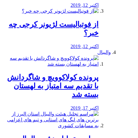
اکتبر 12, 2019
از فوتبالیست لژیونر کرجی چه
خبر؟
اکتبر 12, 2019
والیبال
پرونده کولاکوویچ و شاگردانش
با تقدیم سه امتیاز به لهستان
بسته شد
اکتبر 17, 2019