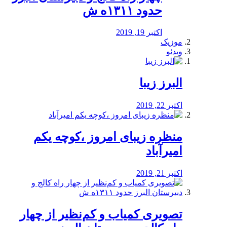
حدود ۱۳۱۱ه ش
اکتبر 19, 2019
موزیک
ویدئو
البرز زیبا
اکتبر 22, 2019
منظره‌‌ زیبای امروز ،کوچه یکم
امیرآباد
اکتبر 21, 2019
️تصویری کمیاب و کم‌نظیر از چهار