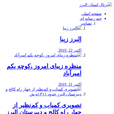
فصد
خون
صفحه اصلی
شرق
چند رسانه ای
تهران
تصاویر
خشکشویی
تصفیه
آب
البرز زیبا
طراحی
سایت
و
اکتبر 22, 2019
سئو
vip
منظره‌‌ زیبای امروز ،کوچه یکم
امیرآباد
اکتبر 21, 2019
️تصویری کمیاب و کم‌نظیر از
چهار راه كالج و دبيرستان البرز