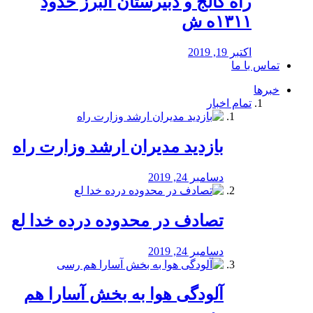
راه كالج و دبيرستان البرز حدود
۱۳۱۱ه ش
اکتبر 19, 2019
تماس با ما
خبرها
تمام اخبار
بازدید مدیران ارشد وزارت راه
دسامبر 24, 2019
تصادف در محدوده درده خدا لع
دسامبر 24, 2019
آلودگی هوا به بخش آسارا هم