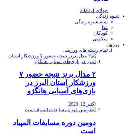
جولای 1, 2020
شیوه زندگی
تمام شیوه زندگی
غذا
کودکان
سلامتی
ورزش
تمام رشته های ورزشی
۲ مدال برنز نتیجه حضور ۷
ورزشکار استان البرز در
بازی‌های آسیایی هانگژو
اکتبر 12, 2023
دومین دوره مسابفات المپیاد
است