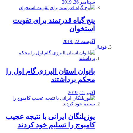
سپتامبر 26, 2019
پنج گیاه قدرتمند برای تقویت
استخوان
آگوست 22, 2019
فوتبال
بانوان استان البرزی گام اول را
محكم برداشتند
اکتبر 15, 2019
یوزپلنگان ایرانی با نتیجه عجیب
کامبوج را تسلیم خود کردند