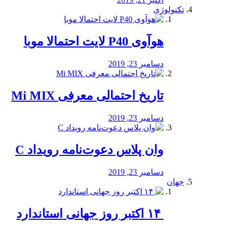
تکنولوژی
هوآوی P40 لایت احتمالا موبا
دسامبر 23, 2019
تاریخ احتمالی معرفی Mi MIX
دسامبر 23, 2019
وان پلاس دعوت‌نامه رویداد C
دسامبر 23, 2019
جهان
‏ ۱۴ اکتبر روز جهانی استاندارد