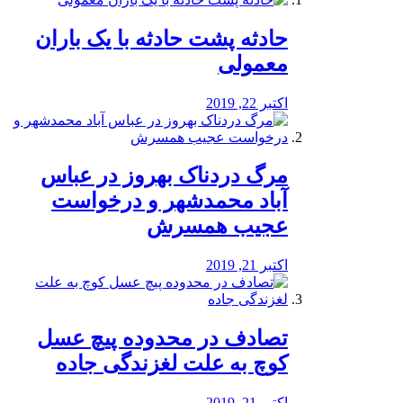
️حادثه پشت حادثه با یک باران
معمولی
اکتبر 22, 2019
مرگ دردناک بهروز در عباس
آباد محمدشهر و درخواست
عجیب همسرش
اکتبر 21, 2019
تصادف در محدوده پیچ عسل
کوچ به علت لغزندگی جاده
اکتبر 21, 2019