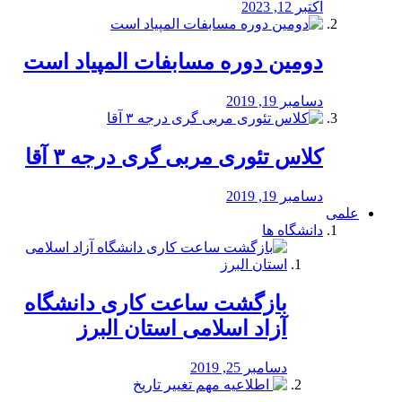
اکتبر 12, 2023
دومین دوره مسابفات المپیاد است
دسامبر 19, 2019
کلاس تئوری مربی گری درجه ۳ آقا
دسامبر 19, 2019
علمی
دانشگاه ها
بازگشت ساعت کاری دانشگاه
آزاد اسلامی استان البرز
دسامبر 25, 2019