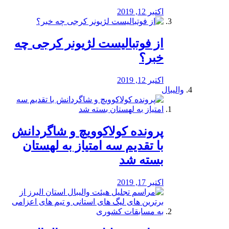
اکتبر 12, 2019
از فوتبالیست لژیونر کرجی چه
خبر؟
اکتبر 12, 2019
والیبال
پرونده کولاکوویچ و شاگردانش
با تقدیم سه امتیاز به لهستان
بسته شد
اکتبر 17, 2019