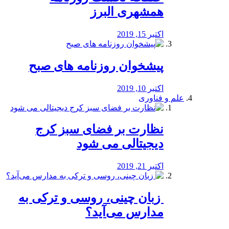
همشهری البرز
اکتبر 15, 2019
پیشخوان روزنامه های صبح
اکتبر 10, 2019
علم و فناوری
نظارت بر فضای سبز کرج
دیجیتالی می شود
اکتبر 21, 2019
️ زبان چینی، روسی و ترکی به
مدارس می‌آید؟