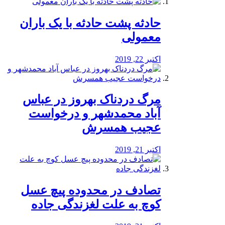
️حادثه پشت حادثه با یک باران
معمولی
اکتبر 22, 2019
مرگ دردناک بهروز در عباس
آباد محمدشهر و درخواست
عجیب همسرش
اکتبر 21, 2019
تصادف در محدوده پیچ عسل
کوچ به علت لغزندگی جاده