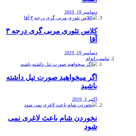
دسامبر 19, 2019
کلاس تئوری مربی گری درجه ۳
آقا
دسامبر 19, 2019
تناسب اندام
اگر میخواهید صورت تپل داشته
باشید
اکتبر 3, 2019
نخوردن شام باعث لاغری نمی
‌شود