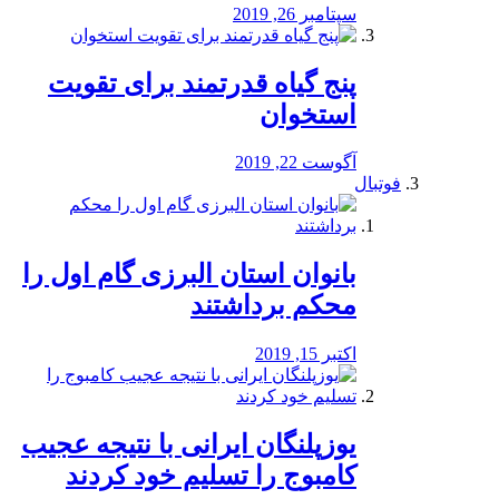
سپتامبر 26, 2019
پنج گیاه قدرتمند برای تقویت
استخوان
آگوست 22, 2019
فوتبال
بانوان استان البرزی گام اول را
محكم برداشتند
اکتبر 15, 2019
یوزپلنگان ایرانی با نتیجه عجیب
کامبوج را تسلیم خود کردند