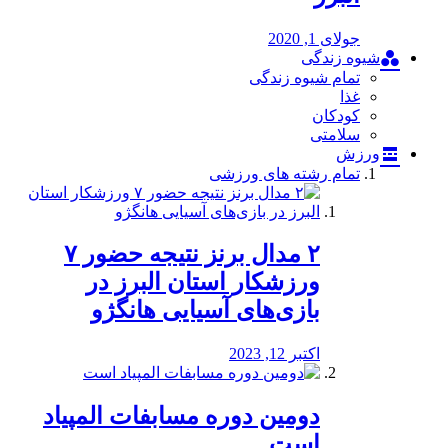
جولای 1, 2020
شیوه زندگی
تمام شیوه زندگی
غذا
کودکان
سلامتی
ورزش
تمام رشته های ورزشی
۲ مدال برنز نتیجه حضور ۷
ورزشکار استان البرز در
بازی‌های آسیایی هانگژو
اکتبر 12, 2023
دومین دوره مسابفات المپیاد
است