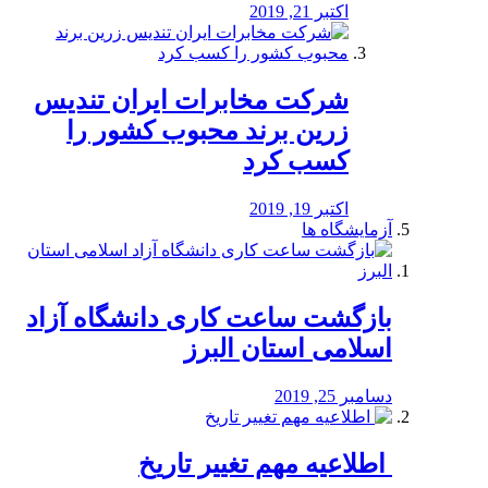
اکتبر 21, 2019
شرکت مخابرات ایران تندیس
زرین برند محبوب کشور را
کسب کرد
اکتبر 19, 2019
آزمایشگاه ها
بازگشت ساعت کاری دانشگاه آزاد
اسلامی استان البرز
دسامبر 25, 2019
️ اطلاعیه مهم تغییر تاریخ