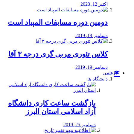
اکتبر 12, 2023
دومین دوره مسابفات المپیاد است
دسامبر 19, 2019
کلاس تئوری مربی گری درجه ۳ آقا
دسامبر 19, 2019
علمی
دانشگاه ها
بازگشت ساعت کاری دانشگاه
آزاد اسلامی استان البرز
دسامبر 25, 2019