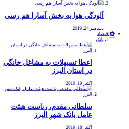
آلودگی هوا به بخش آسارا هم رسی
دسامبر 24, 2019
اقتصاد
بانک
️اعطا تسیهلات به مشاغل خانگی
در استان البرز
اکتبر 19, 2019
سلطانی مقدم، ریاست هیئت
عامل بانک شهرِ البرز
اکتبر 18, 2019