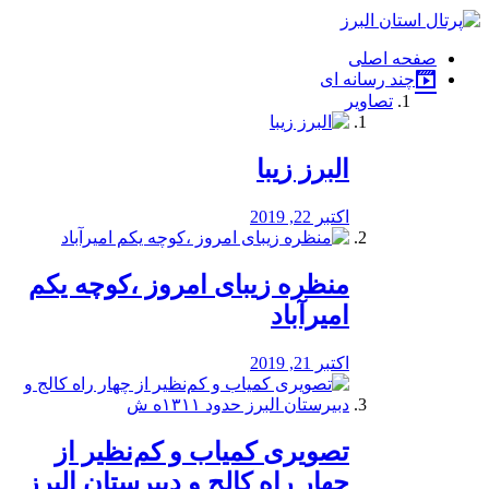
فصد
خون
صفحه اصلی
شرق
چند رسانه ای
تهران
تصاویر
خشکشویی
تصفیه
آب
البرز زیبا
طراحی
سایت
و
اکتبر 22, 2019
سئو
vip
منظره‌‌ زیبای امروز ،کوچه یکم
امیرآباد
اکتبر 21, 2019
️تصویری کمیاب و کم‌نظیر از
چهار راه كالج و دبيرستان البرز