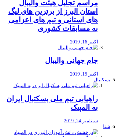
مراسم تجلیل هیئت والیبال
استان البرز از برترین های لیگ
های استانی و تیم های اعزامی
به مسابقات کشوری
اکتبر 16, 2019
جام جهانی والیبال
اکتبر 15, 2019
بسکتبال
راهیابی تیم ملی بسکتبال ایران
به المپیک
سپتامبر 24, 2019
شنا