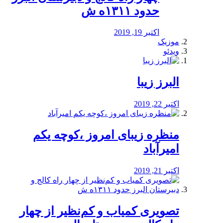
حدود ۱۳۱۱ه ش
اکتبر 19, 2019
موزیک
ویدئو
البرز زیبا
اکتبر 22, 2019
منظره‌‌ زیبای امروز ،کوچه یکم
امیرآباد
اکتبر 21, 2019
️تصویری کمیاب و کم‌نظیر از چهار