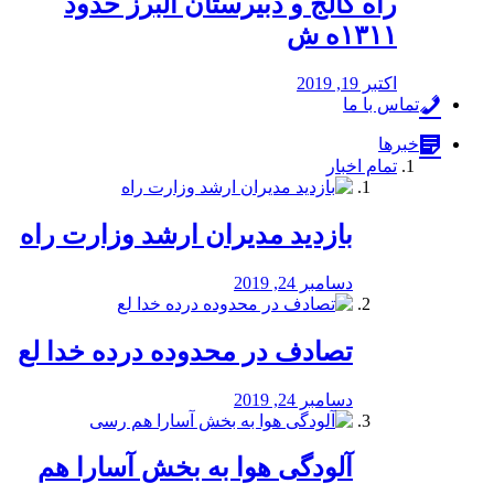
راه كالج و دبيرستان البرز حدود
۱۳۱۱ه ش
اکتبر 19, 2019
تماس با ما
خبرها
تمام اخبار
بازدید مدیران ارشد وزارت راه
دسامبر 24, 2019
تصادف در محدوده درده خدا لع
دسامبر 24, 2019
آلودگی هوا به بخش آسارا هم