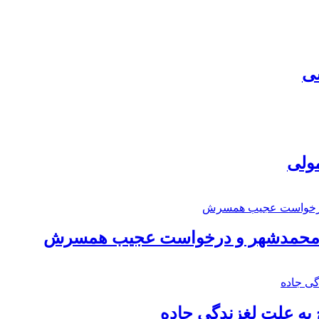
سی
مولی
اد محمدشهر و درخواست عجیب همسرش
به علت لغزندگی جاده