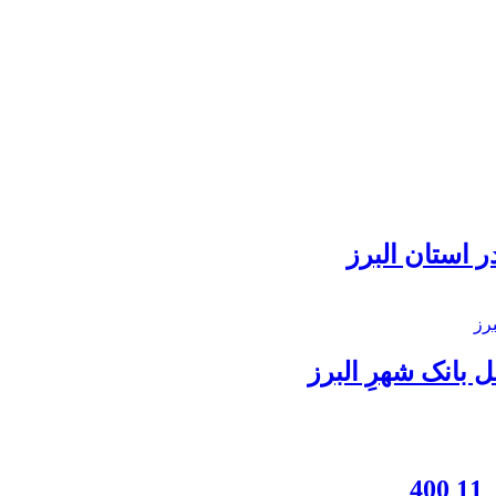
 استان البرز
بانک شهرِ البرز
4