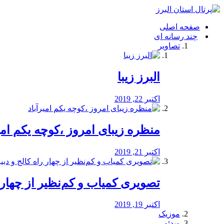
فصد
خون
صفحه اصلی
شرق
چند رسانه ای
تهران
تصاویر
خشکشویی
تصفیه
آب
البرز زیبا
طراحی
سایت
و
اکتبر 22, 2019
سئو
vip
منظره‌‌ زیبای امروز ،کوچه یکم امی
اکتبر 21, 2019
️تصویری کمیاب و کم‌نظیر از چهار راه 
اکتبر 19, 2019
موزیک
ویدئو