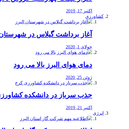
اکتبر 17, 2019
کشاورزی
آغاز برداشت گیلاس در شهرستان 
جولای 1, 2020
دمای هوای البرز بالا می رود
ژوئن 25, 2020
جذب سرباز در دانشکده کشاورز
اکتبر 21, 2019
انرژی