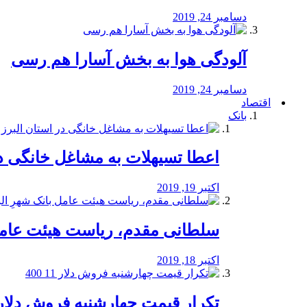
دسامبر 24, 2019
آلودگی هوا به بخش آسارا هم رسی
دسامبر 24, 2019
اقتصاد
بانک
️اعطا تسیهلات به مشاغل خانگی در
اکتبر 19, 2019
سلطانی مقدم، ریاست هیئت عامل 
اکتبر 18, 2019
تکرار قیمت چهارشنبه فروش دلار 11 00