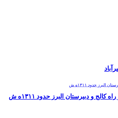
رآباد
كالج و دبيرستان البرز حدود ۱۳۱۱ه ش