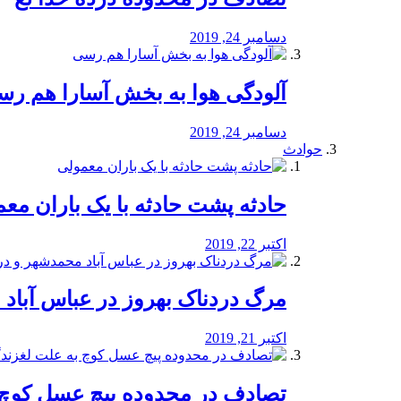
دسامبر 24, 2019
آلودگی هوا به بخش آسارا هم ر
دسامبر 24, 2019
حوادث
️حادثه پشت حادثه با یک باران مع
اکتبر 22, 2019
مرگ دردناک بهروز در عباس آب
اکتبر 21, 2019
تصادف در محدوده پیچ عسل کوچ 