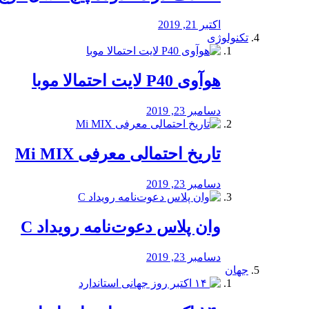
اکتبر 21, 2019
تکنولوژی
هوآوی P40 لایت احتمالا موبا
دسامبر 23, 2019
تاریخ احتمالی معرفی Mi MIX
دسامبر 23, 2019
وان پلاس دعوت‌نامه رویداد C
دسامبر 23, 2019
جهان