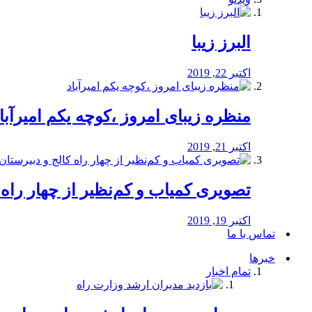
البرز زیبا
اکتبر 22, 2019
منظره‌‌ زیبای امروز ،کوچه یکم امیرآبا
اکتبر 21, 2019
️تصویری کمیاب و کم‌نظیر از چهار راه كالج
اکتبر 19, 2019
تماس با ما
خبرها
تمام اخبار