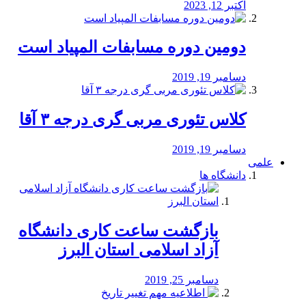
اکتبر 12, 2023
دومین دوره مسابفات المپیاد است
دسامبر 19, 2019
کلاس تئوری مربی گری درجه ۳ آقا
دسامبر 19, 2019
علمی
دانشگاه ها
بازگشت ساعت کاری دانشگاه
آزاد اسلامی استان البرز
دسامبر 25, 2019