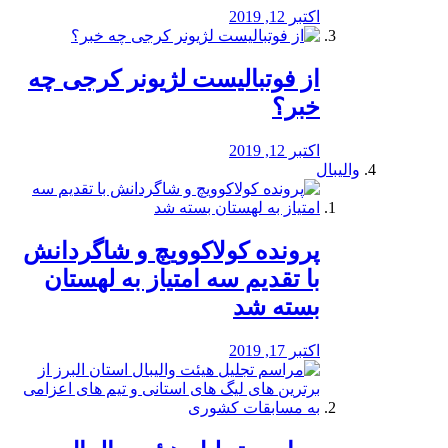
اکتبر 12, 2019
از فوتبالیست لژیونر کرجی چه
خبر؟
اکتبر 12, 2019
والیبال
پرونده کولاکوویچ و شاگردانش
با تقدیم سه امتیاز به لهستان
بسته شد
اکتبر 17, 2019