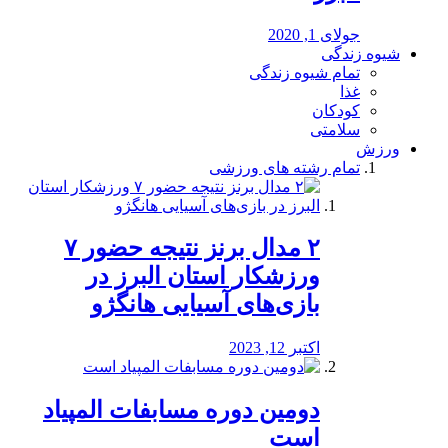
جولای 1, 2020
شیوه زندگی
تمام شیوه زندگی
غذا
کودکان
سلامتی
ورزش
تمام رشته های ورزشی
۲ مدال برنز نتیجه حضور ۷
ورزشکار استان البرز در
بازی‌های آسیایی هانگژو
اکتبر 12, 2023
دومین دوره مسابفات المپیاد
است