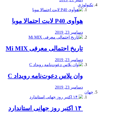
تکنولوژی
هوآوی P40 لایت احتمالا موبا
دسامبر 23, 2019
تاریخ احتمالی معرفی Mi MIX
دسامبر 23, 2019
وان پلاس دعوت‌نامه رویداد C
دسامبر 23, 2019
جهان
‏ ۱۴ اکتبر روز جهانی استاندارد