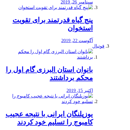
سپتامبر 26, 2019
پنج گیاه قدرتمند برای تقویت
استخوان
آگوست 22, 2019
فوتبال
بانوان استان البرزی گام اول را
محكم برداشتند
اکتبر 15, 2019
یوزپلنگان ایرانی با نتیجه عجیب
کامبوج را تسلیم خود کردند