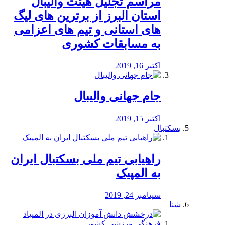
مراسم تجلیل هیئت والیبال
استان البرز از برترین های لیگ
های استانی و تیم های اعزامی
به مسابقات کشوری
اکتبر 16, 2019
جام جهانی والیبال
اکتبر 15, 2019
بسکتبال
راهیابی تیم ملی بسکتبال ایران
به المپیک
سپتامبر 24, 2019
شنا