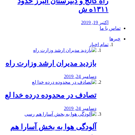
راه كالج و دبيرستان البرز حدود
۱۳۱۱ه ش
اکتبر 19, 2019
تماس با ما
خبرها
تمام اخبار
بازدید مدیران ارشد وزارت راه
دسامبر 24, 2019
تصادف در محدوده درده خدا لع
دسامبر 24, 2019
آلودگی هوا به بخش آسارا هم