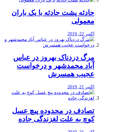
️حادثه پشت حادثه با یک باران
معمولی
اکتبر 22, 2019
مرگ دردناک بهروز در عباس
آباد محمدشهر و درخواست
عجیب همسرش
اکتبر 21, 2019
تصادف در محدوده پیچ عسل
کوچ به علت لغزندگی جاده
اکتبر 21, 2019