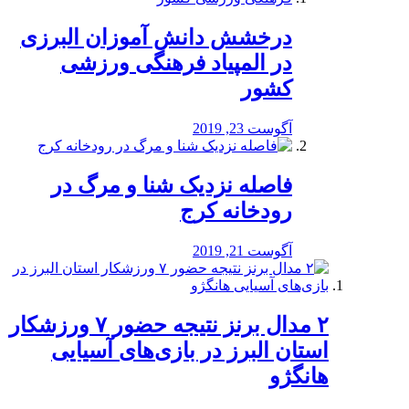
درخشش دانش آموزان البرزی
در المپیاد فرهنگی ورزشی
کشور
آگوست 23, 2019
️فاصله نزدیک شنا و مرگ در
رودخانه کرج
آگوست 21, 2019
۲ مدال برنز نتیجه حضور ۷ ورزشکار
استان البرز در بازی‌های آسیایی
هانگژو