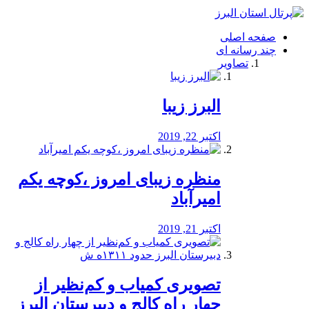
فصد
خون
صفحه اصلی
شرق
چند رسانه ای
تهران
تصاویر
خشکشویی
تصفیه
آب
البرز زیبا
طراحی
سایت
و
اکتبر 22, 2019
سئو
vip
منظره‌‌ زیبای امروز ،کوچه یکم
امیرآباد
اکتبر 21, 2019
️تصویری کمیاب و کم‌نظیر از
چهار راه كالج و دبيرستان البرز