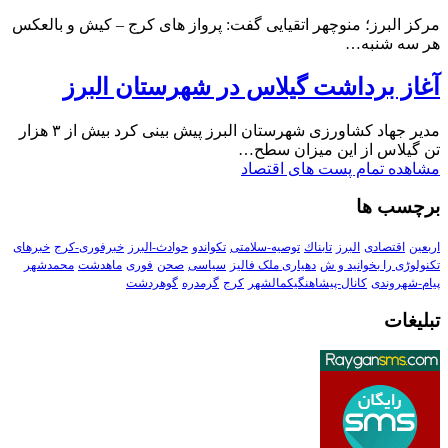
مرکز البرز؛ منوچهر اتقیایی گفت: پرواز های کرج – کیش و بالعکس
هر سه شنبه…
آغاز برداشت گیلاس در شهرستان البرز
مدیر جهاد کشاورزی شهرستان البرز پیش بینی کرد بیش از ۳ هزار
تن گیلاس از این میزان سطح…
مشاهده تمام پست های اقتصاد
برچسب ها
اربعین
اقتصادی
البرز
تابناك
توصیه-سلامتی
تکواندو
حوادث-البرز
خبرفوری-کرج
خبرهای
تکنولوڑی را بخوانید و ش
دهیاری ملک فالیز
سیاسی
صحن
فوری
ماهدشت
محمدشهر
پیام-شهروندی
کانال-پیشاهنگیکمالشهر
کرج
گرمدره
گوهردشت
تبلیغات