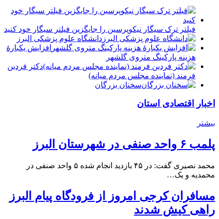
فیلتر ترک سیگار نیکوپرسین را جایگزین فیلتر سیگار خود کنید
دانشگاه علوم پزشکی البرز
افزایش یکبارۀ
هزینه پارکینگ متروی گلشهر
دكتر فردين
فرمند (نماينده مجلس مردم میانه)
سخنان بزرگان
اخبار اقتصادی استان
بیشتر
پلمب ۶ واحد صنفی در شهرستان البرز
محمد نصیری گفت: در ۴۵ بازدید انجام شده ۵ واحد صنفی در
محمدیه و یک…
مسافران کرجی امروز از فرودگاه پیام البرز
راهی کیش شدند