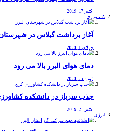
اکتبر 17, 2019
کشاورزی
آغاز برداشت گیلاس در شهرستان 
جولای 1, 2020
دمای هوای البرز بالا می رود
ژوئن 25, 2020
جذب سرباز در دانشکده کشاورز
اکتبر 21, 2019
انرژی