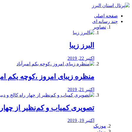
فصد
خون
صفحه اصلی
شرق
چند رسانه ای
تهران
تصاویر
خشکشویی
تصفیه
آب
البرز زیبا
طراحی
سایت
و
اکتبر 22, 2019
سئو
vip
منظره‌‌ زیبای امروز ،کوچه یکم امی
اکتبر 21, 2019
️تصویری کمیاب و کم‌نظیر از چهار راه 
اکتبر 19, 2019
موزیک
ویدئو