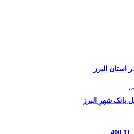
 استان البرز
بانک شهرِ البرز
4