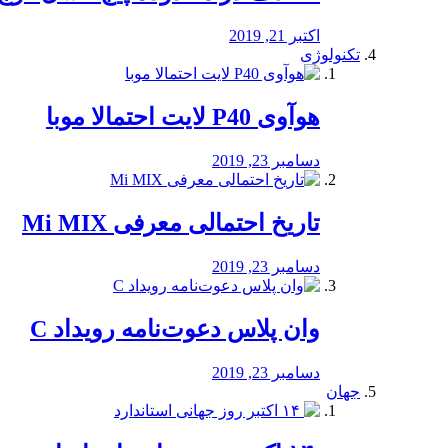
اکتبر 21, 2019
تکنولوژی
هوآوی P40 لایت احتمالا موبا
دسامبر 23, 2019
تاریخ احتمالی معرفی Mi MIX
دسامبر 23, 2019
وان پلاس دعوت‌نامه رویداد C
دسامبر 23, 2019
جهان