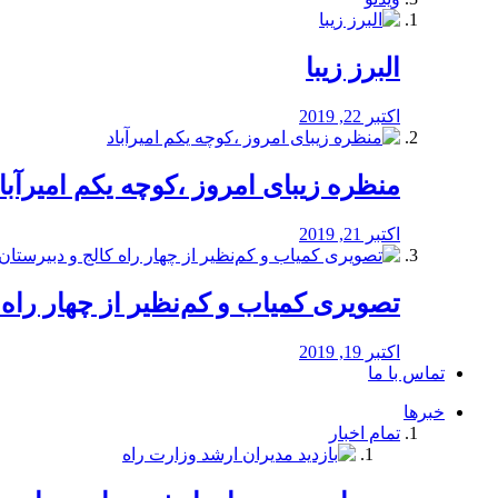
البرز زیبا
اکتبر 22, 2019
منظره‌‌ زیبای امروز ،کوچه یکم امیرآبا
اکتبر 21, 2019
️تصویری کمیاب و کم‌نظیر از چهار راه كالج
اکتبر 19, 2019
تماس با ما
خبرها
تمام اخبار