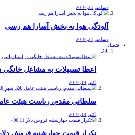
دسامبر 24, 2019
آلودگی هوا به بخش آسارا هم رسی
دسامبر 24, 2019
اقتصاد
بانک
️اعطا تسیهلات به مشاغل خانگی در
اکتبر 19, 2019
سلطانی مقدم، ریاست هیئت عامل 
اکتبر 18, 2019
تکرار قیمت چهارشنبه فروش دلار 11 00