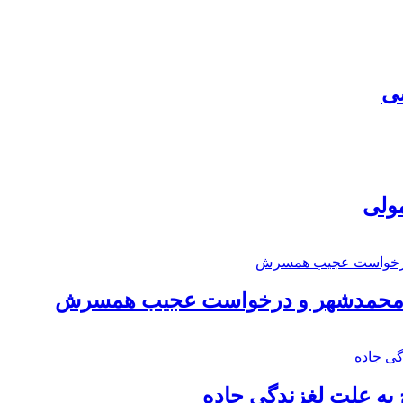
سی
مولی
اد محمدشهر و درخواست عجیب همسرش
به علت لغزندگی جاده