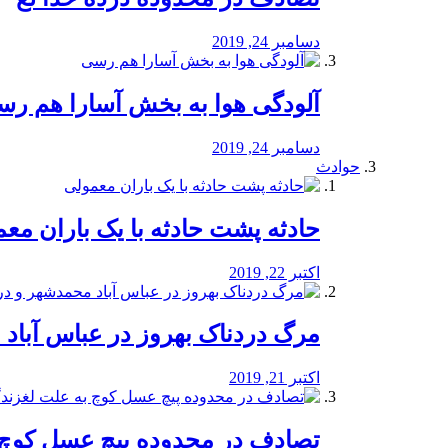
دسامبر 24, 2019
آلودگی هوا به بخش آسارا هم ر
دسامبر 24, 2019
حوادث
️حادثه پشت حادثه با یک باران مع
اکتبر 22, 2019
مرگ دردناک بهروز در عباس آب
اکتبر 21, 2019
تصادف در محدوده پیچ عسل کوچ 