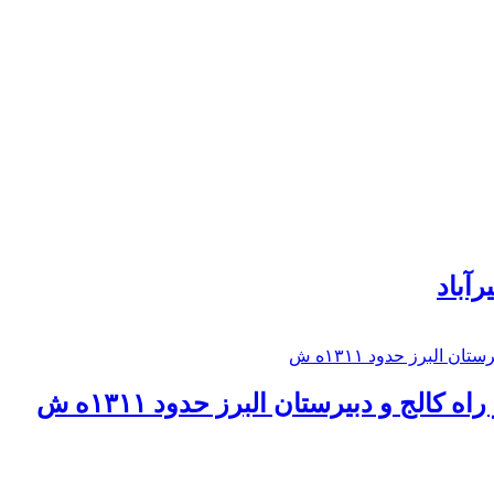
رآباد
كالج و دبيرستان البرز حدود ۱۳۱۱ه ش