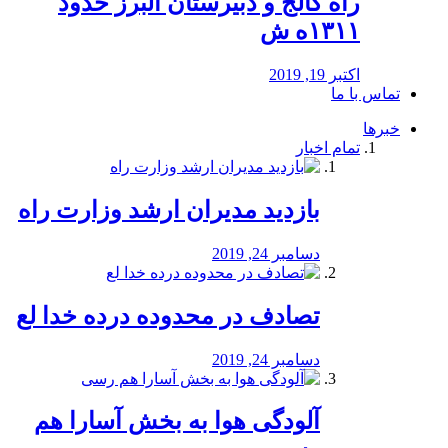
راه كالج و دبيرستان البرز حدود
۱۳۱۱ه ش
اکتبر 19, 2019
تماس با ما
خبرها
تمام اخبار
بازدید مدیران ارشد وزارت راه
دسامبر 24, 2019
تصادف در محدوده درده خدا لع
دسامبر 24, 2019
آلودگی هوا به بخش آسارا هم