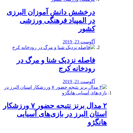
درخشش دانش آموزان البرزی
در المپیاد فرهنگی ورزشی
کشور
آگوست 23, 2019
️فاصله نزدیک شنا و مرگ در
رودخانه کرج
آگوست 21, 2019
۲ مدال برنز نتیجه حضور ۷ ورزشکار
استان البرز در بازی‌های آسیایی
هانگژو