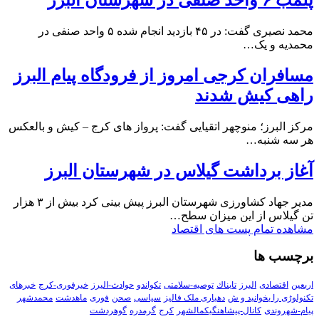
پلمب ۶ واحد صنفی در شهرستان البرز
محمد نصیری گفت: در ۴۵ بازدید انجام شده ۵ واحد صنفی در
محمدیه و یک…
مسافران کرجی امروز از فرودگاه پیام البرز
راهی کیش شدند
مرکز البرز؛ منوچهر اتقیایی گفت: پرواز های کرج – کیش و بالعکس
هر سه شنبه…
آغاز برداشت گیلاس در شهرستان البرز
مدیر جهاد کشاورزی شهرستان البرز پیش بینی کرد بیش از ۳ هزار
تن گیلاس از این میزان سطح…
مشاهده تمام پست های اقتصاد
برچسب ها
اربعین
اقتصادی
البرز
تابناك
توصیه-سلامتی
تکواندو
حوادث-البرز
خبرفوری-کرج
خبرهای
تکنولوڑی را بخوانید و ش
دهیاری ملک فالیز
سیاسی
صحن
فوری
ماهدشت
محمدشهر
پیام-شهروندی
کانال-پیشاهنگیکمالشهر
کرج
گرمدره
گوهردشت