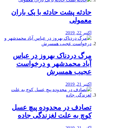
️حادثه پشت حادثه با یک باران
معمولی
اکتبر 22, 2019
مرگ دردناک بهروز در عباس
آباد محمدشهر و درخواست
عجیب همسرش
اکتبر 21, 2019
تصادف در محدوده پیچ عسل
کوچ به علت لغزندگی جاده
اکتبر 21, 2019