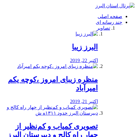
فصد
خون
صفحه اصلی
شرق
چند رسانه ای
تهران
تصاویر
خشکشویی
تصفیه
آب
البرز زیبا
طراحی
سایت
و
اکتبر 22, 2019
سئو
vip
منظره‌‌ زیبای امروز ،کوچه یکم
امیرآباد
اکتبر 21, 2019
️تصویری کمیاب و کم‌نظیر از
چهار راه كالج و دبيرستان البرز