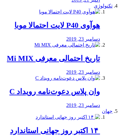
تکنولوژی
هوآوی P40 لایت احتمالا موبا
دسامبر 23, 2019
تاریخ احتمالی معرفی Mi MIX
دسامبر 23, 2019
وان پلاس دعوت‌نامه رویداد C
دسامبر 23, 2019
جهان
‏ ۱۴ اکتبر روز جهانی استاندارد