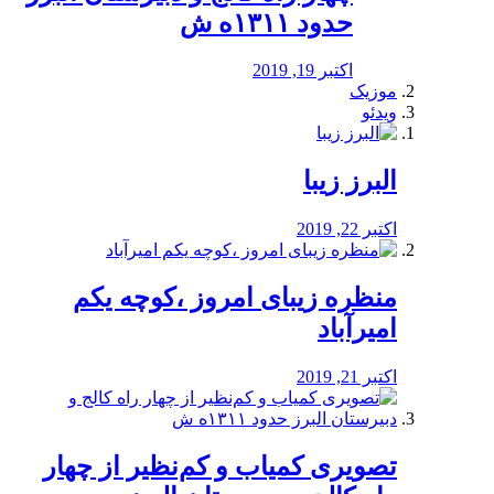
حدود ۱۳۱۱ه ش
اکتبر 19, 2019
موزیک
ویدئو
البرز زیبا
اکتبر 22, 2019
منظره‌‌ زیبای امروز ،کوچه یکم
امیرآباد
اکتبر 21, 2019
️تصویری کمیاب و کم‌نظیر از چهار