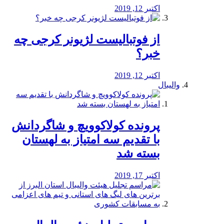
اکتبر 12, 2019
از فوتبالیست لژیونر کرجی چه
خبر؟
اکتبر 12, 2019
والیبال
پرونده کولاکوویچ و شاگردانش
با تقدیم سه امتیاز به لهستان
بسته شد
اکتبر 17, 2019