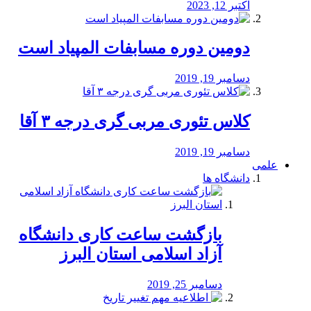
اکتبر 12, 2023
دومین دوره مسابفات المپیاد است
دسامبر 19, 2019
کلاس تئوری مربی گری درجه ۳ آقا
دسامبر 19, 2019
علمی
دانشگاه ها
بازگشت ساعت کاری دانشگاه
آزاد اسلامی استان البرز
دسامبر 25, 2019