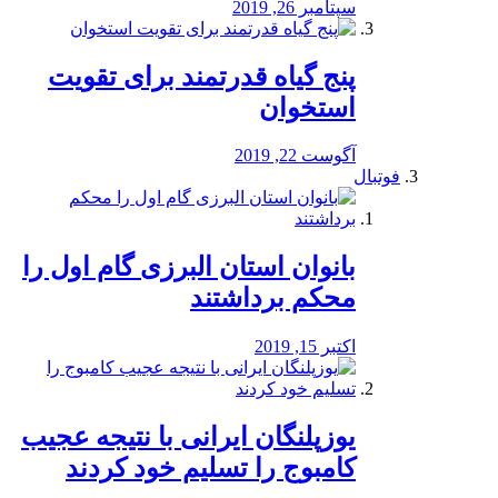
سپتامبر 26, 2019
پنج گیاه قدرتمند برای تقویت
استخوان
آگوست 22, 2019
فوتبال
بانوان استان البرزی گام اول را
محكم برداشتند
اکتبر 15, 2019
یوزپلنگان ایرانی با نتیجه عجیب
کامبوج را تسلیم خود کردند