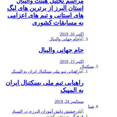
مراسم تجلیل هیئت والیبال
استان البرز از برترین های لیگ
های استانی و تیم های اعزامی
به مسابقات کشوری
اکتبر 16, 2019
جام جهانی والیبال
اکتبر 15, 2019
بسکتبال
راهیابی تیم ملی بسکتبال ایران
به المپیک
سپتامبر 24, 2019
شنا