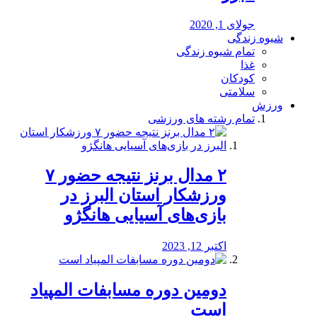
جولای 1, 2020
شیوه زندگی
تمام شیوه زندگی
غذا
کودکان
سلامتی
ورزش
تمام رشته های ورزشی
۲ مدال برنز نتیجه حضور ۷
ورزشکار استان البرز در
بازی‌های آسیایی هانگژو
اکتبر 12, 2023
دومین دوره مسابفات المپیاد
است