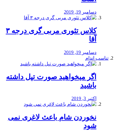
دسامبر 19, 2019
کلاس تئوری مربی گری درجه ۳
آقا
دسامبر 19, 2019
تناسب اندام
اگر میخواهید صورت تپل داشته
باشید
اکتبر 3, 2019
نخوردن شام باعث لاغری نمی
‌شود