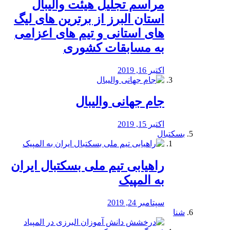
مراسم تجلیل هیئت والیبال
استان البرز از برترین های لیگ
های استانی و تیم های اعزامی
به مسابقات کشوری
اکتبر 16, 2019
جام جهانی والیبال
اکتبر 15, 2019
بسکتبال
راهیابی تیم ملی بسکتبال ایران
به المپیک
سپتامبر 24, 2019
شنا