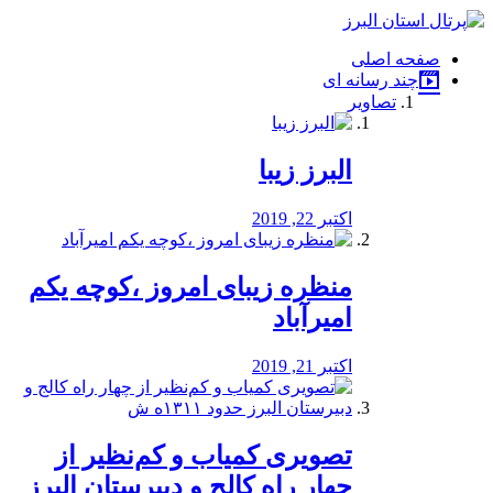
فصد
خون
صفحه اصلی
شرق
چند رسانه ای
تهران
تصاویر
خشکشویی
تصفیه
آب
البرز زیبا
طراحی
سایت
و
اکتبر 22, 2019
سئو
vip
منظره‌‌ زیبای امروز ،کوچه یکم
امیرآباد
اکتبر 21, 2019
️تصویری کمیاب و کم‌نظیر از
چهار راه كالج و دبيرستان البرز