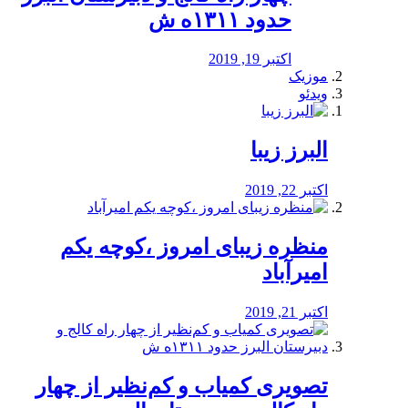
حدود ۱۳۱۱ه ش
اکتبر 19, 2019
موزیک
ویدئو
البرز زیبا
اکتبر 22, 2019
منظره‌‌ زیبای امروز ،کوچه یکم
امیرآباد
اکتبر 21, 2019
️تصویری کمیاب و کم‌نظیر از چهار