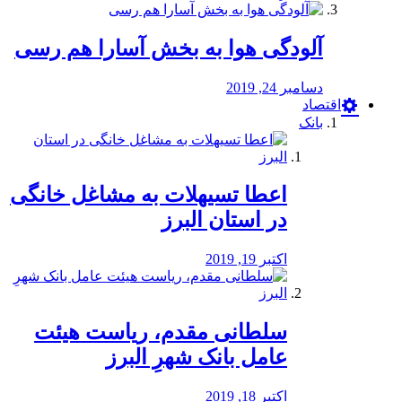
آلودگی هوا به بخش آسارا هم رسی
دسامبر 24, 2019
اقتصاد
بانک
️اعطا تسیهلات به مشاغل خانگی
در استان البرز
اکتبر 19, 2019
سلطانی مقدم، ریاست هیئت
عامل بانک شهرِ البرز
اکتبر 18, 2019