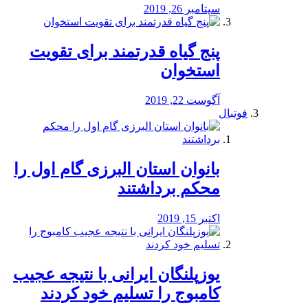
سپتامبر 26, 2019
پنج گیاه قدرتمند برای تقویت
استخوان
آگوست 22, 2019
فوتبال
بانوان استان البرزی گام اول را
محكم برداشتند
اکتبر 15, 2019
یوزپلنگان ایرانی با نتیجه عجیب
کامبوج را تسلیم خود کردند