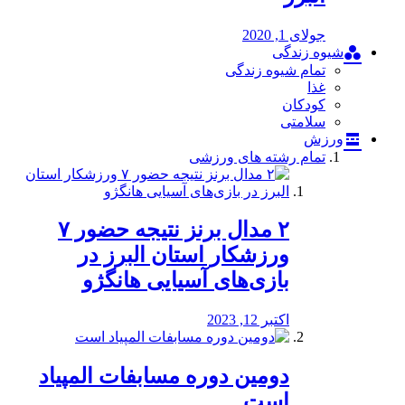
جولای 1, 2020
شیوه زندگی
تمام شیوه زندگی
غذا
کودکان
سلامتی
ورزش
تمام رشته های ورزشی
۲ مدال برنز نتیجه حضور ۷
ورزشکار استان البرز در
بازی‌های آسیایی هانگژو
اکتبر 12, 2023
دومین دوره مسابفات المپیاد
است