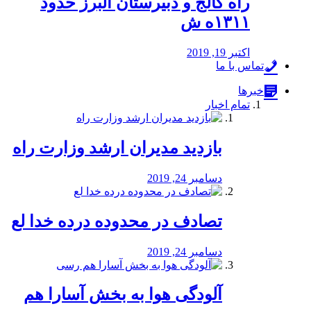
راه كالج و دبيرستان البرز حدود
۱۳۱۱ه ش
اکتبر 19, 2019
تماس با ما
خبرها
تمام اخبار
بازدید مدیران ارشد وزارت راه
دسامبر 24, 2019
تصادف در محدوده درده خدا لع
دسامبر 24, 2019
آلودگی هوا به بخش آسارا هم