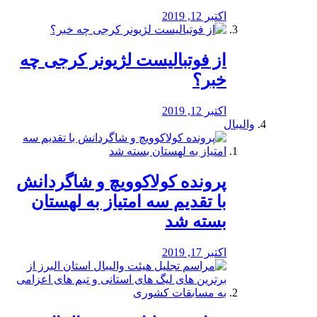
اکتبر 12, 2019
از فوتبالیست لژیونر کرجی چه
خبر؟
اکتبر 12, 2019
والیبال
پرونده کولاکوویچ و شاگردانش
با تقدیم سه امتیاز به لهستان
بسته شد
اکتبر 17, 2019