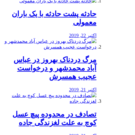
️حادثه پشت حادثه با یک باران
معمولی
اکتبر 22, 2019
مرگ دردناک بهروز در عباس
آباد محمدشهر و درخواست
عجیب همسرش
اکتبر 21, 2019
تصادف در محدوده پیچ عسل
کوچ به علت لغزندگی جاده