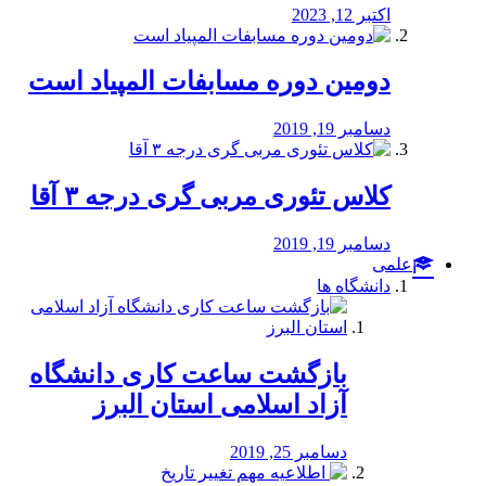
اکتبر 12, 2023
دومین دوره مسابفات المپیاد است
دسامبر 19, 2019
کلاس تئوری مربی گری درجه ۳ آقا
دسامبر 19, 2019
علمی
دانشگاه ها
بازگشت ساعت کاری دانشگاه
آزاد اسلامی استان البرز
دسامبر 25, 2019