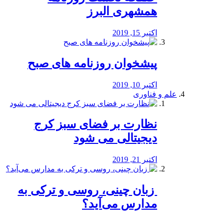
همشهری البرز
اکتبر 15, 2019
پیشخوان روزنامه های صبح
اکتبر 10, 2019
علم و فناوری
نظارت بر فضای سبز کرج
دیجیتالی می شود
اکتبر 21, 2019
️ زبان چینی، روسی و ترکی به
مدارس می‌آید؟