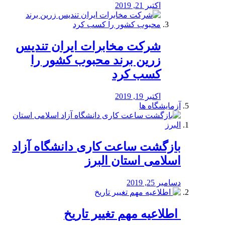
اکتبر 21, 2019
شرکت مخابرات ایران تندیس
زرین برند محبوب کشور را
کسب کرد
اکتبر 19, 2019
آزمایشگاه ها
بازگشت ساعت کاری دانشگاه آزاد
اسلامی استان البرز
دسامبر 25, 2019
️ اطلاعیه مهم تغییر تاریخ