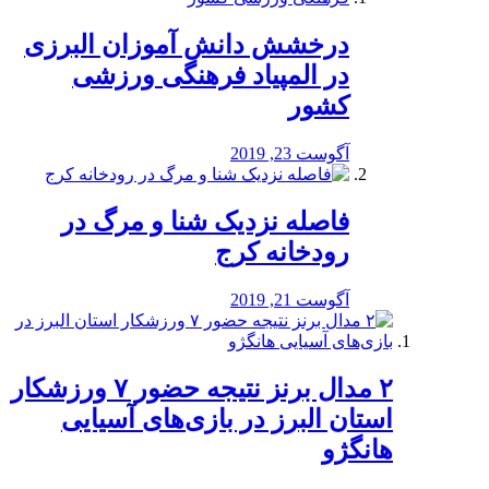
درخشش دانش آموزان البرزی
در المپیاد فرهنگی ورزشی
کشور
آگوست 23, 2019
️فاصله نزدیک شنا و مرگ در
رودخانه کرج
آگوست 21, 2019
۲ مدال برنز نتیجه حضور ۷ ورزشکار
استان البرز در بازی‌های آسیایی
هانگژو