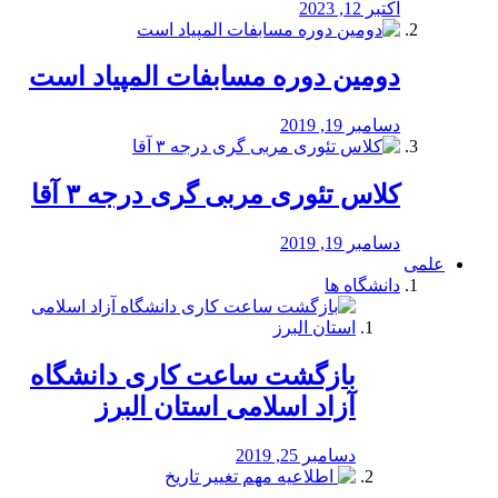
اکتبر 12, 2023
دومین دوره مسابفات المپیاد است
دسامبر 19, 2019
کلاس تئوری مربی گری درجه ۳ آقا
دسامبر 19, 2019
علمی
دانشگاه ها
بازگشت ساعت کاری دانشگاه
آزاد اسلامی استان البرز
دسامبر 25, 2019