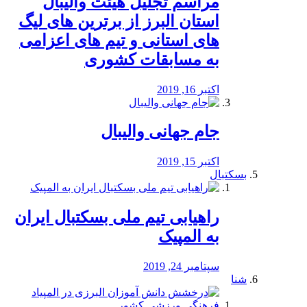
مراسم تجلیل هیئت والیبال
استان البرز از برترین های لیگ
های استانی و تیم های اعزامی
به مسابقات کشوری
اکتبر 16, 2019
جام جهانی والیبال
اکتبر 15, 2019
بسکتبال
راهیابی تیم ملی بسکتبال ایران
به المپیک
سپتامبر 24, 2019
شنا