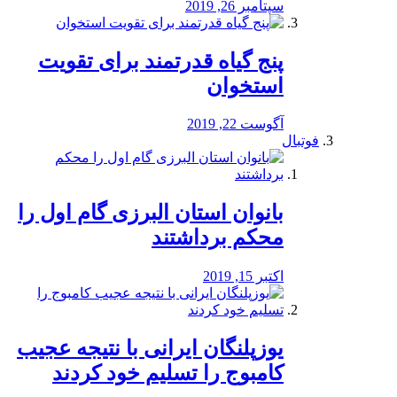
سپتامبر 26, 2019
پنج گیاه قدرتمند برای تقویت
استخوان
آگوست 22, 2019
فوتبال
بانوان استان البرزی گام اول را
محكم برداشتند
اکتبر 15, 2019
یوزپلنگان ایرانی با نتیجه عجیب
کامبوج را تسلیم خود کردند