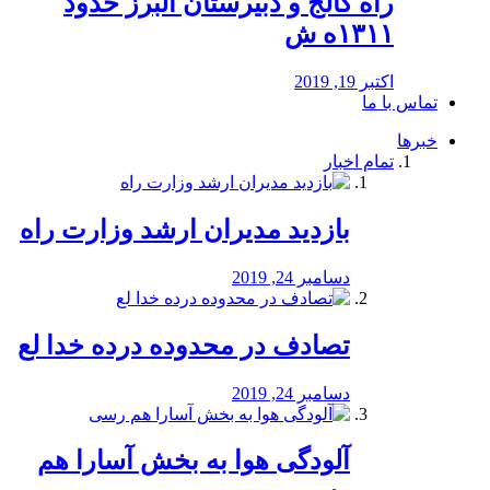
راه كالج و دبيرستان البرز حدود
۱۳۱۱ه ش
اکتبر 19, 2019
تماس با ما
خبرها
تمام اخبار
بازدید مدیران ارشد وزارت راه
دسامبر 24, 2019
تصادف در محدوده درده خدا لع
دسامبر 24, 2019
آلودگی هوا به بخش آسارا هم