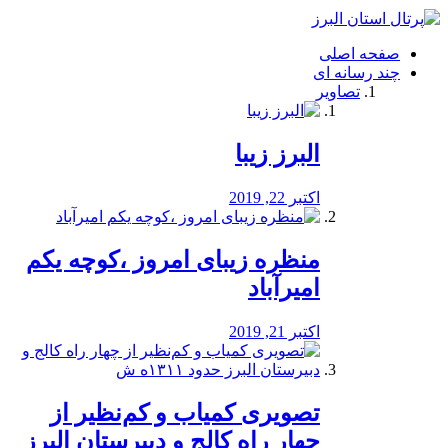
فصد
خون
صفحه اصلی
شرق
چند رسانه ای
تهران
تصاویر
خشکشویی
تصفیه
آب
البرز زیبا
طراحی
سایت
و
اکتبر 22, 2019
سئو
vip
منظره‌‌ زیبای امروز ،کوچه یکم
امیرآباد
اکتبر 21, 2019
️تصویری کمیاب و کم‌نظیر از
چهار راه كالج و دبيرستان البرز