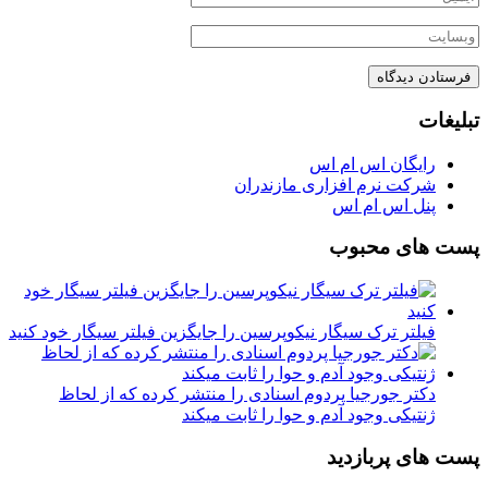
تبلیغات
رایگان اس ام اس
شرکت نرم افزاری مازندران
پنل اس ام اس
پست های محبوب
فیلتر ترک سیگار نیکوپرسین را جایگزین فیلتر سیگار خود کنید
دکتر جورجیا پردوم اسنادی را منتشر کرده که از لحاظ
ژنتیکی وجود آدم و حوا را ثابت میکند
پست های پربازدید