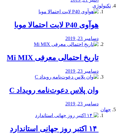
تکنولوژی
هوآوی P40 لایت احتمالا موبا
دسامبر 23, 2019
تاریخ احتمالی معرفی Mi MIX
دسامبر 23, 2019
وان پلاس دعوت‌نامه رویداد C
دسامبر 23, 2019
جهان
‏ ۱۴ اکتبر روز جهانی استاندارد