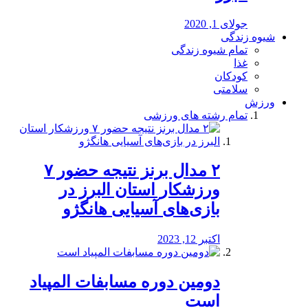
جولای 1, 2020
شیوه زندگی
تمام شیوه زندگی
غذا
کودکان
سلامتی
ورزش
تمام رشته های ورزشی
۲ مدال برنز نتیجه حضور ۷
ورزشکار استان البرز در
بازی‌های آسیایی هانگژو
اکتبر 12, 2023
دومین دوره مسابفات المپیاد
است