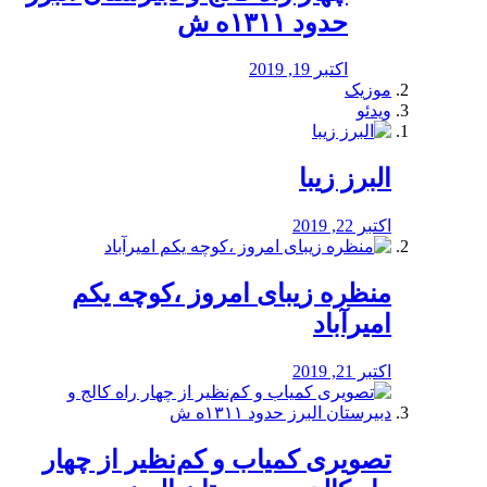
حدود ۱۳۱۱ه ش
اکتبر 19, 2019
موزیک
ویدئو
البرز زیبا
اکتبر 22, 2019
منظره‌‌ زیبای امروز ،کوچه یکم
امیرآباد
اکتبر 21, 2019
️تصویری کمیاب و کم‌نظیر از چهار