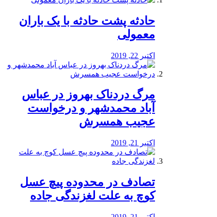
️حادثه پشت حادثه با یک باران
معمولی
اکتبر 22, 2019
مرگ دردناک بهروز در عباس
آباد محمدشهر و درخواست
عجیب همسرش
اکتبر 21, 2019
تصادف در محدوده پیچ عسل
کوچ به علت لغزندگی جاده
اکتبر 21, 2019