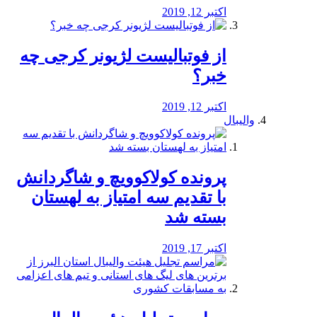
اکتبر 12, 2019
از فوتبالیست لژیونر کرجی چه
خبر؟
اکتبر 12, 2019
والیبال
پرونده کولاکوویچ و شاگردانش
با تقدیم سه امتیاز به لهستان
بسته شد
اکتبر 17, 2019