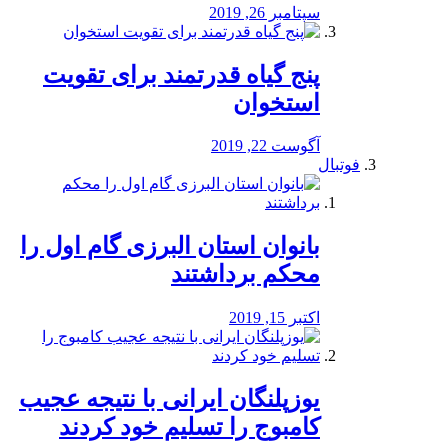
سپتامبر 26, 2019
پنج گیاه قدرتمند برای تقویت
استخوان
آگوست 22, 2019
فوتبال
بانوان استان البرزی گام اول را
محكم برداشتند
اکتبر 15, 2019
یوزپلنگان ایرانی با نتیجه عجیب
کامبوج را تسلیم خود کردند