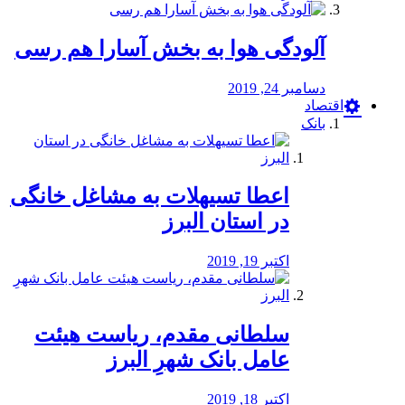
آلودگی هوا به بخش آسارا هم رسی
دسامبر 24, 2019
اقتصاد
بانک
️اعطا تسیهلات به مشاغل خانگی
در استان البرز
اکتبر 19, 2019
سلطانی مقدم، ریاست هیئت
عامل بانک شهرِ البرز
اکتبر 18, 2019