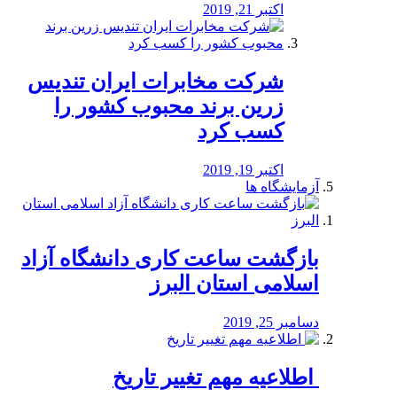
اکتبر 21, 2019
شرکت مخابرات ایران تندیس
زرین برند محبوب کشور را
کسب کرد
اکتبر 19, 2019
آزمایشگاه ها
بازگشت ساعت کاری دانشگاه آزاد
اسلامی استان البرز
دسامبر 25, 2019
️ اطلاعیه مهم تغییر تاریخ