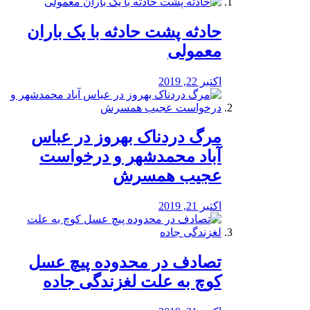
️حادثه پشت حادثه با یک باران
معمولی
اکتبر 22, 2019
مرگ دردناک بهروز در عباس
آباد محمدشهر و درخواست
عجیب همسرش
اکتبر 21, 2019
تصادف در محدوده پیچ عسل
کوچ به علت لغزندگی جاده