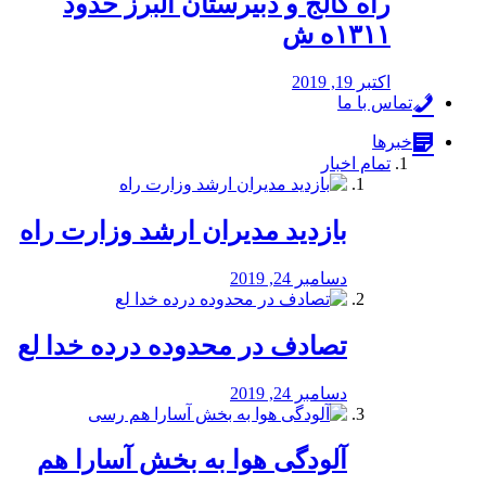
راه كالج و دبيرستان البرز حدود
۱۳۱۱ه ش
اکتبر 19, 2019
تماس با ما
خبرها
تمام اخبار
بازدید مدیران ارشد وزارت راه
دسامبر 24, 2019
تصادف در محدوده درده خدا لع
دسامبر 24, 2019
آلودگی هوا به بخش آسارا هم