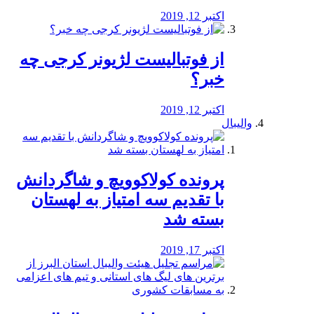
اکتبر 12, 2019
از فوتبالیست لژیونر کرجی چه
خبر؟
اکتبر 12, 2019
والیبال
پرونده کولاکوویچ و شاگردانش
با تقدیم سه امتیاز به لهستان
بسته شد
اکتبر 17, 2019