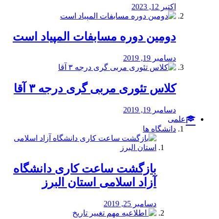
اکتبر 12, 2023
دومین دوره مسابفات المپیاد است
دسامبر 19, 2019
کلاس تئوری مربی گری درجه ۳ آقا
دسامبر 19, 2019
علمی
دانشگاه ها
بازگشت ساعت کاری دانشگاه
آزاد اسلامی استان البرز
دسامبر 25, 2019