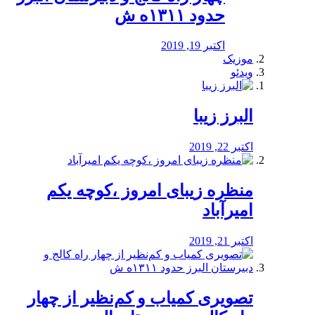
حدود ۱۳۱۱ه ش
اکتبر 19, 2019
موزیک
ویدئو
البرز زیبا
اکتبر 22, 2019
منظره‌‌ زیبای امروز ،کوچه یکم
امیرآباد
اکتبر 21, 2019
️تصویری کمیاب و کم‌نظیر از چهار