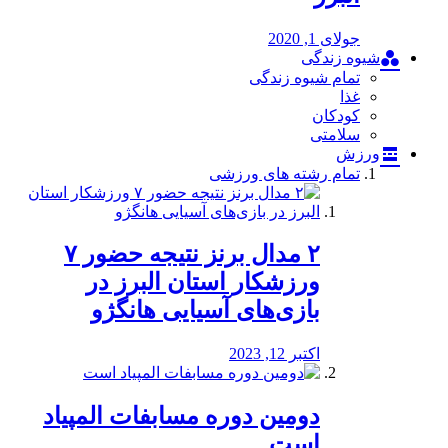
جولای 1, 2020
شیوه زندگی
تمام شیوه زندگی
غذا
کودکان
سلامتی
ورزش
تمام رشته های ورزشی
۲ مدال برنز نتیجه حضور ۷
ورزشکار استان البرز در
بازی‌های آسیایی هانگژو
اکتبر 12, 2023
دومین دوره مسابفات المپیاد
است