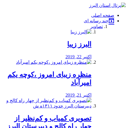
فصد
خون
صفحه اصلی
شرق
چند رسانه ای
تهران
تصاویر
خشکشویی
تصفیه
آب
البرز زیبا
طراحی
سایت
و
اکتبر 22, 2019
سئو
vip
منظره‌‌ زیبای امروز ،کوچه یکم
امیرآباد
اکتبر 21, 2019
️تصویری کمیاب و کم‌نظیر از
چهار راه كالج و دبيرستان البرز