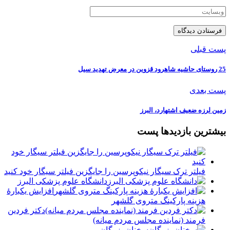
پست قبلی
25 روستای حاشیه شاهرود قزوین در معرض تهدید سیل
پست بعدی
زمین لرزه ضعیف اشتهارد، البرز
بیشترین بازدیدها پست
فیلتر ترک سیگار نیکوپرسین را جایگزین فیلتر سیگار خود کنید
دانشگاه علوم پزشکی البرز
افزایش یکبارۀ
هزینه پارکینگ متروی گلشهر
دكتر فردين
فرمند (نماينده مجلس مردم میانه)
سخنان بزرگان