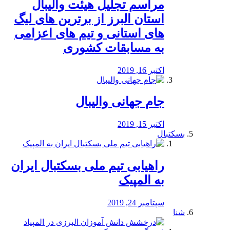
مراسم تجلیل هیئت والیبال
استان البرز از برترین های لیگ
های استانی و تیم های اعزامی
به مسابقات کشوری
اکتبر 16, 2019
جام جهانی والیبال
اکتبر 15, 2019
بسکتبال
راهیابی تیم ملی بسکتبال ایران
به المپیک
سپتامبر 24, 2019
شنا