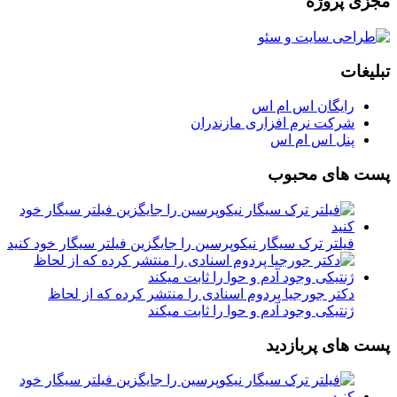
مجزی پروژه
تبلیغات
رایگان اس ام اس
شرکت نرم افزاری مازندران
پنل اس ام اس
پست های محبوب
فیلتر ترک سیگار نیکوپرسین را جایگزین فیلتر سیگار خود کنید
دکتر جورجیا پردوم اسنادی را منتشر کرده که از لحاظ
ژنتیکی وجود آدم و حوا را ثابت میکند
پست های پربازدید