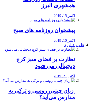
همشهری البرز
اکتبر 15, 2019
پیشخوان روزنامه های صبح
اکتبر 10, 2019
علم و فناوری
نظارت بر فضای سبز کرج
دیجیتالی می شود
اکتبر 21, 2019
️ زبان چینی، روسی و ترکی به
مدارس می‌آید؟