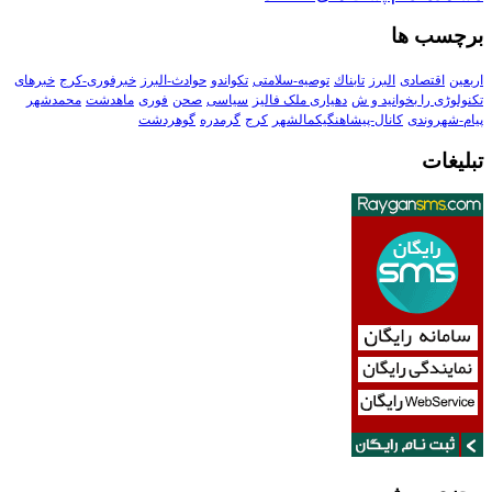
برچسب ها
اربعین
اقتصادی
البرز
تابناك
توصیه-سلامتی
تکواندو
حوادث-البرز
خبرفوری-کرج
خبرهای
تکنولوڑی را بخوانید و ش
دهیاری ملک فالیز
سیاسی
صحن
فوری
ماهدشت
محمدشهر
پیام-شهروندی
کانال-پیشاهنگیکمالشهر
کرج
گرمدره
گوهردشت
تبلیغات