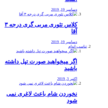
دسامبر 19, 2019
کلاس تئوری مربی گری درجه ۳
آقا
دسامبر 19, 2019
تناسب اندام
اگر میخواهید صورت تپل داشته
باشید
اکتبر 3, 2019
نخوردن شام باعث لاغری نمی
‌شود