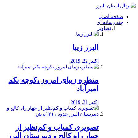
فصد
خون
صفحه اصلی
شرق
چند رسانه ای
تهران
تصاویر
خشکشویی
تصفیه
آب
البرز زیبا
طراحی
سایت
و
اکتبر 22, 2019
سئو
vip
منظره‌‌ زیبای امروز ،کوچه یکم
امیرآباد
اکتبر 21, 2019
️تصویری کمیاب و کم‌نظیر از
چهار راه كالج و دبيرستان البرز