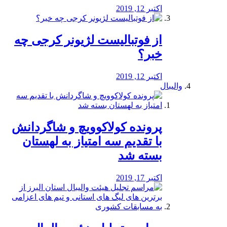
اکتبر 12, 2019
از فوتبالیست لژیونر کرجی چه
خبر؟
اکتبر 12, 2019
والیبال
پرونده کولاکوویچ و شاگردانش
با تقدیم سه امتیاز به لهستان
بسته شد
اکتبر 17, 2019