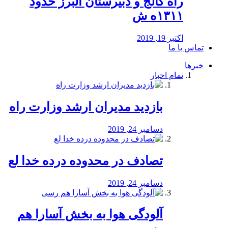
راه كالج و دبيرستان البرز حدود
۱۳۱۱ه ش
اکتبر 19, 2019
تماس با ما
خبرها
تمام اخبار
بازدید مدیران ارشد وزارت راه
دسامبر 24, 2019
تصادف در محدوده درده خدا لع
دسامبر 24, 2019
آلودگی هوا به بخش آسارا هم