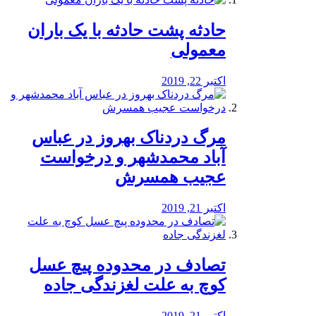
️حادثه پشت حادثه با یک باران
معمولی
اکتبر 22, 2019
مرگ دردناک بهروز در عباس
آباد محمدشهر و درخواست
عجیب همسرش
اکتبر 21, 2019
تصادف در محدوده پیچ عسل
کوچ به علت لغزندگی جاده
اکتبر 21, 2019