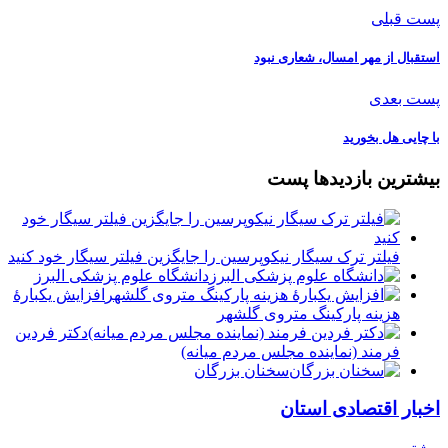
پست قبلی
استقبال از مهر امسال، شعاری نبود
پست بعدی
با چایی هل بخورید
بیشترین بازدیدها پست
فیلتر ترک سیگار نیکوپرسین را جایگزین فیلتر سیگار خود کنید
دانشگاه علوم پزشکی البرز
افزایش یکبارۀ
هزینه پارکینگ متروی گلشهر
دكتر فردين
فرمند (نماينده مجلس مردم میانه)
سخنان بزرگان
اخبار اقتصادی استان