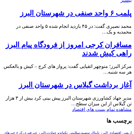
بیشتر
پلمب ۶ واحد صنفی در شهرستان البرز
محمد نصیری گفت: در ۴۵ بازدید انجام شده ۵ واحد صنفی در
محمدیه و یک…
مسافران کرجی امروز از فرودگاه پیام البرز
راهی کیش شدند
مرکز البرز؛ منوچهر اتقیایی گفت: پرواز های کرج – کیش و بالعکس
هر سه شنبه…
آغاز برداشت گیلاس در شهرستان البرز
مدیر جهاد کشاورزی شهرستان البرز پیش بینی کرد بیش از ۳ هزار
تن گیلاس از این میزان سطح…
مشاهده تمام پست های اقتصاد
برچسب ها
اربعین
اقتصادی
البرز
تابناك
توصیه-سلامتی
تکواندو
حوادث-البرز
خبرفوری-کرج
خبرهای