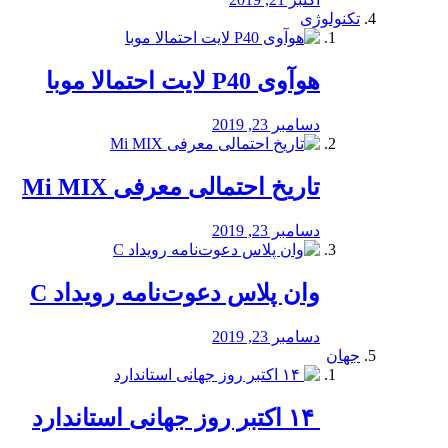
تکنولوژی
هوآوی P40 لایت احتمالا موبا
دسامبر 23, 2019
تاریخ احتمالی معرفی Mi MIX
دسامبر 23, 2019
وان پلاس دعوت‌نامه رویداد C
دسامبر 23, 2019
جهان
‏ ۱۴ اکتبر روز جهانی استاندارد