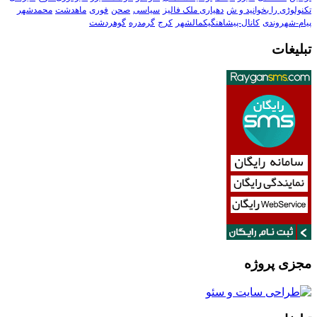
تکنولوڑی را بخوانید و ش
دهیاری ملک فالیز
سیاسی
صحن
فوری
ماهدشت
محمدشهر
پیام-شهروندی
کانال-پیشاهنگیکمالشهر
کرج
گرمدره
گوهردشت
تبلیغات
مجزی پروژه