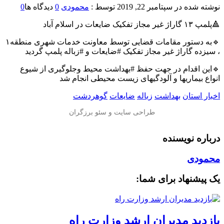
نوشته شده در
سپتامبر 22, 2019
توسط :
محمودی
0
دیدگاه ها
0
🔺پلمپ ١٣ گاراژ غیر مجاز تفکیک ضایعات در اسلام آباد
🔹به دستور مقامات قضایی توسط معاونت خدمات شهری منطقه۱
، سیزده گاراژ غیر مجاز تفکیک #ضایعات و #زباله پلمپ گردید
🔹این اقدام در جهت حفظ #بهداشت محیط وجلوگیری از شیوع
انواع بیماریها و آلودگیهای زیست محیطی انجام شد
اخبار استان
بهداشت
زباله
ضایعات
گوهردشت
درباره نویسنده
محمودی
یک پیشنهاد برای شما:
بازدید مدیران ارشد وزارت راه