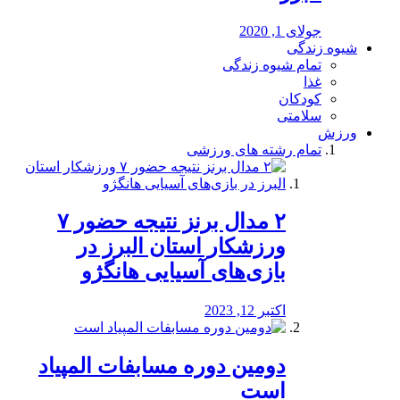
جولای 1, 2020
شیوه زندگی
تمام شیوه زندگی
غذا
کودکان
سلامتی
ورزش
تمام رشته های ورزشی
۲ مدال برنز نتیجه حضور ۷
ورزشکار استان البرز در
بازی‌های آسیایی هانگژو
اکتبر 12, 2023
دومین دوره مسابفات المپیاد
است