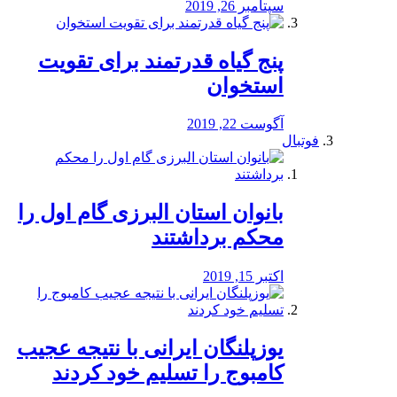
سپتامبر 26, 2019
پنج گیاه قدرتمند برای تقویت
استخوان
آگوست 22, 2019
فوتبال
بانوان استان البرزی گام اول را
محكم برداشتند
اکتبر 15, 2019
یوزپلنگان ایرانی با نتیجه عجیب
کامبوج را تسلیم خود کردند