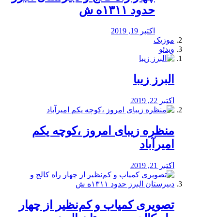
حدود ۱۳۱۱ه ش
اکتبر 19, 2019
موزیک
ویدئو
البرز زیبا
اکتبر 22, 2019
منظره‌‌ زیبای امروز ،کوچه یکم
امیرآباد
اکتبر 21, 2019
️تصویری کمیاب و کم‌نظیر از چهار