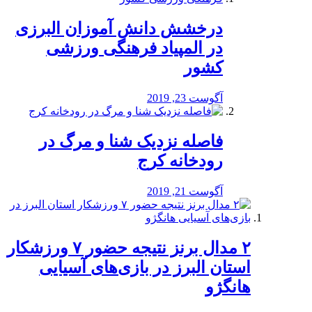
درخشش دانش آموزان البرزی
در المپیاد فرهنگی ورزشی
کشور
آگوست 23, 2019
️فاصله نزدیک شنا و مرگ در
رودخانه کرج
آگوست 21, 2019
۲ مدال برنز نتیجه حضور ۷ ورزشکار
استان البرز در بازی‌های آسیایی
هانگژو