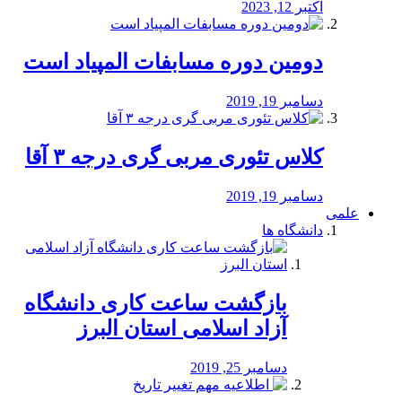
اکتبر 12, 2023
دومین دوره مسابفات المپیاد است
دسامبر 19, 2019
کلاس تئوری مربی گری درجه ۳ آقا
دسامبر 19, 2019
علمی
دانشگاه ها
بازگشت ساعت کاری دانشگاه
آزاد اسلامی استان البرز
دسامبر 25, 2019