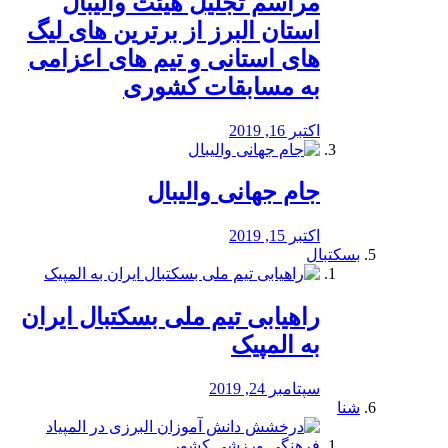
مراسم تجلیل هیئت والیبال
استان البرز از برترین های لیگ
های استانی و تیم های اعزامی
به مسابقات کشوری
اکتبر 16, 2019
جام جهانی والیبال
اکتبر 15, 2019
بسکتبال
راهیابی تیم ملی بسکتبال ایران
به المپیک
سپتامبر 24, 2019
شنا