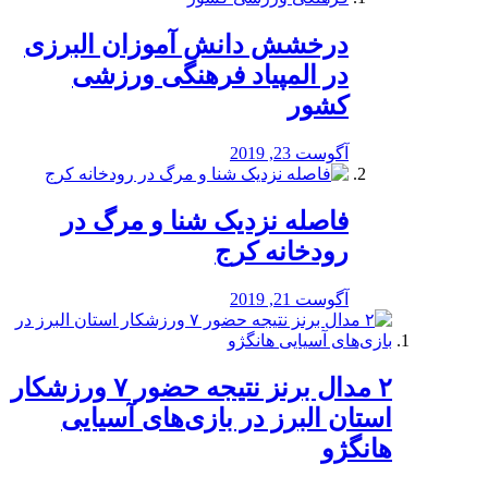
درخشش دانش آموزان البرزی
در المپیاد فرهنگی ورزشی
کشور
آگوست 23, 2019
️فاصله نزدیک شنا و مرگ در
رودخانه کرج
آگوست 21, 2019
۲ مدال برنز نتیجه حضور ۷ ورزشکار
استان البرز در بازی‌های آسیایی
هانگژو