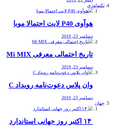
تکنولوژی
هوآوی P40 لایت احتمالا موبا
دسامبر 23, 2019
تاریخ احتمالی معرفی Mi MIX
دسامبر 23, 2019
وان پلاس دعوت‌نامه رویداد C
دسامبر 23, 2019
جهان
‏ ۱۴ اکتبر روز جهانی استاندارد