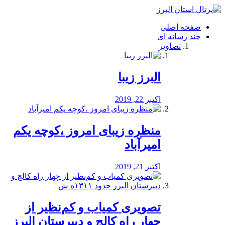
فصد
خون
صفحه اصلی
شرق
چند رسانه ای
تهران
تصاویر
خشکشویی
تصفیه
آب
البرز زیبا
طراحی
سایت
و
اکتبر 22, 2019
سئو
vip
منظره‌‌ زیبای امروز ،کوچه یکم
امیرآباد
اکتبر 21, 2019
️تصویری کمیاب و کم‌نظیر از
چهار راه كالج و دبيرستان البرز