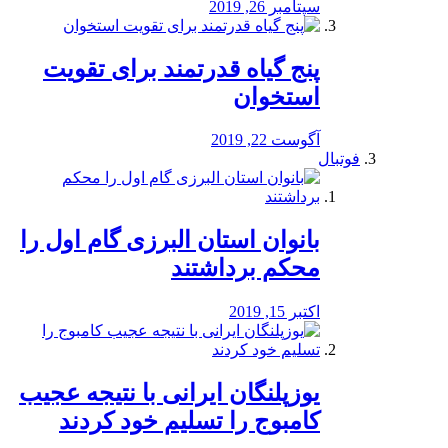
سپتامبر 26, 2019
پنج گیاه قدرتمند برای تقویت
استخوان
آگوست 22, 2019
فوتبال
بانوان استان البرزی گام اول را
محكم برداشتند
اکتبر 15, 2019
یوزپلنگان ایرانی با نتیجه عجیب
کامبوج را تسلیم خود کردند