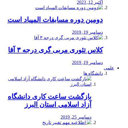
اکتبر 12, 2023
دومین دوره مسابفات المپیاد است
دسامبر 19, 2019
کلاس تئوری مربی گری درجه ۳ آقا
دسامبر 19, 2019
علمی
دانشگاه ها
بازگشت ساعت کاری دانشگاه
آزاد اسلامی استان البرز
دسامبر 25, 2019