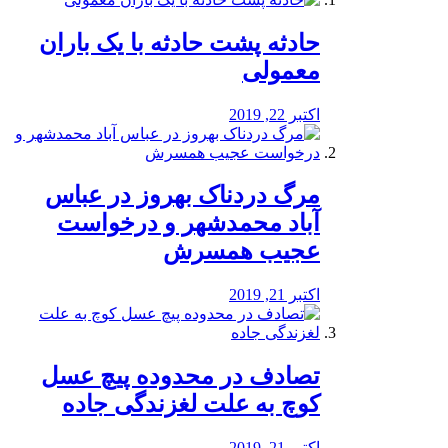
️حادثه پشت حادثه با یک باران
معمولی
اکتبر 22, 2019
مرگ دردناک بهروز در عباس
آباد محمدشهر و درخواست
عجیب همسرش
اکتبر 21, 2019
تصادف در محدوده پیچ عسل
کوچ به علت لغزندگی جاده
اکتبر 21, 2019