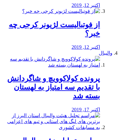
اکتبر 12, 2019
از فوتبالیست لژیونر کرجی چه
خبر؟
اکتبر 12, 2019
والیبال
پرونده کولاکوویچ و شاگردانش
با تقدیم سه امتیاز به لهستان
بسته شد
اکتبر 17, 2019