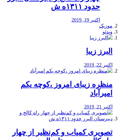
حدود ۱۳۱۱ه ش
اکتبر 19, 2019
موزیک
ویدئو
البرز زیبا
اکتبر 22, 2019
منظره‌‌ زیبای امروز ،کوچه یکم
امیرآباد
اکتبر 21, 2019
️تصویری کمیاب و کم‌نظیر از چهار