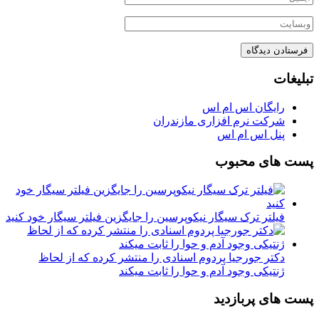
تبلیغات
رایگان اس ام اس
شرکت نرم افزاری مازندران
پنل اس ام اس
پست های محبوب
فیلتر ترک سیگار نیکوپرسین را جایگزین فیلتر سیگار خود کنید
دکتر جورجیا پردوم اسنادی را منتشر کرده که از لحاظ
ژنتیکی وجود آدم و حوا را ثابت میکند
پست های پربازدید