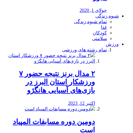
جولای 1, 2020
شیوه زندگی
تمام شیوه زندگی
غذا
کودکان
سلامتی
ورزش
تمام رشته های ورزشی
۲ مدال برنز نتیجه حضور ۷
ورزشکار استان البرز در
بازی‌های آسیایی هانگژو
اکتبر 12, 2023
دومین دوره مسابفات المپیاد
است