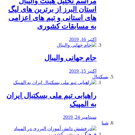
مراسم تجلیل هیئت والیبال
استان البرز از برترین های لیگ
های استانی و تیم های اعزامی
به مسابقات کشوری
اکتبر 16, 2019
جام جهانی والیبال
اکتبر 15, 2019
بسکتبال
راهیابی تیم ملی بسکتبال ایران
به المپیک
سپتامبر 24, 2019
شنا