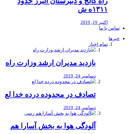
راه كالج و دبيرستان البرز حدود
۱۳۱۱ه ش
اکتبر 19, 2019
تماس با ما
خبرها
تمام اخبار
بازدید مدیران ارشد وزارت راه
دسامبر 24, 2019
تصادف در محدوده درده خدا لع
دسامبر 24, 2019
آلودگی هوا به بخش آسارا هم