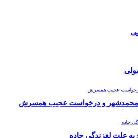
سی
مولی
اد محمدشهر و درخواست عجیب همسرش
به علت لغزندگی جاده