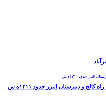
رآباد
كالج و دبيرستان البرز حدود ۱۳۱۱ه ش