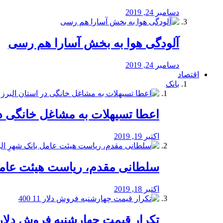
دسامبر 24, 2019
آلودگی هوا به بخش آسارا هم رسی
دسامبر 24, 2019
اقتصاد
بانک
️اعطا تسیهلات به مشاغل خانگی در
اکتبر 19, 2019
سلطانی مقدم، ریاست هیئت عامل 
اکتبر 18, 2019
تکرار قیمت چهارشنبه فروش دلار 11 00