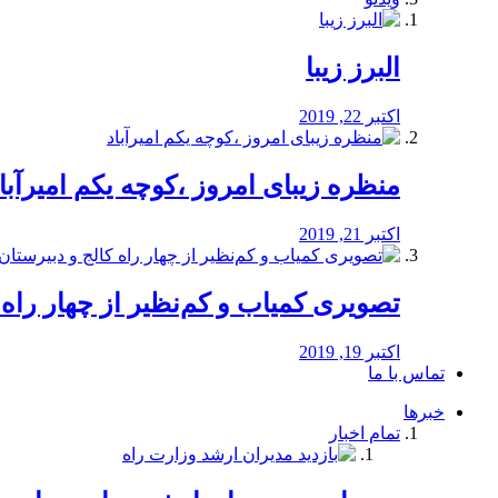
البرز زیبا
اکتبر 22, 2019
منظره‌‌ زیبای امروز ،کوچه یکم امیرآبا
اکتبر 21, 2019
️تصویری کمیاب و کم‌نظیر از چهار راه كالج
اکتبر 19, 2019
تماس با ما
خبرها
تمام اخبار