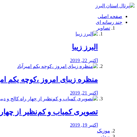
فصد
خون
صفحه اصلی
شرق
چند رسانه ای
تهران
تصاویر
خشکشویی
تصفیه
آب
البرز زیبا
طراحی
سایت
و
اکتبر 22, 2019
سئو
vip
منظره‌‌ زیبای امروز ،کوچه یکم امی
اکتبر 21, 2019
️تصویری کمیاب و کم‌نظیر از چهار راه 
اکتبر 19, 2019
موزیک
ویدئو