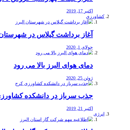
اکتبر 17, 2019
کشاورزی
آغاز برداشت گیلاس در شهرستان 
جولای 1, 2020
دمای هوای البرز بالا می رود
ژوئن 25, 2020
جذب سرباز در دانشکده کشاورز
اکتبر 21, 2019
انرژی