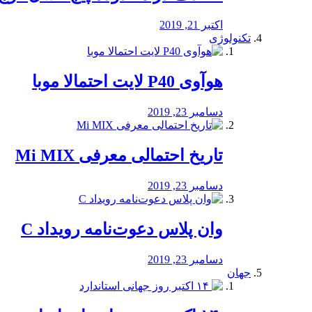
اکتبر 21, 2019
تکنولوژی
هوآوی P40 لایت احتمالا موبا
دسامبر 23, 2019
تاریخ احتمالی معرفی Mi MIX
دسامبر 23, 2019
وان پلاس دعوت‌نامه رویداد C
دسامبر 23, 2019
جهان