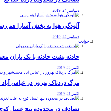
دسامبر 24, 2019
آلودگی هوا به بخش آسارا هم ر
دسامبر 24, 2019
حوادث
️حادثه پشت حادثه با یک باران مع
اکتبر 22, 2019
مرگ دردناک بهروز در عباس آب
اکتبر 21, 2019
تصادف در محدوده پیچ عسل کوچ 