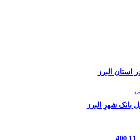
 استان البرز
بانک شهرِ البرز
4