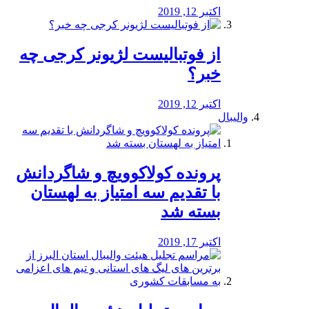
اکتبر 12, 2019
از فوتبالیست لژیونر کرجی چه
خبر؟
اکتبر 12, 2019
والیبال
پرونده کولاکوویچ و شاگردانش
با تقدیم سه امتیاز به لهستان
بسته شد
اکتبر 17, 2019