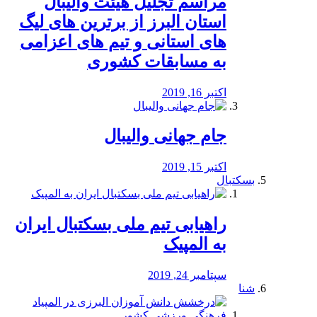
مراسم تجلیل هیئت والیبال
استان البرز از برترین های لیگ
های استانی و تیم های اعزامی
به مسابقات کشوری
اکتبر 16, 2019
جام جهانی والیبال
اکتبر 15, 2019
بسکتبال
راهیابی تیم ملی بسکتبال ایران
به المپیک
سپتامبر 24, 2019
شنا