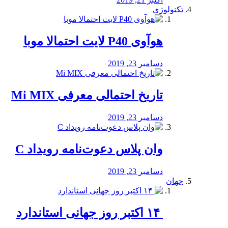
تکنولوژی
هوآوی P40 لایت احتمالا موبا
دسامبر 23, 2019
تاریخ احتمالی معرفی Mi MIX
دسامبر 23, 2019
وان پلاس دعوت‌نامه رویداد C
دسامبر 23, 2019
جهان
‏ ۱۴ اکتبر روز جهانی استاندارد