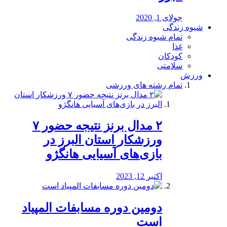
جولای 1, 2020
شیوه زندگی
تمام شیوه زندگی
غذا
کودکان
سلامتی
ورزش
تمام رشته های ورزشی
۲ مدال برنز نتیجه حضور ۷
ورزشکار استان البرز در
بازی‌های آسیایی هانگژو
اکتبر 12, 2023
دومین دوره مسابفات المپیاد
است