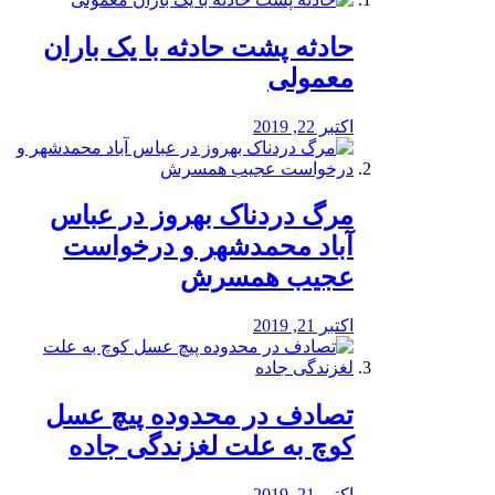
️حادثه پشت حادثه با یک باران
معمولی
اکتبر 22, 2019
مرگ دردناک بهروز در عباس
آباد محمدشهر و درخواست
عجیب همسرش
اکتبر 21, 2019
تصادف در محدوده پیچ عسل
کوچ به علت لغزندگی جاده
اکتبر 21, 2019