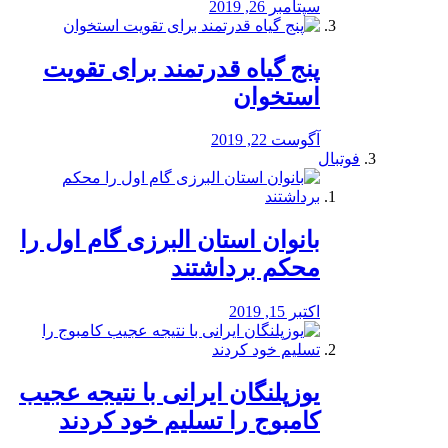
سپتامبر 26, 2019
پنج گیاه قدرتمند برای تقویت
استخوان
آگوست 22, 2019
فوتبال
بانوان استان البرزی گام اول را
محكم برداشتند
اکتبر 15, 2019
یوزپلنگان ایرانی با نتیجه عجیب
کامبوج را تسلیم خود کردند