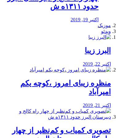
حدود ۱۳۱۱ه ش
اکتبر 19, 2019
موزیک
ویدئو
البرز زیبا
اکتبر 22, 2019
منظره‌‌ زیبای امروز ،کوچه یکم
امیرآباد
اکتبر 21, 2019
️تصویری کمیاب و کم‌نظیر از چهار