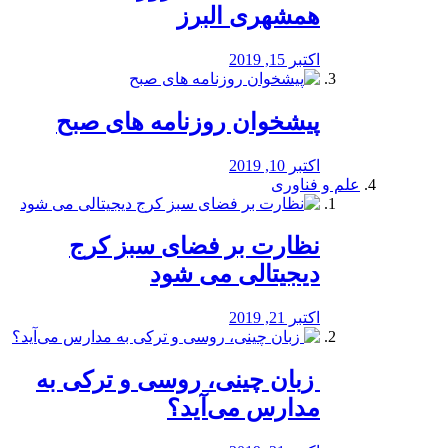
همشهری البرز
اکتبر 15, 2019
پیشخوان روزنامه های صبح
اکتبر 10, 2019
علم و فناوری
نظارت بر فضای سبز کرج
دیجیتالی می شود
اکتبر 21, 2019
️ زبان چینی، روسی و ترکی به
مدارس می‌آید؟