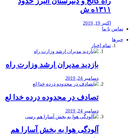
راه كالج و دبيرستان البرز حدود
۱۳۱۱ه ش
اکتبر 19, 2019
تماس با ما
خبرها
تمام اخبار
بازدید مدیران ارشد وزارت راه
دسامبر 24, 2019
تصادف در محدوده درده خدا لع
دسامبر 24, 2019
آلودگی هوا به بخش آسارا هم