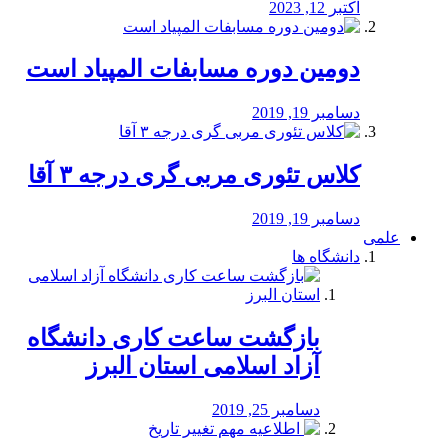
اکتبر 12, 2023
دومین دوره مسابفات المپیاد است
دسامبر 19, 2019
کلاس تئوری مربی گری درجه ۳ آقا
دسامبر 19, 2019
علمی
دانشگاه ها
بازگشت ساعت کاری دانشگاه
آزاد اسلامی استان البرز
دسامبر 25, 2019