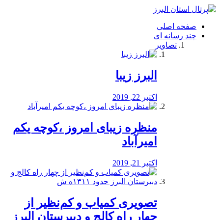
فصد
خون
صفحه اصلی
شرق
چند رسانه ای
تهران
تصاویر
خشکشویی
تصفیه
آب
البرز زیبا
طراحی
سایت
و
اکتبر 22, 2019
سئو
vip
منظره‌‌ زیبای امروز ،کوچه یکم
امیرآباد
اکتبر 21, 2019
️تصویری کمیاب و کم‌نظیر از
چهار راه كالج و دبيرستان البرز