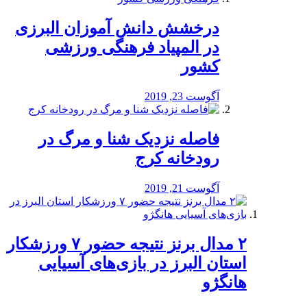
درخشش دانش آموزان البرزی
در المپیاد فرهنگی ورزشی
کشور
آگوست 23, 2019
️فاصله نزدیک شنا و مرگ در
رودخانه کرج
آگوست 21, 2019
۲ مدال برنز نتیجه حضور ۷ ورزشکار
استان البرز در بازی‌های آسیایی
هانگژو